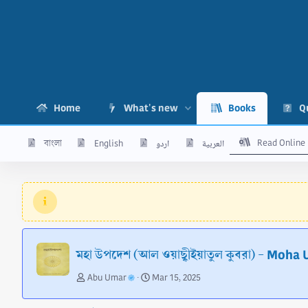
Home
What's new
Books
Q
Read Online
বাংলা
English
اردو
العربية
মহা উপদেশ (আল ওয়াছ্বীইয়াতুল কুবরা) - Moh
A
C
Abu Umar
Mar 15, 2025
u
r
t
e