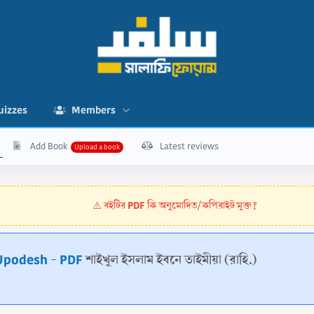
uizzes
Members
Add Book
Latest reviews
বইটির PDF কি অনুমোদিত/কপিরাইট মুক্ত?
⚠️
a Upodesh - PDF
শাইখুল ইসলাম ইবনে তাইমীয়া (রাহি.)