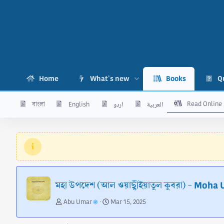
Home
What's new
Books
Q
Read Online
বাংলা
English
اردو
العربية
মহা উপদেশ (আল ওয়াছ্বীইয়াতুল কুবরা) - Moh
A
C
Abu Umar
Mar 15, 2025
u
r
t
e