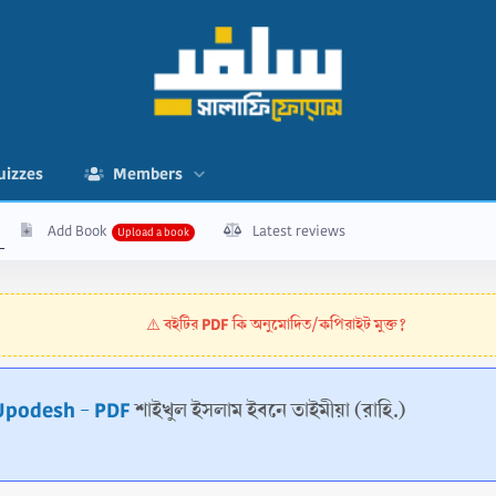
uizzes
Members
Add Book
Latest reviews
বইটির PDF কি অনুমোদিত/কপিরাইট মুক্ত?
⚠️
a Upodesh - PDF
শাইখুল ইসলাম ইবনে তাইমীয়া (রাহি.)