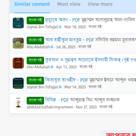
c
Similar content
Most view
View more
t
i
o
মৃত্যুকে স্মরণ - PDF
মুহাম্মদ আসাদুল্লাহ আল-গালিব
বাংলা বই
n
Joynal Bin Tofajjal
Mar 18, 2023
বাংলা বই
s
:
আর রাহীকুল মাখতুম - PDF
সফিউর রহমান মুবারকপ
বাংলা বই
Abu Abdullah
Jul 26, 2023
বাংলা বই
কুরআন ও সুন্নাহর আলোকে ইসলামী ফিকাহ (দুই খণ্
বাংলা বই
Abu Abdullah
Apr 13, 2023
বাংলা বই
কিতাবুত তাওহীদ - PDF
মুহাম্মাদ ইবনে আব্দুল ওয়া
বাংলা বই
Joynal Bin Tofajjal
Mar 14, 2023
বাংলা বই
রিযিক্ব - PDF
আব্দুল্লাহ বিন আব্দুর রাজ্জাক
বাংলা বই
abdulazizulhakimgrameen
Nov 27, 2023
বাংলা বই