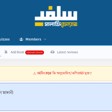
uizzes
Members
Add Book
Latest reviews
বইটির PDF কি অনুমোদিত/কপিরাইট মুক্ত?
⚠️
ল মাদানী