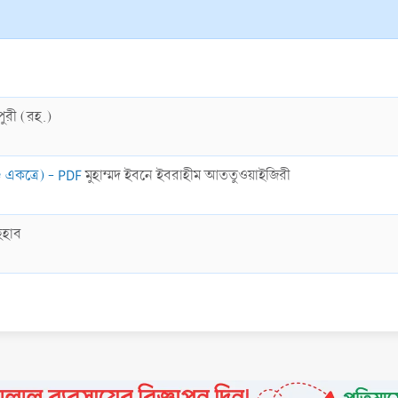
ুরী (রহ.)
ড একত্রে) - PDF
মুহাম্মদ ইবনে ইবরাহীম আততুওয়াইজিরী
হহাব