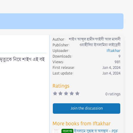
Author
শাইখ আব্দুল হামীদ ফাইযী আল মাদানী
Publisher
ওয়াহীদিয়া ইসলামিয়া লাইব্রেরী
Uploader
Iftakhar
Downloads
9
 মৃত্যুকে নিয়ে শাইখ এই বই
Views
981
First release
Jan 4, 2024
Last update
Jan 4, 2024
Ratings
0
0 ratings
.
0
0
Join the discussion
s
t
a
r
More books from Iftakhar
(
s
ইসলামে সুন্নাহ’র অবস্থান - PDF
)
বাংলা বই