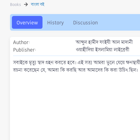
h
a
s
Books
বাংলা বই
o
t
r
i
o
Overview
History
Discussion
n
d
a
Author
আব্দুল হামীদ ফাইযী আল মাদানী
t
Publisher
ওয়াহীদিয়া ইসলামিয়া লাইব্রেরী
e
সবাইকে মৃত্যু স্বাদ গ্রহণ করতে হবে। এই সত্য আমরা ভুলে যেয়ে ক্ষণস্থ
রচনা করেছেন যে, আমরা কি করছি আর আমাদের কি করা উচিৎ ছিল।