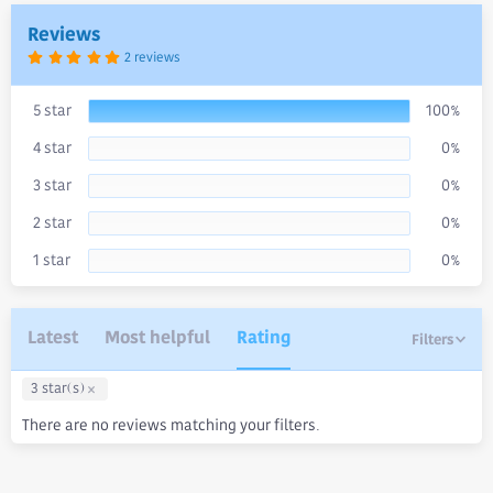
t
e
Reviews
5
2 reviews
.
0
0
s
5 star
100%
t
a
4 star
0%
r
(
s
3 star
0%
)
2 star
0%
1 star
0%
Latest
Most helpful
Rating
Filters
3 star(s)
There are no reviews matching your filters.