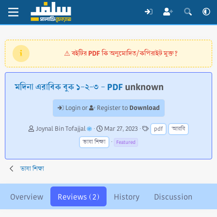
বইটির PDF কি অনুমোদিত/কপিরাইট মুক্ত?
⚠️
মদিনা এরাবিক বুক ১-২-৩ - PDF
unknown
Download
Login or
Register to
A
C
T
Joynal Bin Tofajjal
Mar 27, 2023
pdf
আরবি
u
r
a
ভাষা শিক্ষা
Featured
t
e
g
h
a
s
o
t
ভাষা শিক্ষা
r
i
o
n
Overview
Reviews (2)
History
Discussion
d
a