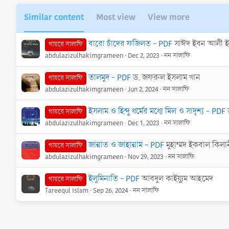
a
c
Similar content
Most view
View more
t
i
o
বারো চাঁদের ফজিলত - PDF
সাঈদ ইবন আলী 
গায়রে সালাফি
n
abdulazizulhakimgrameen
Dec 2, 2023
নন সালাফি
s
:
তালমুদ - PDF
ড. জফরুল ইসলাম খান
গায়রে সালাফি
abdulazizulhakimgrameen
Jun 2, 2024
নন সালাফি
ইসলাম ও হিন্দু ধর্মের মধ্যে মিল ও সাদৃশ্য - PDF
গায়রে সালাফি
abdulazizulhakimgrameen
Dec 1, 2023
নন সালাফি
জান্নাত ও জাহান্নাম - PDF
মুহাম্মদ ইকবাল কিলা
গায়রে সালাফি
abdulazizulhakimgrameen
Nov 29, 2023
নন সালাফি
ইলুমিনাতি - PDF
আবদুল কাইয়্যুম আহমেদ
গায়রে সালাফি
Tareequl Islam
Sep 26, 2024
নন সালাফি