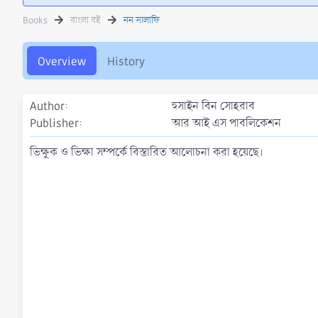
t
e
g
h
a
s
Books
বাংলা বই
নন সালাফি
o
t
r
i
o
Overview
History
n
d
a
Author
হুসাইন বিন সোহরাব
t
Publisher
আর আই এস পাবলিকেশন
e
ভিক্ষুক ও ভিক্ষা সম্পর্কে বিস্তারিত আলোচনা করা হয়েছে।