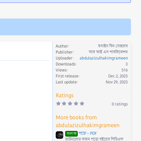
Author
হুসাইন বিন সোহরাব
Publisher
আর আই এস পাবলিকেশন
Uploader
abdulazizulhakimgrameen
Downloads
3
Views
516
First release
Dec 2, 2023
Last update
Nov 29, 2023
Ratings
0
0 ratings
.
0
0
More books from
s
t
abdulazizulhakimgrameen
a
r
পড়ো - PDF
বাংলা বই
(
ডাউনলোড করুন পড়ো বইয়ের পিডিএফ
s