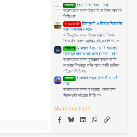
)
ইজমায়ি আকিদা - PDF
বাংলা বই
ডাউনলোড করুন ইজমায়ি আকিদা বইয়ের
পিডিএফ
মিলাদুন্নবী ও কিয়াম বিতর্কের
গায়রে সালাফি
সরল সমাধান - PDF
ডাউনলোড করুন মিলাদুন্নবী ও কিয়াম
বিতর্কের সরল সমাধান বইয়ের পিডিএফ
মুসান্নাফ ইবনে আবি শায়বাহ
হাদিস গ্রন্থ
কিতাবুর রদ্দি আলা আবি হানিফা - PDF
ডাউনলোড করুন মুসান্নাফ ইবনে আবি
শায়বাহ কিতাবুর রদ্দি আলা আবি হানিফা
বইয়ের পিডিএফ
ইখলাছই পরকালের জীবনতরী -
বাংলা বই
PDF
ডাউনলোড করুন ইখলাছই পরকালের
জীবনতরী বইয়ের পিডিএফ
Share this book
Facebook
Bluesky
LinkedIn
WhatsApp
Link