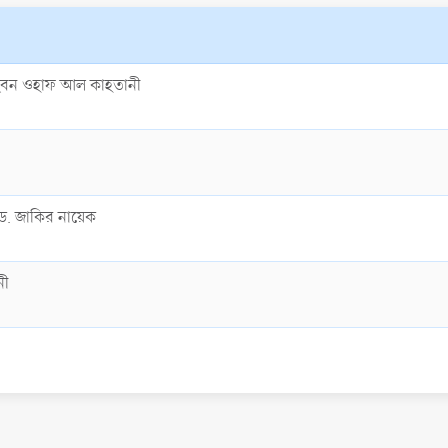
ইবন ওহাফ আল কাহতানী
ড. জাকির নায়েক
নী