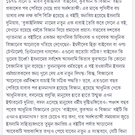
১৯৭৬ সালে ড. মরিস বুকাইলির 'বাইবেল, কুরআন ও বিজ্ঞান' বইটি
প্রকাশের পর পেরিয়ে গেছে প্রায় অর্ধশতাব্দী। এর মাঝে পৃথিবীর বহু
ভাষায় লক্ষ লক্ষ কপি বিক্রি হয়েছে এ বইটি, জনপ্রিয় হয়েছে ইসলামি
দুনিয়ায়; 'বুকাইলিজম' নামের নতুন এক ধারাই তৈরি করে ফেলে এ বই,
যেখানে রয়েছে ধর্মকে বিজ্ঞান দিয়ে প্রমাণের প্রয়াস। সত্তরের দশকের
খ্যাতনামা এ বইটিতে একজন ক্যাথলিক চিকিৎসক ও গবেষক আধুনিক
বিজ্ঞানের আলোকে খতিয়ে দেখেছেন- ইহুদীদের হিব্রু বাইবেল বা ওল্ড
টেস্টামেন্ট, খ্রিস্টানদের গসপেল- এগুলো কতোটা সঠিক? বাইবেল কি
ভুলের উর্ধ্বে? ইসলামের সর্বশেষ আসলামি কিতাব কুরআনে কি কোনো
বৈজ্ঞানিক ভুল রয়েছে? তুলনামূলক ধর্মতত্ত্বের এ বই তৎকালীন ইসলাম
ধর্মপ্রচারকদের জন্য খুলে দেয় এক নতুন দিগন্ত। কিন্তু, বিজ্ঞানের
আলোকে ধর্মবিশ্বাস যাচাই কি সঠিক পদ্ধতি? তবে, এতগুলো বছর
পেরিয়ে যাবার পর হালনাগাদ হয়েছে বিজ্ঞান, হয়েছে আধুনিক থেকে
আধুনিকতর, বদলেছে প্রযুক্তি, মানুষের হাতে হাতে উন্মুক্ত এখন
ইন্টারনেট দুনিয়া; বদল এসেছে মানুষের ধর্মীয় দৃষ্টিভঙ্গিতেও। পঞ্চাশ বছর
পরের আধুনিক বিজ্ঞানের চোখে 'বাইবেল, কুরআন ও বিজ্ঞান' বইটি কি
এখনও হালনাগাদ? তার চেয়েও বড় কথা, গত অর্ধশতাব্দী সময়কাল জুড়ে
ইসলামি সাহিত্যজগতে তুমুল জনপ্রিয় এ বইটির পর্দার আড়ালের
আরেকটি অপ্রকাশিত তথ্যও পেয়ে যাবেন নতুন এ সংস্করণে, যেটি কিনা