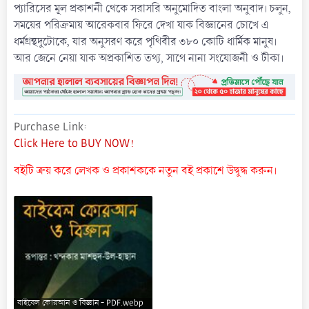
প্যারিসের মূল প্রকাশনী থেকে সরাসরি অনুমোদিত বাংলা অনুবাদ। চলুন,
সময়ের পরিক্রমায় আরেকবার ফিরে দেখা যাক বিজ্ঞানের চোখে এ
ধর্মগ্রন্থদুটোকে, যার অনুসরণ করে পৃথিবীর ৩৮০ কোটি ধার্মিক মানুষ।
আর জেনে নেয়া যাক অপ্রকাশিত তথ্য, সাথে নানা সংযোজনী ও টীকা।
Purchase Link
Click Here to BUY NOW!
বইটি ক্রয় করে লেখক ও প্রকাশককে নতুন বই প্রকাশে উদ্বুদ্ধ করুন।
বাইবেল কোরআন ও বিজ্ঞান - PDF.webp