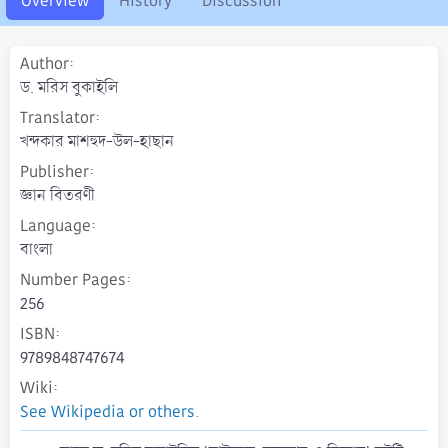
Overview
History
Discussion
o
n
d
Author
a
t
ড. মরিস বুকাইলি
e
Translator
খন্দকার মাশহুদ-উল-হাছান
Publisher
জ্ঞান বিতরণী
Language
বাংলা
Number Pages
256
ISBN
9789848747674
Wiki
See Wikipedia or others.