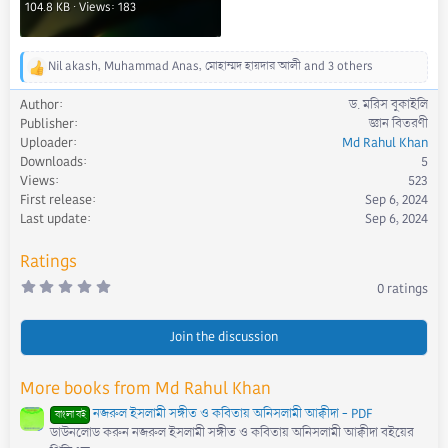
104.8 KB · Views: 183
Nil akash
,
Muhammad Anas
,
মোহাম্মদ হায়দার আলী
and 3 others
R
e
Author
ড. মরিস বুকাইলি
a
Publisher
জ্ঞান বিতরণী
c
Uploader
Md Rahul Khan
t
Downloads
5
i
Views
523
o
First release
Sep 6, 2024
n
s
Last update
Sep 6, 2024
:
Ratings
0
0 ratings
.
0
0
s
Join the discussion
t
a
r
More books from Md Rahul Khan
(
s
নজরুল ইসলামী সঙ্গীত ও কবিতায় অনিসলামী আক্বীদা - PDF
)
বাংলা বই
ডাউনলোড করুন নজরুল ইসলামী সঙ্গীত ও কবিতায় অনিসলামী আক্বীদা বইয়ের