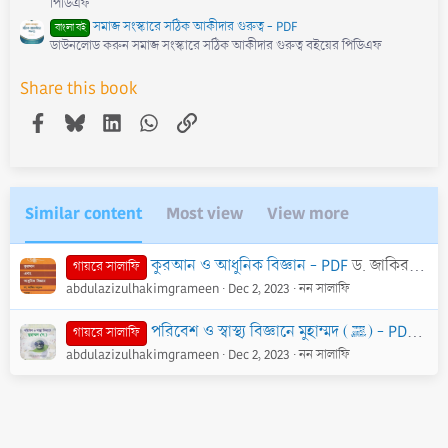
পিডিএফ
সমাজ সংস্কারে সঠিক আকীদার গুরুত্ব - PDF
বাংলা বই
ডাউনলোড করুন সমাজ সংস্কারে সঠিক আকীদার গুরুত্ব বইয়ের পিডিএফ
Share this book
Facebook
Bluesky
LinkedIn
WhatsApp
Link
Similar content
Most view
View more
কুরআন ও আধুনিক বিজ্ঞান - PDF
ড. জাকির নায়েক
গায়রে সালাফি
abdulazizulhakimgrameen
Dec 2, 2023
নন সালাফি
পরিবেশ ও স্বাস্থ্য বিজ্ঞানে মুহাম্মদ (ﷺ) - PDF
ছালাম
গায়রে সালাফি
abdulazizulhakimgrameen
Dec 2, 2023
নন সালাফি