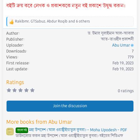
বইটি ক্রয় করে লেখক ও প্রকাশককে নতুন বই প্রকাশে উদ্বুদ্ধ করুন।
Rakibmr
,
GTSabuz
,
Abdur Roqib
and 6 others
R
e
Author
ড. উমার সুলাইমান আল-আকার
a
Publisher
আত-তাওহীদ প্রকাশনী
c
Uploader
Abu Umar
t
Downloads
7
i
Views
779
o
First release
Feb 19, 2023
n
s
Last update
Feb 19, 2023
:
Ratings
0
0 ratings
.
0
0
s
Join the discussion
t
a
r
More books from Abu Umar
(
s
মহা উপদেশ (আল ওয়াছ্বীইয়াতুল কুবরা) - Moha Upodesh - PDF
)
বাংলা বই
ডাউনলোড করুন মহা উপদেশ (আল ওয়াছ্বীইয়াতুল কুবরা) বইয়ের পিডিএফ