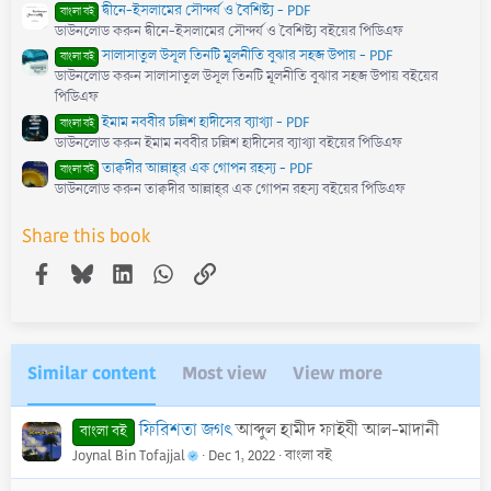
দ্বীনে-ইসলামের সৌন্দর্য ও বৈশিষ্ট্য - PDF
বাংলা বই
ডাউনলোড করুন দ্বীনে-ইসলামের সৌন্দর্য ও বৈশিষ্ট্য বইয়ের পিডিএফ
সালাসাতুল উসূল তিনটি মূলনীতি বুঝার সহজ উপায় - PDF
বাংলা বই
ডাউনলোড করুন সালাসাতুল উসূল তিনটি মূলনীতি বুঝার সহজ উপায় বইয়ের
পিডিএফ
ইমাম নববীর চল্লিশ হাদীসের ব্যাখ্যা - PDF
বাংলা বই
ডাউনলোড করুন ইমাম নববীর চল্লিশ হাদীসের ব্যাখ্যা বইয়ের পিডিএফ
তাক্বদীর আল্লাহ্‌র এক গোপন রহস্য - PDF
বাংলা বই
ডাউনলোড করুন তাক্বদীর আল্লাহ্‌র এক গোপন রহস্য বইয়ের পিডিএফ
Share this book
Facebook
Bluesky
LinkedIn
WhatsApp
Link
Similar content
Most view
View more
ফিরিশতা জগৎ
আব্দুল হামীদ ফাইযী আল-মাদানী
বাংলা বই
Joynal Bin Tofajjal
Dec 1, 2022
বাংলা বই