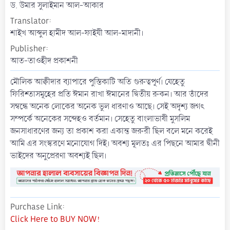
t
ড. উমার সুলাইমান আল-আকার
e
Translator
শাইখ আব্দুল হামীদ আল-ফাইযী আল-মাদানী।
Publisher
আত-তাওহীদ প্রকাশনী
মৌলিক আক্বীদার ব্যাপারে পুস্তিকাটি অতি গুরুত্বপূর্ণ। যেহেতু
ফিরিশ্তাসমূহের প্রতি ঈমান রাখা ঈমানের দ্বিতীয় রুকন। আর তাঁদের
সম্বন্ধে অনেক লোকের অনেক ভুল ধারণাও আছে। সেই অদৃশ্য জগৎ
সম্পর্কে অনেকের সন্দেহও বর্তমান। সেহেতু বাংলাভাষী মুসলিম
জনসাধারণের জন্য তা প্রকাশ করা একান্ত জরুরী ছিল বলে মনে করেই
আমি এর সংস্করণে মনোযোগ দিই। অবশ্য মূলতঃ এর পিছনে আমার দ্বীনী
ভাইদের অনুপ্রেরণা অবশ্যই ছিল।
Purchase Link
Click Here to BUY NOW!