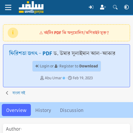
বইটির PDF কি অনুমোদিত/কপিরাইট মুক্ত?
⚠️
ফিরিশতা জগৎ - PDF
ড. উমার সুলাইমান আল-আকার
Download
Login or
Register to
A
C
Abu Umar
Feb 19, 2023
u
r
t
e
বাংলা বই
h
a
o
t
r
i
Overview
History
Discussion
o
n
d
Author
a