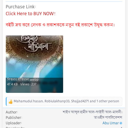
Purchase Link
Click Here to BUY NOW!
বইটি ক্রয় করে লেখক ও প্রকাশককে নতুন বই প্রকাশে উদ্বুদ্ধ করুন।
ফিতনার নীতিমালা.webp
47.4 KB · Views: 237
Mahamudul hasan
,
Robiulakhanp33
,
Shajjad4271
and 1 other person
R
e
Author
শাইখ আব্দুল হামীদ আল-ফাইযী আল-মাদানী।
a
Publisher
তাওহীদ পাবলিকেশন্স
c
Uploader
Abu Umar
t