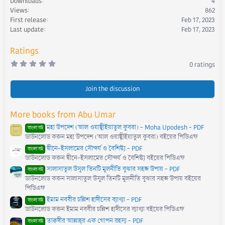
Downloads
4
i
Views
862
o
First release
Feb 17, 2023
n
s
Last update
Feb 17, 2023
:
Ratings
0
0 ratings
.
0
0
s
Join the discussion
t
a
r
More books from Abu Umar
(
s
মহা উপদেশ (আল ওয়াছ্বীইয়াতুল কুবরা) - Moha Upodesh - PDF
)
বাংলা বই
ডাউনলোড করুন মহা উপদেশ (আল ওয়াছ্বীইয়াতুল কুবরা) বইয়ের পিডিএফ
দ্বীনে-ইসলামের সৌন্দর্য ও বৈশিষ্ট্য - PDF
বাংলা বই
ডাউনলোড করুন দ্বীনে-ইসলামের সৌন্দর্য ও বৈশিষ্ট্য বইয়ের পিডিএফ
সালাসাতুল উসূল তিনটি মূলনীতি বুঝার সহজ উপায় - PDF
বাংলা বই
ডাউনলোড করুন সালাসাতুল উসূল তিনটি মূলনীতি বুঝার সহজ উপায় বইয়ের
পিডিএফ
ইমাম নববীর চল্লিশ হাদীসের ব্যাখ্যা - PDF
বাংলা বই
ডাউনলোড করুন ইমাম নববীর চল্লিশ হাদীসের ব্যাখ্যা বইয়ের পিডিএফ
তাক্বদীর আল্লাহ্‌র এক গোপন রহস্য - PDF
বাংলা বই