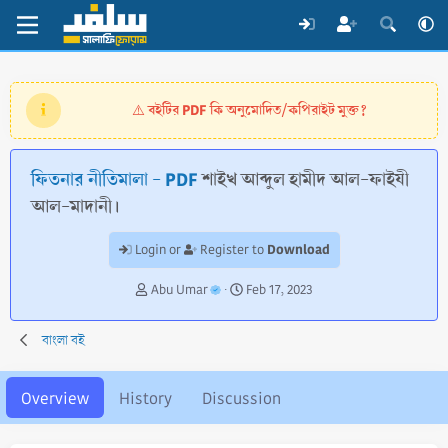
বইটির PDF কি অনুমোদিত/কপিরাইট মুক্ত?
⚠️
ফিতনার নীতিমালা - PDF
শাইখ আব্দুল হামীদ আল-ফাইযী
আল-মাদানী।
Download
Login or
Register to
A
C
Abu Umar
Feb 17, 2023
u
r
t
e
বাংলা বই
h
a
o
t
r
i
Overview
History
Discussion
o
n
d