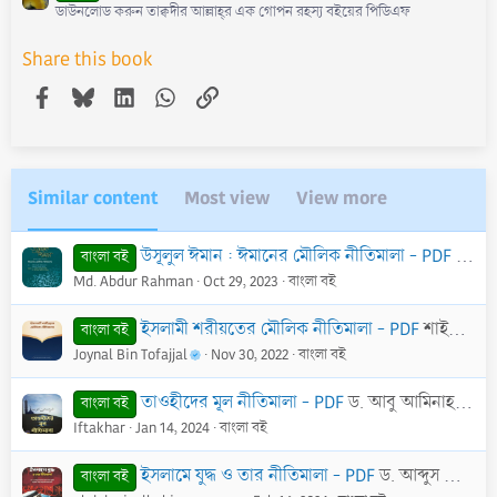
ডাউনলোড করুন তাক্বদীর আল্লাহ্‌র এক গোপন রহস্য বইয়ের পিডিএফ
Share this book
Facebook
Bluesky
LinkedIn
WhatsApp
Link
Similar content
Most view
View more
উসূলুল ঈমান : ঈমানের মৌলিক নীতিমালা - PDF
ড. মো
বাংলা বই
Md. Abdur Rahman
Oct 29, 2023
বাংলা বই
ইসলামী শরীয়তের মৌলিক নীতিমালা - PDF
শাইখ আব্দুল হামীদ আল-ফাইযী আল-মাদানী
বাংলা বই
Joynal Bin Tofajjal
Nov 30, 2022
বাংলা বই
তাওহীদের মূল নীতিমালা - PDF
ড. আবু আমিনাহ বিলাল ফিলিপ্স
বাংলা বই
Iftakhar
Jan 14, 2024
বাংলা বই
ইসলামে যুদ্ধ ও তার নীতিমালা - PDF
ড. আব্দুস সালাম বিন সালেম আস-সুহাইমী
বাংলা বই