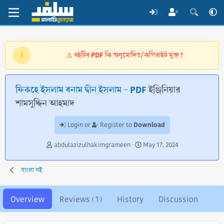
বইটির PDF কি অনুমোদিত/কপিরাইট মুক্ত?
⚠️
ফিকহে ইসলাম বনাম দ্বীন ইসলাম - PDF
ইঞ্জিনিয়ার
শামসুদ্দিন আহমাদ
Download
Login or
Register to
A
C
abdulazizulhakimgrameen
May 17, 2024
u
r
t
e
বাংলা বই
h
a
o
t
r
i
Overview
Reviews (1)
History
Discussion
o
n
d