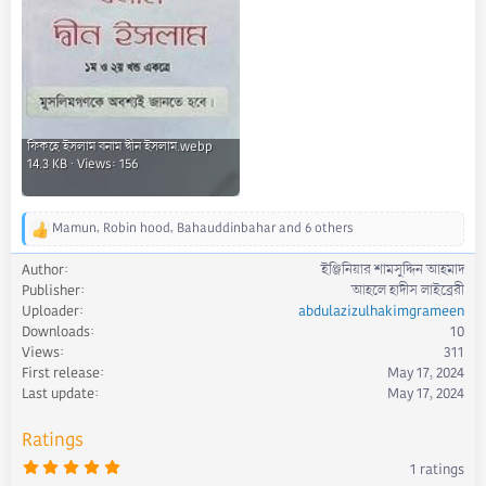
ফিকহে ইসলাম বনাম দ্বীন ইসলাম.webp
14.3 KB · Views: 156
Mamun
,
Robin hood
,
Bahauddinbahar
and 6 others
R
e
Author
ইঞ্জিনিয়ার শামসুদ্দিন আহমাদ
a
Publisher
আহলে হাদীস লাইব্রেরী
c
Uploader
abdulazizulhakimgrameen
t
Downloads
10
i
Views
311
o
First release
May 17, 2024
n
s
Last update
May 17, 2024
:
Ratings
5
1 ratings
.