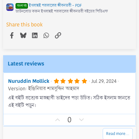
ইখলাছই পরকালের জীবনতরী - PDF
বাংলা বই
ডাউনলোড করুন ইখলাছই পরকালের জীবনতরী বইয়ের পিডিএফ
Share this book
Facebook
Bluesky
LinkedIn
WhatsApp
Link
Latest reviews
5
Nuruddin Mollick
Jul 29, 2024
.
Version: ইঞ্জিনিয়ার শামসুদ্দিন আহমাদ
0
0
এই বইটি প্রত্যেক মাজহাবী ভাইদের পড়া উচিত। সঠিক ইসলাম জানতে
s
এই বইটি পড়ুন।
t
a
r
U
D
0
(
p
o
s
)
v
w
Read more…