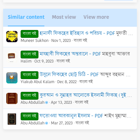
o
n
t
v
e
o
Similar content
Most view
View more
t
e
হানাফী ফিকহের ইতিহাস ও পরিচয় - PDF
মুফতী মাওলানা আব্দুর রউফ
বাংলা বই
Muneer Sukhon
Nov 1, 2023
বাংলা বই
মাযহাবী ফিকহের অন্তরালে - PDF
মাহবুবা আক্তার
বাংলা বই
Halim
Oct 9, 2023
বাংলা বই
উসূলে ফিকহের ছোট্ট চিঠি - PDF
আব্দুর রহমান বিন নাসের আস-সা'দী (রাহি.)
বাংলা বই
Yiakub Abul Kalam
Dec 8, 2022
বাংলা বই
কুরআন ও সুন্নাহর আলোকে ইসলামী ফিকাহ (দুই খণ্ড একত্রে) - PDF
বাংলা বই
Abu Abdullah
Apr 13, 2023
বাংলা বই
ফতোওয়া আরকানুল ইসলাম - PDF
শাইখ মুহাম্মাদ বিন সালেহ আল-উছায়মীন (রহ.)
বাংলা বই
Abu Abdullah
Mar 27, 2023
বাংলা বই