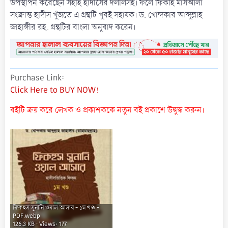
উপস্থাপন করেছেন সহীহ হাদীসের দলীলসহ। ফলে ফিকহি মাসআলা
সংক্রান্ত হাদীস খুঁজতে এ গ্রন্থটি খুবই সহায়ক। ড. খোন্দকার আব্দুল্লাহ
জাহাঙ্গীর রহ. গ্রন্থটির বাংলা অনুবাদ করেন।
Purchase Link
Click Here to BUY NOW!
বইটি ক্রয় করে লেখক ও প্রকাশককে নতুন বই প্রকাশে উদ্বুদ্ধ করুন।
ফিকহুস সুনানি ওয়াল আসার - ১ম খণ্ড -
PDF.webp
126.3 KB · Views: 177