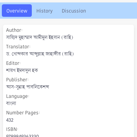
r
i
o
Overview
History
Discussion
n
d
a
Author
t
সায়্যিদ মুহাম্মাদ আমীমুল ইহসান (রাহি)
e
Translator
ড. খোন্দকার আব্দুল্লাহ জাহাঙ্গীর (রাহি)
Editor
শায়খ ইমদাদুল হক
Publisher
আস-সুন্নাহ পাবলিকেশন্স
Language
বাংলা
Number Pages
432
ISBN
9789849363330