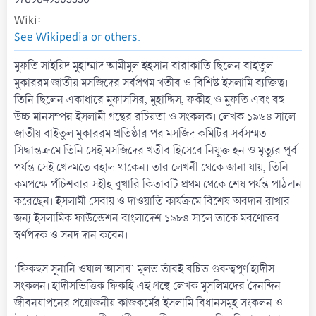
Wiki
See Wikipedia or others.
মুফতি সাইয়িদ মুহাম্মাদ আমীমুল ইহসান বারাকাতি ছিলেন বাইতুল
মুকাররম জাতীয় মসজিদের সর্বপ্রথম খতীব ও বিশিষ্ট ইসলামি ব্যক্তিত্ব।
তিনি ছিলেন একাধারে মুফাসসির, মুহাদ্দিস, ফকীহ ও মুফতি এবং বহু
উচ্চ মানসম্পন্ন ইসলামী গ্রন্থের রচিয়তা ও সংকলক। লেখক ১৯৬৪ সালে
জাতীয় বাইতুল মুকাররম প্রতিষ্ঠার পর মসজিদ কমিটির সর্বসম্মত
সিদ্ধান্তক্রমে তিনি সেই মসজিদের খতীব হিসেবে নিযুক্ত হন ও মৃত্যুর পূর্ব
পর্যন্ত সেই খেদমতে বহাল থাকেন। তার লেখনী থেকে জানা যায়, তিনি
কমপক্ষে পঁচিশবার সহীহ বুখারি কিতাবটি প্রথম থেকে শেষ পর্যন্ত পাঠদান
করেছেন। ইসলামী সেবায় ও দাওয়াতি কার্যক্রমে বিশেষ অবদান রাখার
জন্য ইসলামিক ফাউন্ডেশন বাংলাদেশ ১৯৮৪ সালে তাকে মরণোত্তর
স্বর্ণপদক ও সনদ দান করেন।
‘ফিকহুস সুনানি ওয়াল আসার’ মূলত তাঁরই রচিত গুরুত্বপূর্ণ হাদীস
সংকলন। হাদীসভিত্তিক ফিকহি এই গ্রন্থে লেখক মুসলিমদের দৈনন্দিন
জীবনযাপনের প্রয়োজনীয় কাজকর্মের ইসলামি বিধানসমূহ সংকলন ও