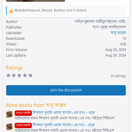
Abdullahmasum
,
Murad
,
Burhan
and 9 others
R
e
Author
সায়্যিদ মুহাম্মাদ আমীমুল ইহসান (রাহি)
a
Publisher
আস-সুন্নাহ পাবলিকেশন্স
c
Uploader
আবু তাহের
t
Downloads
10
i
Views
428
o
First release
Aug 28, 2024
n
s
Last update
Aug 28, 2024
:
Ratings
0
0 ratings
.
0
0
s
Join the discussion
t
a
r
More books from আবু তাহের
(
s
ফিকহুস সুনানি ওয়াল আসার (৩য় খণ্ড) - PDF
)
গায়রে সালাফি
ডাউনলোড করুন ফিকহুস সুনানি ওয়াল আসার (৩য় খণ্ড) বইয়ের পিডিএফ
ফিকহুস সুনানি ওয়াল আসার (২য় খণ্ড) - PDF
গায়রে সালাফি
ডাউনলোড করুন ফিকহুস সুনানি ওয়াল আসার (২য় খণ্ড) বইয়ের পিডিএফ