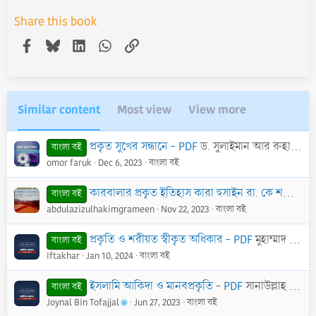
Share this book
Facebook
Bluesky
LinkedIn
WhatsApp
Link
Similar content
Most view
View more
প্রকৃত সুখের সন্ধানে - PDF
ড. সুলাইমান আর রুহাইলী
বাংলা বই
omor faruk
Dec 6, 2023
বাংলা বই
কারবালার প্রকৃত ইতিহাস কারা হুসাইন রা. কে শহীদ করেছিল - pdf
বাংলা বই
abdulazizulhakimgrameen
Nov 22, 2023
বাংলা বই
প্রকৃতি ও শরীয়ত স্বীকৃত অধিকার - PDF
মুহাম্মাদ ইবন সালেহ আল-উসাইমীন
বাংলা বই
Iftakhar
Jan 10, 2024
বাংলা বই
ইসলামি আকিদা ও মানবপ্রকৃতি - PDF
সানাউল্লাহ নজির আহমাদ
বাংলা বই
Joynal Bin Tofajjal
Jun 27, 2023
বাংলা বই