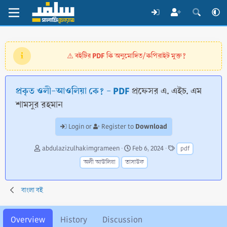
বইটির PDF কি অনুমোদিত/কপিরাইট মুক্ত?
⚠️
প্রকৃত ওলী-আওলিয়া কে? - PDF
প্রফেসর এ. এইচ. এম
শামসুর রহমান
Download
Login or
Register to
A
C
T
abdulazizulhakimgrameen
Feb 6, 2024
pdf
u
r
a
অলী আউলিয়া
তাসাউফ
t
e
g
h
a
s
o
t
বাংলা বই
r
i
o
n
Overview
History
Discussion
d