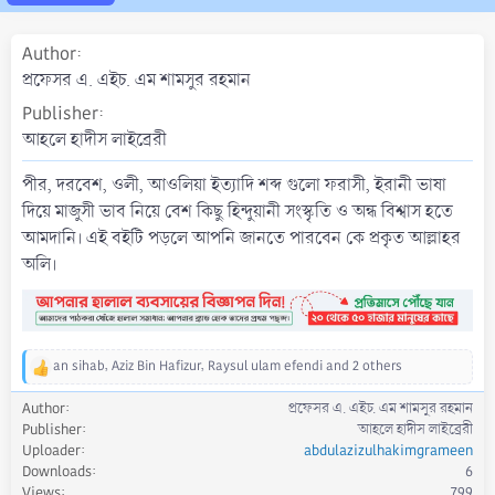
a
t
Author
e
প্রফেসর এ. এইচ. এম শামসুর রহমান
Publisher
আহলে হাদীস লাইব্রেরী
পীর, দরবেশ, ওলী, আওলিয়া ইত্যাদি শব্দ গুলো ফরাসী, ইরানী ভাষা
দিয়ে মাজুসী ভাব নিয়ে বেশ কিছু হিন্দুয়ানী সংস্কৃতি ও অন্ধ বিশ্বাস হতে
আমদানি। এই বইটি পড়লে আপনি জানতে পারবেন কে প্রকৃত আল্লাহর
অলি।
an sihab
,
Aziz Bin Hafizur
,
Raysul ulam efendi
and 2 others
R
e
Author
প্রফেসর এ. এইচ. এম শামসুর রহমান
a
Publisher
আহলে হাদীস লাইব্রেরী
c
Uploader
abdulazizulhakimgrameen
t
Downloads
6
i
Views
799
o