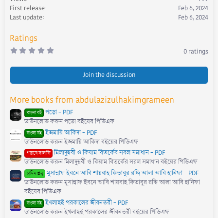
First release
Feb 6, 2024
n
s
Last update
Feb 6, 2024
:
Ratings
0
0 ratings
.
0
0
s
Join the discussion
t
a
r
More books from abdulazizulhakimgrameen
(
s
পড়ো - PDF
)
বাংলা বই
ডাউনলোড করুন পড়ো বইয়ের পিডিএফ
ইজমায়ি আকিদা - PDF
বাংলা বই
ডাউনলোড করুন ইজমায়ি আকিদা বইয়ের পিডিএফ
মিলাদুন্নবী ও কিয়াম বিতর্কের সরল সমাধান - PDF
গায়রে সালাফি
ডাউনলোড করুন মিলাদুন্নবী ও কিয়াম বিতর্কের সরল সমাধান বইয়ের পিডিএফ
মুসান্নাফ ইবনে আবি শায়বাহ কিতাবুর রদ্দি আলা আবি হানিফা - PDF
হাদিস গ্রন্থ
ডাউনলোড করুন মুসান্নাফ ইবনে আবি শায়বাহ কিতাবুর রদ্দি আলা আবি হানিফা
বইয়ের পিডিএফ
ইখলাছই পরকালের জীবনতরী - PDF
বাংলা বই
ডাউনলোড করুন ইখলাছই পরকালের জীবনতরী বইয়ের পিডিএফ