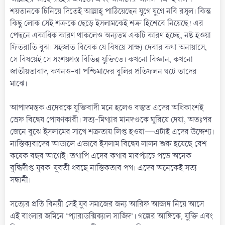
শয়তানকে চিনিয়ে দিতেই আল্লাহ্‌ পাঠিয়েছেন যুগে যুগে নবি রসূল। কিন্তু
কিছু লোক সেই শত্রুকে ছেড়ে ইসলামকেই শত্রু হিশেবে নিয়েছে! এর
পেছনে একাধিক কারণ থাকলেও অন্যতম একটি কারণ হচ্ছে, নষ্ট হওয়া
ফিতরাতি বুঝ। সহজাত বিবেক যে বিষয়ে সাক্ষ্য দেবার কথা অনায়াসে,
সে বিষয়েই সে সংশয়গ্রস্ত বিভিন্ন যুক্তিতে। কখনো বিজ্ঞান, কখনো
জাতীয়তাবাদ, কখনও-বা পশ্চিমাদের বুলির প্রতিফলন ঘটে তাদের
মাঝে।
আপাদমস্তক এদেরকে যুক্তিবাদী মনে হলেও বস্তুত এদের অধিকাংশই
স্রেফ বিদ্বেষ পোষণকারী। সত্য-মিথ্যার মানদণ্ডকে ঘুরিয়ে দেয়া, অতঃপর
জেনে বুঝে ইসলামের সাথে শত্রুতায় লিপ্ত হওয়া—এটাই এদের উদ্দেশ্য।
নাস্তিক্যবাদের আড়ালে এভাবে ইসলাম বিদ্বেষ লালন শুরু হয়েছে বেশ
কয়েক বছর আগেই। তথাপি এদের কথার মারপ্যাঁচে পড়ে অনেক
বুদ্ধিদীপ্ত যুবক-যুবতী ধরছে নাস্তিকতার পথ। এদের অনেকেই সত্য-
সন্ধানী।
সত্যের প্রতি বিনয়ী সেই যুব সমাজের জন্য আরিফ আজাদ নিয়ে আসে
এই বাংলার জমিনে ‘প্যারাডক্সিক্যাল সাজিদ’। গল্পের আঙ্গিকে, যুক্তি এবং