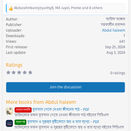
Abdurahmbantptyunhgfj
,
Md Juyel
,
Prome
and 8 others
R
e
Author
আরিফ আজাদ
a
Publisher
সমকালীন প্রকাশন
c
Uploader
Abdul haleem
t
Downloads
7
i
Views
641
o
First release
Sep 25, 2024
n
s
Last update
Aug 3, 2024
:
Ratings
0
0 ratings
.
0
0
s
Join the discussion
t
a
r
More books from Abdul haleem
(
s
কুরআন থেকে নেওয়া জীবনের পাঠ - PDF
)
গায়রে সালাফি
ডাউনলোড করুন কুরআন থেকে নেওয়া জীবনের পাঠ বইয়ের পিডিএফ
কুরআন ও সুন্নাহর দৃষ্টিকোণে স্বপ্ন ও তার ব্যাখ্যা - PDF
বাংলা বই
ডাউনলোড করুন কুরআন ও সুন্নাহর দৃষ্টিকোণে স্বপ্ন ও তার ব্যাখ্যা বইয়ের পিডিএফ