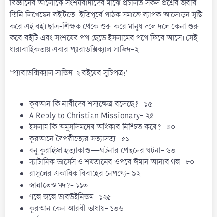
বিজ্ঞানের আলোকে সংশয়বাদীদের মাঝে প্রচলিত সকল প্রশ্নের জবাব
তিনি লিখেছেন বইটিতে। ইতিপূর্বে পাঠক সমাজে ব্যাপক আলোড়ন সৃষ্টি
করে এই বই। ছাত্র-শিক্ষক থেকে শুরু করে মানুষ দলে দলে কেনা শুরু
করে বইটি এবং সংশয়ের পথ ছেড়ে ইসলামের পথে ফিরে আসে। সেই
ধারাবাহিকতায় এবার প্যারাডক্সিক্যাল সাজিদ-২
‘প্যারাডক্সিক্যাল সাজিদ-২ বইয়ের সূচিপত্রঃ’
কুরআন কি নারীদের শস্যক্ষেত্র বলেছে?- ১৫
A Reply to Christian Missionary- ২৫
ইসলাম কি অমুসলিমদের অধিকার নিশ্চিত করে?- ৪০
কুরআনে বৈপরীত্যের সত্যাসত্য- ৫১
বনু কুরাইজা হত্যাকাণ্ড—ঘটনার পেছনের ঘটনা- ৬৩
স্যাটানিক ভার্সেস ও শয়তানের ওপরে ঈমান আনার গল্প- ৮০
রাসূলের একাধিক বিবাহের নেপথ্যে- ৯২
জান্নাতেও মদ?- ১১৩
গল্পে জল্পে ডারউইনিজম- ১২৫
কুরআন কেন আরবী ভাষায়- ১৩৬