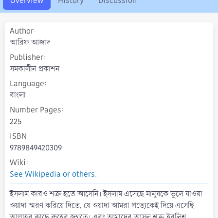
Overview
History
Discussion
o
n
d
Author
a
t
আরিফ আজাদ
e
Publisher
সমকালীন প্রকাশন
Language
বাংলা
Number Pages
225
ISBN
9789849420309
Wiki
See Wikipedia or others.
ইসলাম কারও শত্রু হতে আসেনি। ইসলাম এসেছে মানুষকে ভুলে যাওয়া
ওয়াদা স্মরণ করিয়ে দিতে, যে ওয়াদা আমরা প্রত্যেকেই দিয়ে এসেছি
আল্লাহর কাছে রূহের জগতে। এবং আমাদের আসল শত্রু ইবলিশ