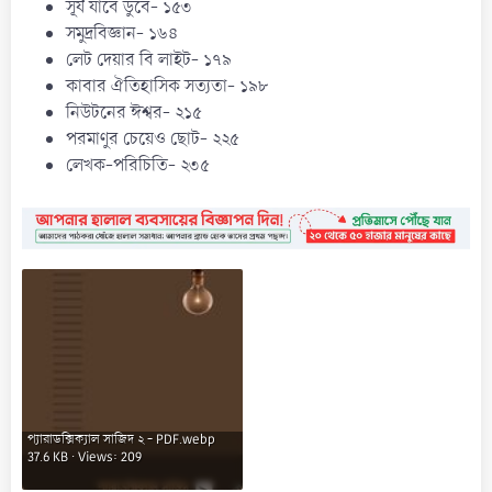
সূর্য যাবে ডুবে- ১৫৩
সমুদ্রবিজ্ঞান- ১৬৪
লেট দেয়ার বি লাইট- ১৭৯
কাবার ঐতিহাসিক সত্যতা- ১৯৮
নিউটনের ঈশ্বর- ২১৫
পরমাণুর চেয়েও ছোট- ২২৫
লেখক-পরিচিতি- ২৩৫
প্যারাডক্সিক্যাল সাজিদ ২ - PDF.webp
37.6 KB · Views: 209