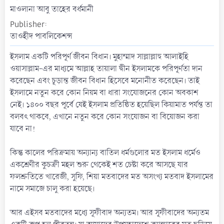
t
মাওলানা আবু তাহের বর্ধমানী
e
Publisher
তাওহীদ পাবলিকেশন্স
ইসলাম একটি পরিপূর্ণ জীবন বিধান। মুহাম্মাদ সাল্লাল্লাহু আলাইহি
ওয়াসাল্লাম-এর মাধ্যমে আল্লাহ তায়ালা দ্বীন ইসলামকে পরিপূর্ণতা দান
করেছেন এবং চূড়ান্ত জীবন বিধান হিসেবে মনোনীত করেছেন। তাই
ইসলামে নতুন করে কোন নিয়ম বা ধারা সংযোজনের কোন অবকাশ
নেই। ১৪০০ বছর পূর্বে যেই ইসলাম প্রতিষ্ঠিত হয়েছিল কিয়ামাত পর্যন্ত তা
বলবৎ থাকবে, এখানে নতুন করে কোন সংযোজন বা বিয়োজন করা
যাবে না!
কিন্তু কালের পরিক্রমায় অন্যান্য বাতিল ধর্মগুলোর মত ইসলাম ধর্মেও
একশ্রেণীর কুচক্রী মহল শুরু থেকেই শত চেষ্টা করে আসছে যার
ফলশ্রুতিতে খারেজী, সুফি, শিয়া মতবাদের মত অসংখ্য মতবাদ ইসলামের
নামে সমাজে চালু করা হয়েছে।
আর এইসব মতবাদের মধ্যে সূফীবাদ অন্যতম। আর সূফীবাদের অন্যতম