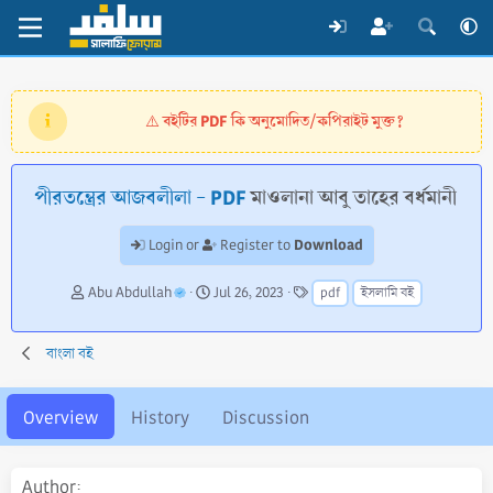
বইটির PDF কি অনুমোদিত/কপিরাইট মুক্ত?
⚠️
পীরতন্ত্রের আজবলীলা - PDF
মাওলানা আবু তাহের বর্ধমানী
Download
Login or
Register to
A
C
T
Abu Abdullah
Jul 26, 2023
pdf
ইসলামি বই
u
r
a
t
e
g
h
a
s
বাংলা বই
o
t
r
i
o
Overview
History
Discussion
n
d
a
Author