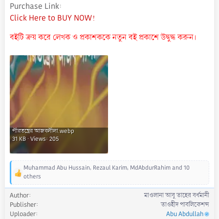
Purchase Link
Click Here to BUY NOW!
বইটি ক্রয় করে লেখক ও প্রকাশককে নতুন বই প্রকাশে উদ্বুদ্ধ করুন।
পীরতন্ত্রের আজবলীলা.webp
31 KB · Views: 205
Muhammad Abu Hussain
,
Rezaul Karim
,
MdAbdurRahim
and 10
R
others
e
a
Author
মাওলানা আবু তাহের বর্ধমানী
c
Publisher
তাওহীদ পাবলিকেশন্স
t
Uploader
Abu Abdullah