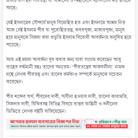
একটি রূপ হল পীরতন্ত্র। যা আমাদের উপমহাদেশে ক্যান্সারের মত ছড়িয়ে
আছে।
যেই ইসলামের সৌন্দর্যে মানুষ বিমোহিত হত এবং ইসলামে আশ্রয় নিত
আজ সেই ইসলাম পীর বা পুরোহিততন্ত্র, কবরপূজা, মাজারপূজা, মানুষ
হয়ে মানুষকে সিজদা করা প্রভৃতি ইসলাম বিরোধী আবর্জনায় কলুষিত হয়ে
পড়েছে।
আর এই ময়লা আবর্জনা দূর করার জন্য যারা সংগ্রাম করেছেন আবূ
তাহের বর্দ্ধমানী রহঃ তাদের অন্যতম। ‘পীরতন্ত্রের আজবলীলা’ নামক
গ্রন্থে লেখক পীরতন্ত্র এবং তাদের কর্মকাণ্ড সম্পর্কে মানুষকে সচেতন
করেছেন।
পীর শব্দের অর্থ, পীরদের দাবী, অসীলা হওয়ার দাবী, তাদের কারামতি,
সিজদার দাবী, যিকিরসহ বিভিন্ন বিষয়ে বাস্তব কাহিনী ও দলীলের
ভিত্তিতে লেখক বইটি সাজিয়েছেন।