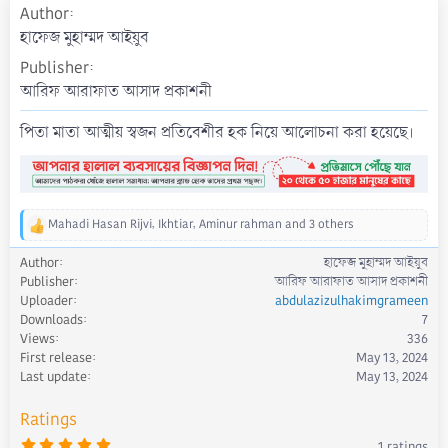
Author
a
t
হাফেজ মুহাম্মদ আইয়ুব
e
Publisher
আরিফ আরাফাত আসাদ প্রকাশনী
পিতা মাতা আত্মীয় স্বজন প্রতিবেশীর হক নিয়ে আলোচনা করা হয়েছে।
Mahadi Hasan Rijvi
,
Ikhtiar
,
Aminur rahman
and 3 others
R
e
Author
হাফেজ মুহাম্মদ আইয়ুব
a
Publisher
আরিফ আরাফাত আসাদ প্রকাশনী
c
Uploader
abdulazizulhakimgrameen
t
Downloads
7
i
Views
336
o
First release
May 13, 2024
n
s
Last update
May 13, 2024
:
Ratings
5
1 ratings