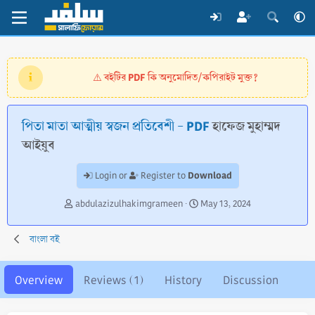
বইটির PDF কি অনুমোদিত/কপিরাইট মুক্ত?
⚠️
পিতা মাতা আত্মীয় স্বজন প্রতিবেশী - PDF
হাফেজ মুহাম্মদ
আইয়ুব
Download
Login or
Register to
A
C
abdulazizulhakimgrameen
May 13, 2024
u
r
t
e
বাংলা বই
h
a
o
t
r
i
Overview
Reviews (1)
History
Discussion
o
n
d