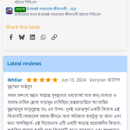
বইয়ের পিডিএফ
ইখলাছই পরকালের জীবনতরী - PDF
বাংলা বই
ডাউনলোড করুন ইখলাছই পরকালের জীবনতরী বইয়ের পিডিএফ
Share this book
Facebook
Bluesky
LinkedIn
WhatsApp
Link
Latest reviews
5
Ikhtiar
Jun 13, 2024
Version: হাফেজ
.
মুহাম্মদ আইয়ুব
0
0
সকল প্রশংসা মহান আল্লাহ সুবহানাহু ওয়াতাআ'লার জন্য।সালাত ও
s
সালাম নাযিল হোক খাতামুন নাবিয়্যিন,রাহমাতাল্লিল আ'লামিন
t
a
মুহাম্মাদুর রাসুলুল্লাহ সাঃ এর উপর। খুবই গুরুত্বপূর্ণ একটি কিতাব এই
r
কিতাবটি।আমাদের সমাজ জীবনে কার অধিকার কতটুকু তা জানা এবং
(
s
মানা অপরিহার্য। এই বিবেচনায় এটি একটি অত্যন্ত প্রয়োজনীয় কিতাব।
)