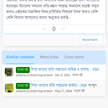
শুকরিয়া আদায় করছি যারা কিতাবটি রচনা করেছেন এবং আপলোড
করেছেন উনাদের সকলের প্রতি।মহান আল্লাহ আমাদের প্রচেষ্টা কবুল
করুন।এইরকম সামাজিক বিষয়,চারিত্রিক বিষয়ের উপর আরও বেশি
বেশি কিতাব আপলোড করার অনুরোধ করছি।
U
D
0
p
o
v
w
Read more…
o
n
t
v
e
o
Similar content
Most view
View more
t
e
পিতা মাতার প্রতি সন্তানের দায়িত্ব ও কর্তব্য - PDF
মুহাম
বাংলা বই
abdulazizulhakimgrameen
Dec 4, 2023
বাংলা বই
পিতা-মাতার প্রতি সন্তানের কর্তব্য - PDF
আব্দুস সাত্তার কালাবাগী
বাংলা বই
abdulazizulhakimgrameen
May 17, 2024
বাংলা বই