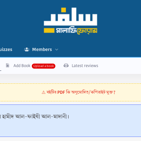
uizzes
Members
Add Book
Latest reviews
বইটির PDF কি অনুমোদিত/কপিরাইট মুক্ত?
⚠️
ুল হামীদ আল-ফাইযী আল-মাদানী।