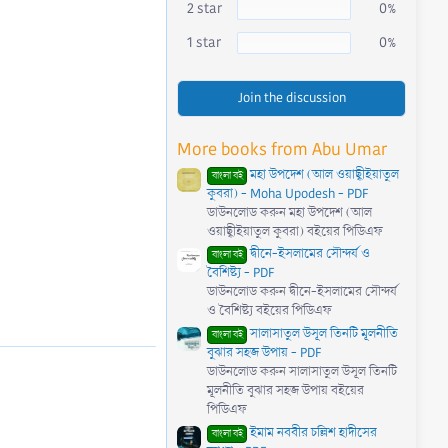
)
2 star
0%
1 star
0%
Join the discussion
More books from Abu Umar
মহা উপদেশ (আল ওয়াছ্বীইয়াতুল
বাংলা বই
কুবরা) - Moha Upodesh - PDF
ডাউনলোড করুন মহা উপদেশ (আল
ওয়াছ্বীইয়াতুল কুবরা) বইয়ের পিডিএফ
দ্বীনে-ইসলামের সৌন্দর্য ও
বাংলা বই
বৈশিষ্ট্য - PDF
ডাউনলোড করুন দ্বীনে-ইসলামের সৌন্দর্য
ও বৈশিষ্ট্য বইয়ের পিডিএফ
সালাসাতুল উসূল তিনটি মূলনীতি
বাংলা বই
বুঝার সহজ উপায় - PDF
ডাউনলোড করুন সালাসাতুল উসূল তিনটি
মূলনীতি বুঝার সহজ উপায় বইয়ের
পিডিএফ
ইমাম নববীর চল্লিশ হাদীসের
বাংলা বই