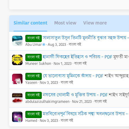
r
(
s
)
Similar content
Most view
View more
সালাসাতুল উসূল তিনটি মূলনীতি বুঝার সহজ উপায় 
বাংলা বই
Abu Umar
Aug 3, 2023
বাংলা বই
হানাফী ফিকহের ইতিহাস ও পরিচয় - PDF
মুফতী মা
বাংলা বই
Muneer Sukhon
Nov 1, 2023
বাংলা বই
যে ভালোবাসা মুমিনকে কাঁদায় - PDF
শাইখ আব্দুল্ল
বাংলা বই
Yaseen
Nov 3, 2023
বাংলা বই
নফসের গোলামী ও মুক্তির উপায় - PDF
শাইখ সাইফুদ
বাংলা বই
abdulazizulhakimgrameen
Nov 21, 2023
বাংলা বই
মতবিরোধপূর্ন বিষয়ে সঠিক পন্থা অবলম্বনের উপায় 
বাংলা বই
Hamed
Nov 3, 2023
বাংলা বই