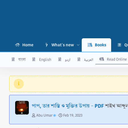
Home
What's new
Books
Q
Read Online
বাংলা
English
اردو
العربية
পাপ, তার শাস্তি ও মুক্তির উপায় - PDF
শাইখ আব্দ
A
C
Abu Umar
Feb 19, 2023
u
r
t
e