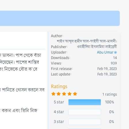
Author
শাইখ আব্দুল হামীদ আল-ফাইযী আল-মাদানী।
Publisher
ওয়াহীদিয়া ইসলামিয়া লাইব্রেরী
Uploader
Abu Umar
থক ভাবনা। পাপ থেকে বাঁচা
Downloads
14
দিয়েছেন। পাপের শাস্তির
Views
939
় এবং নিজেকে ধৌত ক'রে
First release
Feb 19, 2023
Last update
Feb 19, 2023
Ratings
কোন পানিতে গোসল করলে সব
5
1 ratings
.
0
5 star
100%
0
s
ন করুন এবং তিনি নিজ
4 star
0%
t
a
r
3 star
0%
(
s