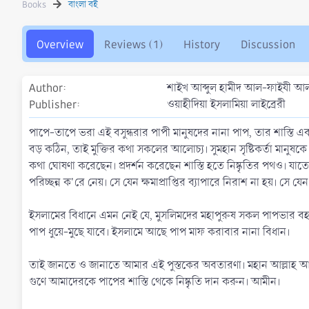
Books
বাংলা বই
h
a
o
t
r
i
Overview
Reviews (1)
History
Discussion
o
n
d
Author
শাইখ আব্দুল হামীদ আল-ফাইযী আল
a
t
Publisher
ওয়াহীদিয়া ইসলামিয়া লাইব্রেরী
e
পাপে-তাপে ভরা এই বসুন্ধরার পাপী মানুষদের নানা পাপ, তার শাস্তি এবং 
বড় কঠিন, তাই মুক্তির কথা সকলের আলোচ্য। সুমহান সৃষ্টিকর্তা মানুষকে
কথা ঘোষণা করেছেন। প্রদর্শন করেছেন শাস্তি হতে নিষ্কৃতির পথও। যাতে
পরিচ্ছন্ন ক'রে নেয়। সে যেন ক্ষমাপ্রাপ্তির ব্যাপারে নিরাশ না হয়। সে যেন
ইসলামের বিধানে এমন নেই যে, মুসলিমদের মহাপুরুষ সকল পাপভার ব
পাপ ধুয়ে-মুছে যাবে। ইসলামে আছে পাপ মাফ করাবার নানা বিধান।
তাই জানতে ও জানাতে আমার এই পুস্তকের অবতারণা। মহান আল্লাহ আম
গুণে আমাদেরকে পাপের শাস্তি থেকে নিষ্কৃতি দান করুন। আমীন।