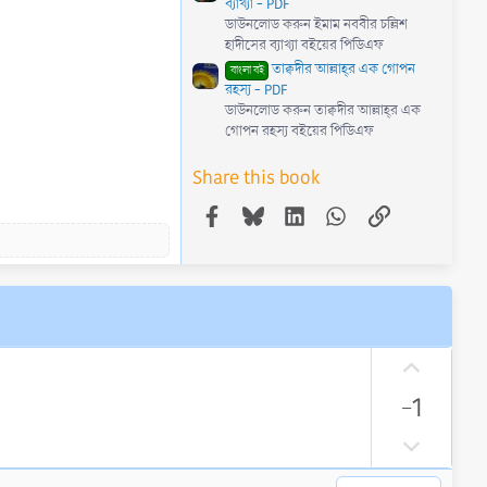
ব্যাখ্যা - PDF
ডাউনলোড করুন ইমাম নববীর চল্লিশ
হাদীসের ব্যাখ্যা বইয়ের পিডিএফ
তাক্বদীর আল্লাহ্‌র এক গোপন
বাংলা বই
রহস্য - PDF
ডাউনলোড করুন তাক্বদীর আল্লাহ্‌র এক
গোপন রহস্য বইয়ের পিডিএফ
Share this book
Facebook
Bluesky
LinkedIn
WhatsApp
Link
U
p
-1
v
o
D
t
o