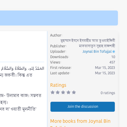
Author
মুহাম্মাদ ইবনে ইবরাহীম আত তুওয়াইজিরী
Publisher
মাকতাবাতুস সুন্নাহ রাজশাহী
Uploader
Joynal Bin Tofajjal
Downloads
10
Views
457
First release
Mar 15, 2023
الحَمْدُ لِلهِ، وَالصَّلَاةُ وَالسَّلَا
Last update
Mar 15, 2023
ন্য জরুরী। কিন্তু এত
Ratings
0
0 ratings
ম- উলামার কাজ। সম্ভবত
.
0
হস্য।
0
Join the discussion
s
ের দা'ওয়াতী মূলনীতি'
t
a
r
More books from Joynal Bin
(
s