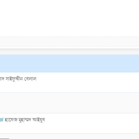
দ সাইফুদ্দীন বেলাল
DF
হাফেজ মুহাম্মদ আইয়ুব