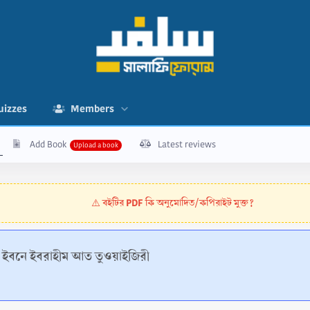
uizzes
Members
Add Book
Latest reviews
বইটির PDF কি অনুমোদিত/কপিরাইট মুক্ত?
⚠️
মাদ ইবনে ইবরাহীম আত তুওয়াইজিরী