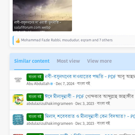
নাবী-রসূলগণের দা’ওয়াতী মূলনীতি -
salafiforum.com.webp
18.5 KB · Views: 179
Mohammad Fazle Rabbi
,
moududur
,
eqram
and 7 others
R
e
a
c
Similar content
Most view
View more
t
i
o
নবী-রসূলগণের দাওয়াতের পদ্ধতি - PDF
আবু আহমা
বাংলা বই
n
Abu Abdullah
Dec 7, 2024
বাংলা বই
s
:
ঈদে মীলাদুন্নাবী - PDF
খোন্দকার আব্দুল্লাহ জাহাঙ্গীর
বাংলা বই
abdulazizulhakimgrameen
Dec 3, 2023
বাংলা বই
মিলাদ, শবেবরাত ও মীলাদুন্নাবী কেন বিদআত? - P
বাংলা বই
abdulazizulhakimgrameen
Dec 3, 2023
বাংলা বই