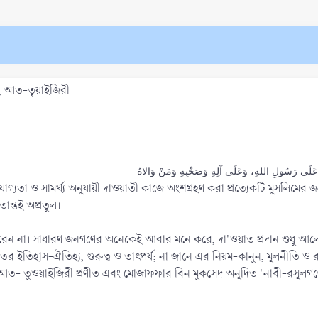
াহ আত-তৃয়াইজিরী
مُ عَلَى رَسُولِ اللهِ، وَعَلَى آلِهِ وَصَحْبِهِ وَمَنْ وَالاهُ
োগ্যতা ও সামর্থ্য অনুযায়ী দাওয়াতী কাজে অংশগ্রহণ করা প্রত্যেকটি মুসলিমের জ
িতান্তই অপ্রতুল।
 না। সাধারণ জনগণের অনেকেই আবার মনে করে, দা'ওয়াত প্রদান শুধু আলে
ইতিহাস-ঐতিহ্য, গুরুত্ব ও তাৎপর্য; না জানে এর নিয়ম-কানুন, মূলনীতি ও র
ল্লাহ আত- তুওয়াইজিরী প্রণীত এবং মোজাফফার বিন মুকসেদ অনূদিত 'নাবী-রসূলগণ