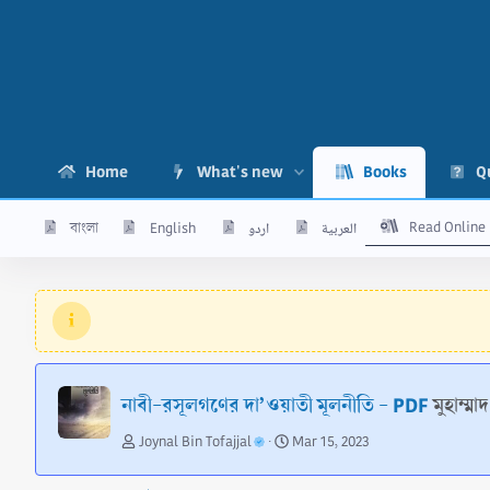
Home
What's new
Books
Q
Read Online
বাংলা
English
اردو
العربية
নাবী-রসূলগণের দা’ওয়াতী মূলনীতি - PDF
মুহাম্
A
C
Joynal Bin Tofajjal
Mar 15, 2023
u
r
t
e