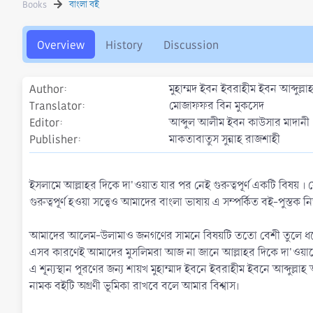
Books
বাংলা বই
h
a
o
t
r
i
Overview
History
Discussion
o
n
d
Author
মুহাম্মদ ইবন ইবরাহীম ইবন আব্দুল্ল
a
t
Translator
মোজাফফর বিন মুকসেদ
e
Editor
আব্দুল আলীম ইবন কাউসার মাদানী
Publisher
মাকতাবাতুস সুন্নাহ রাজশাহী
ইসলামে আল্লাহর দিকে দা'ওয়াত যার পর নেই গুরুত্বপূর্ণ একটি বিষয় । য
গুরুত্বপূর্ণ হওয়া সত্ত্বেও আমাদের বাংলা ভাষায় এ সম্পর্কিত বই-পুস্তক ন
আমাদের আলেম-উলামাও জনগণের সামনে বিষয়টি ততো বেশী তুলে ধরেন
এসব কারণেই আমাদের মুসলিমরা আজ না জানে আল্লাহর দিকে দা'ওয়াতের 
এ শূন্যস্থান পূরণের জন্য শায়খ মুহাম্মাদ ইবনে ইবরাহীম ইবনে আব্দু
নামক বইটি অগ্রণী ভূমিকা রাখবে বলে আমার বিশ্বাস।