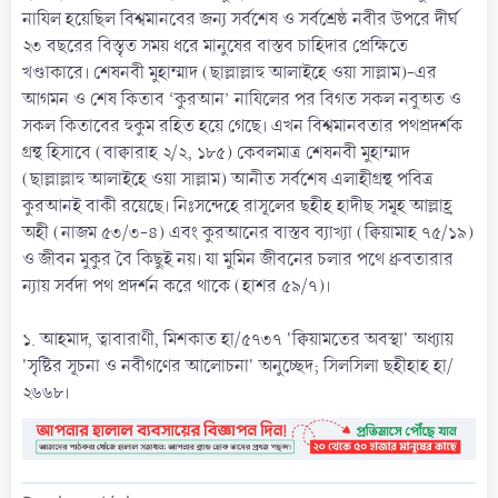
নাযিল হয়েছিল বিশ্বমানবের জন্য সর্বশেষ ও সর্বশ্রেষ্ঠ নবীর উপরে দীর্ঘ
২৩ বছরের বিস্তৃত সময় ধরে মানুষের বাস্তব চাহিদার প্রেক্ষিতে
খণ্ডাকারে। শেষনবী মুহাম্মাদ (ছাল্লাল্লাহু আলাইহে ওয়া সাল্লাম)-এর
আগমন ও শেষ কিতাব ‘কুরআন’ নাযিলের পর বিগত সকল নবুঅত ও
সকল কিতাবের হুকুম রহিত হয়ে গেছে। এখন বিশ্বমানবতার পথপ্রদর্শক
গ্রন্থ হিসাবে (বাক্বারাহ ২/২, ১৮৫) কেবলমাত্র শেষনবী মুহাম্মাদ
(ছাল্লাল্লাহু আলাইহে ওয়া সাল্লাম) আনীত সর্বশেষ এলাহীগ্রন্থ পবিত্র
কুরআনই বাকী রয়েছে। নিঃসন্দেহে রাসূলের ছহীহ হাদীছ সমূহ আল্লাহ্র
অহী (নাজম ৫৩/৩-৪) এবং কুরআনের বাস্তব ব্যাখ্যা (ক্বিয়ামাহ ৭৫/১৯)
ও জীবন মুকুর বৈ কিছুই নয়। যা মুমিন জীবনের চলার পথে ধ্রুবতারার
ন্যায় সর্বদা পথ প্রদর্শন করে থাকে (হাশর ৫৯/৭)।
১. আহমাদ, ত্বাবারাণী, মিশকাত হা/৫৭৩৭ 'ক্বিয়ামতের অবস্থা' অধ্যায়
'সৃষ্টির সূচনা ও নবীগণের আলোচনা' অনুচ্ছেদ; সিলসিলা ছহীহাহ হা/
২৬৬৮।