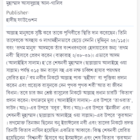
t
মুহাম্মাদ আসাদুল্লাহ আল-গালিব
e
Publisher
হাদীছ ফাউণ্ডেশন
আল্লাহ মানুষকে সৃষ্টি করে তাকে পৃথিবীতে স্থিতি দান করেছেন। তিনি
তাদেরকে অসহায় ও লাগামহীনভাবে ছেড়ে দেননি (মুমিনূন ২৩/১১৫)।
বরং ‘প্রথম মানুষ’ আদমকে তাঁর বংশধরগণের হেদায়াতের জন্য ‘প্রথম
নবী’ হিসাবে প্রেরণ করেন (বাক্বারাহ ২/৩৮-৩৯)। এভাবে আদম
(আলাইহিস সালাম) হ'তে শেষনবী মুহাম্মাদ (ছাল্লাল্লাহু আলাইহে ওয়া
সাল্লাম) পর্যন্ত ৩১৫ জন রাসূল সহ এক লক্ষ চব্বিশ হাযার পয়গম্বর
1
প্রেরিত হন।
বহু নবীর নিকটে আল্লাহ পাক ‘ছহীফা' বা পুস্তিকা প্রদান
করেন এবং প্রত্যেক রাসূলকে দেন পৃথক পৃথক শরী'আত বা জীবন
বিধান। তবে চার জন শ্রেষ্ঠ রাসূলের নিকটে আল্লাহ প্রধান চারটি 'কিতাব'
প্রদান করেন। যথাক্রমে মূসা (আলাইহিস সালাম)- এর উপরে ‘তাওরাত’,
দাউদ (আঃ)-এর উপরে 'যবূর’, ঈসা (আঃ)-এর উপরে 'ইনজীল' এবং
শেষনবী মুহাম্মাদ (ছাল্লাল্লাহু আলাইহে ওয়া সাল্লাম)-এর উপরে ‘কুরআন’
। প্রথমোক্ত তিনজন ছিলেন বনু ইস্রাঈলের নবী এবং তাদের নিকটে প্রদত্ত
তিনটি কিতাব নাযিল হয়েছিল একত্রিত আকারে। কিন্তু শেষনবী প্রেরিত
হয়েছিলেন 'বিশ্বনবী' হিসাবে বনু ইসমাঈলে এবং শেষ কিতাব 'কুরআন'