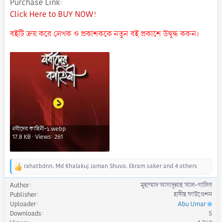
Purchase Link
Click Here to BUY NOW!
বইটি ক্রয় করে লেখক ও প্রকাশককে নতুন বই প্রকাশে উদ্বুদ্ধ করুন।
নবীদের কাহিনী-১.webp
17.8 KB · Views: 261
rahatbdnn
,
Md Khalakuj Jaman Shuvo
,
Ekram saker
and 4 others
R
e
Author
মুহাম্মাদ আসাদুল্লাহ আল-গালিব
a
Publisher
হাদীছ ফাউণ্ডেশন
c
Uploader
Abu Umar
t
Downloads
5
i