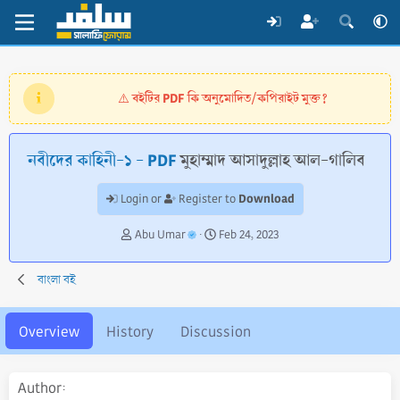
বইটির PDF কি অনুমোদিত/কপিরাইট মুক্ত?
⚠️
নবীদের কাহিনী-১ - PDF
মুহাম্মাদ আসাদুল্লাহ আল-গালিব
Download
Login or
Register to
A
C
Abu Umar
Feb 24, 2023
u
r
t
e
বাংলা বই
h
a
o
t
r
i
Overview
History
Discussion
o
n
d
Author
a