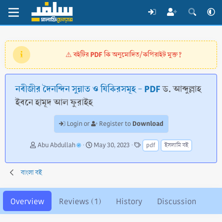
বইটির PDF কি অনুমোদিত/কপিরাইট মুক্ত?
⚠️
নবীজীর দৈনন্দিন সুন্নাত ও যিকিরসমূহ - PDF
ড. আব্দুল্লাহ
ইবনে হামূদ আল ফুরাইহ
Download
Login or
Register to
A
C
T
Abu Abdullah
May 30, 2023
pdf
ইসলামি বই
u
r
a
t
e
g
h
a
s
বাংলা বই
o
t
r
i
o
Overview
Reviews (1)
History
Discussion
n
d