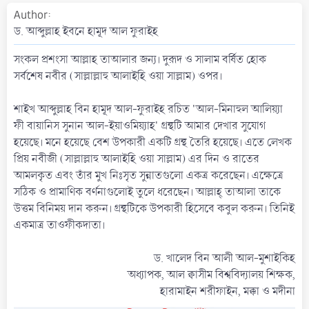
a
Author
t
ড. আব্দুল্লাহ ইবনে হামূদ আল ফুরাইহ
e
সংকল প্রশংসা আল্লাহ তাআলার জন্য। দুরূদ ও সালাম বর্ষিত হোক
সর্বশেষ নবীর (সাল্লাল্লাহু আলাইহি ওয়া সাল্লাম) ওপর।
শাইখ আব্দুল্লাহ বিন হামূদ আল-ফুরাইহ রচিত 'আল-মিনাহুল আলিয়্যা
ফী বায়ানিস সুনান আল-ইয়াওমিয়্যাহ' গ্রন্থটি আমার দেখার সুযোগ
হয়েছে। মনে হয়েছে বেশ উপকারী একটি গ্রন্থ তৈরি হয়েছে। এতে লেখক
প্রিয় নবীজী (সাল্লাল্লাহু আলাইহি ওয়া সাল্লাম) এর দিন ও রাতের
আমলকৃত এবং তাঁর মুখ নিঃসৃত সুন্নাতগুলো একত্র করেছেন। এক্ষেত্রে
সঠিক ও প্রামাণিক বর্ণনাগুলোই তুলে ধরেছেন। আল্লাহ্ তাআলা তাকে
উত্তম বিনিময় দান করুন। গ্রন্থটিকে উপকারী হিসেবে কবুল করুন। তিনিই
একমাত্র তাওফীকদাতা।
ড. খালেদ বিন আলী আল-মুশাইকিহ
অধ্যাপক, আল ক্বাসীম বিশ্ববিদ্যালয় শিক্ষক,
হারামাইন শরীফাইন, মক্কা ও মদীনা​