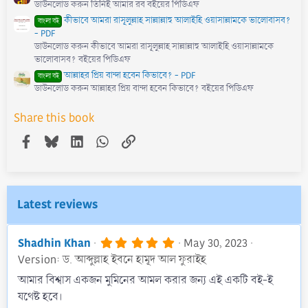
ডাউনলোড করুন তিনিই আমার রব বইয়ের পিডিএফ
কীভাবে আমরা রাসূলুল্লাহ সাল্লাল্লাহু আলাইহি ওয়াসাল্লামকে ভালোবাসব?
বাংলা বই
- PDF
ডাউনলোড করুন কীভাবে আমরা রাসূলুল্লাহ সাল্লাল্লাহু আলাইহি ওয়াসাল্লামকে
ভালোবাসব? বইয়ের পিডিএফ
আল্লাহর প্রিয় বান্দা হবেন কিভাবে? - PDF
বাংলা বই
ডাউনলোড করুন আল্লাহর প্রিয় বান্দা হবেন কিভাবে? বইয়ের পিডিএফ
Share this book
Facebook
Bluesky
LinkedIn
WhatsApp
Link
Latest reviews
5
Shadhin Khan
May 30, 2023
.
Version: ড. আব্দুল্লাহ ইবনে হামূদ আল ফুরাইহ
0
0
আমার বিশ্বাস একজন মুমিনের আমল করার জন্য এই একটি বই-ই
s
যথেষ্ট হবে।
t
a