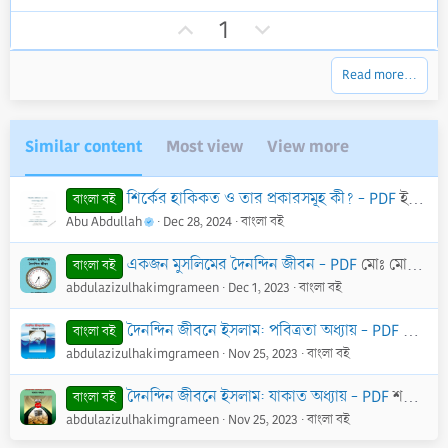
r
U
D
1
(
p
o
s
)
v
w
Read more…
o
n
t
v
e
o
Similar content
Most view
View more
t
e
শির্কের হাকিকত ও তার প্রকারসমূহ কী? - PDF
ইসলাম কিউ.এ
বাংলা বই
Abu Abdullah
Dec 28, 2024
বাংলা বই
একজন মুসলিমের দৈনন্দিন জীবন - PDF
মোঃ মোশফিকুর রহমান
বাংলা বই
abdulazizulhakimgrameen
Dec 1, 2023
বাংলা বই
দৈনন্দিন জীবনে ইসলাম: পবিত্রতা অধ্যায় - PDF
শরিফুল
বাংলা বই
abdulazizulhakimgrameen
Nov 25, 2023
বাংলা বই
দৈনন্দিন জীবনে ইসলাম: যাকাত অধ্যায় - PDF
শরিফুল ইসলাম বিন যয়নুল আবেদীন
বাংলা বই
abdulazizulhakimgrameen
Nov 25, 2023
বাংলা বই