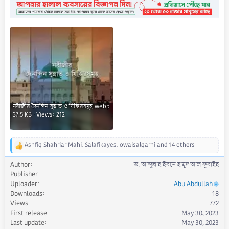
নবীজীর দৈনন্দিন সুন্নাত ও যিকিরসমূহ.webp
37.5 KB · Views: 212
Ashfiq Shahriar Mahi
,
Salafikayes
,
owaisalqarni
and 14 others
R
e
Author
ড. আব্দুল্লাহ ইবনে হামূদ আল ফুরাইহ
a
Publisher
c
Uploader
Abu Abdullah
t
Downloads
18
i
Views
772
o
First release
May 30, 2023
n
s
Last update
May 30, 2023