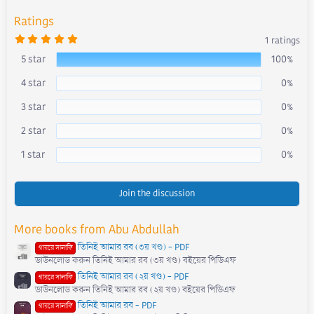
:
Ratings
5
1 ratings
.
0
5 star
100%
0
s
4 star
0%
t
a
r
3 star
0%
(
s
)
2 star
0%
1 star
0%
Join the discussion
More books from Abu Abdullah
তিনিই আমার রব (৩য় খণ্ড) - PDF
গায়রে সালাফি
ডাউনলোড করুন তিনিই আমার রব (৩য় খণ্ড) বইয়ের পিডিএফ
তিনিই আমার রব (২য় খণ্ড) - PDF
গায়রে সালাফি
ডাউনলোড করুন তিনিই আমার রব (২য় খণ্ড) বইয়ের পিডিএফ
তিনিই আমার রব - PDF
গায়রে সালাফি