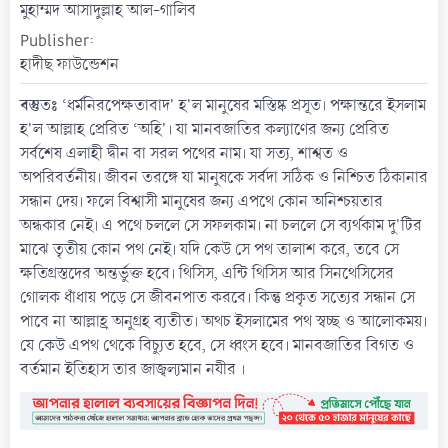
t
মুহাম্মদ আসাদুল্লাহ আল-গালিব
e
Publisher
হাদীছ ফাউন্ডেশন
বস্তুতঃ
‘ধর্মনিরপেক্ষতাবাদ' হ'ল মানুষের মস্তিষ্ক প্রসূত। পক্ষান্তরে ইসলাম
হ'ল আল্লাহ প্রেরিত ‘অহি'। যা মানবজাতির কল্যাণের জন্য প্রেরিত
সর্বশেষ এলাহী দ্বীন বা সরল পথের নাম। যা সত্য, শাশ্বত ও
অপরিবর্তনীয়। জীবন তরঙ্গে যা মানুষকে সর্বদা সঠিক ও নিশ্চিত ঠিকানার
সন্ধান দেয়। ফলে বিশ্বাসী মানুষের জন্য এপথে কোন অনিশ্চয়তার
অন্ধকার নেই। এ পথে চললে সে সফলকাম। না চললে সে ব্যর্থকাম দু'টির
মাঝে তৃতীয় কোন পথ নেই। যদি কেউ সে পথ তালাশ করে, তবে সে
ক্ষতিগ্রস্তদের অন্তর্ভুক্ত হবে। থিসিস, এন্টি থিসিস আর সিনথেসিসের
গোলক ধাঁধায় পড়ে সে জীবনপাত করবে। কিন্তু প্রকৃত সত্যের সন্ধান সে
পাবে না আল্লাহ্র অনুগ্রহ ব্যতীত। অথচ ইসলামের পথ স্বচ্ছ ও আলোকময়।
যে কেউ এপথ থেকে বিচ্যুত হবে, সে ধ্বংস হবে। মানবজাতির বিগত ও
বর্তমান ইতিহাস তার জাজ্বল্যমান নযীর ।