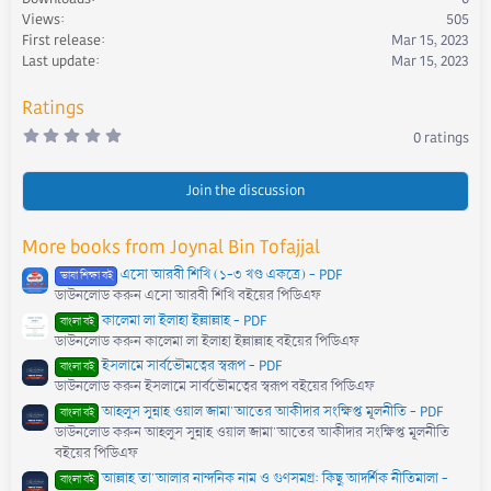
i
Views
505
o
First release
Mar 15, 2023
n
s
Last update
Mar 15, 2023
:
Ratings
0
0 ratings
.
0
0
s
Join the discussion
t
a
r
More books from Joynal Bin Tofajjal
(
s
এসো আরবী শিখি (১-৩ খণ্ড একত্রে) - PDF
)
ভাষা শিক্ষা বই
ডাউনলোড করুন এসো আরবী শিখি বইয়ের পিডিএফ
কালেমা লা ইলাহা ইল্লাল্লাহ - PDF
বাংলা বই
ডাউনলোড করুন কালেমা লা ইলাহা ইল্লাল্লাহ বইয়ের পিডিএফ
ইসলামে সার্বভৌমত্বের স্বরূপ - PDF
বাংলা বই
ডাউনলোড করুন ইসলামে সার্বভৌমত্বের স্বরূপ বইয়ের পিডিএফ
আহলুস সুন্নাহ ওয়াল জামা'আতের আকীদার সংক্ষিপ্ত মূলনীতি - PDF
বাংলা বই
ডাউনলোড করুন আহলুস সুন্নাহ ওয়াল জামা'আতের আকীদার সংক্ষিপ্ত মূলনীতি
বইয়ের পিডিএফ
আল্লাহ তা'আলার নান্দনিক নাম ও গুণসমগ্র: কিছু আদর্শিক নীতিমালা -
বাংলা বই