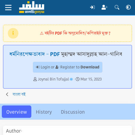
বইটির PDF কি অনুমোদিত/কপিরাইট মুক্ত?
⚠️
ধর্মনিরপেক্ষতাবাদ - PDF
মুহাম্মদ আসাদুল্লাহ আল-গালিব
Download
Login or
Register to
A
C
Joynal Bin Tofajjal
Mar 15, 2023
u
r
t
e
বাংলা বই
h
a
o
t
r
i
Overview
History
Discussion
o
n
d
Author
a