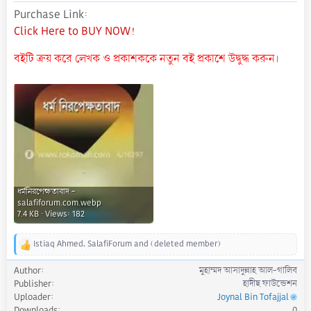
Purchase Link
Click Here to BUY NOW!
বইটি ক্রয় করে লেখক ও প্রকাশককে নতুন বই প্রকাশে উদ্বুদ্ধ করুন।
ধর্মনিরপেক্ষতাবাদ -
salafiforum.com.webp
7.4 KB · Views: 182
Istiaq Ahmed
,
SalafiForum
and
(deleted member)
R
e
Author
মুহাম্মদ আসাদুল্লাহ আল-গালিব
a
Publisher
হাদীছ ফাউন্ডেশন
c
Uploader
Joynal Bin Tofajjal
t
Downloads
0