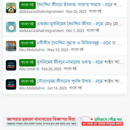
দৈনন্দিন জীবনে ইসলাম: যাকাত অধ্যায় - PDF
শরিফুল ইসলাম বিন যয়নুল আবেদীন
বাংলা বই
abdulazizulhakimgrameen
Nov 25, 2023
বাংলা বই
একজন মুসলিমের দৈনন্দিন জীবন - PDF
মোঃ মোশফিকুর রহমান
বাংলা বই
abdulazizulhakimgrameen
Dec 1, 2023
বাংলা বই
নবীজীর দৈনন্দিন সুন্নাত ও যিকিরসমূহ - PDF
ড. আব্দুল্লাহ ইবনে হামূদ আল ফুরাইহ
বাংলা বই
Abu Abdullah
May 30, 2023
বাংলা বই
মুসলিমের জীবনে নামাযের গুরুত্ব - PDF
শাইখ আব্দুল হামীদ আল-ফাইযী আল-মাদানী।
বাংলা বই
Abu Umar
Feb 20, 2023
বাংলা বই
সৌভাগ্যময় জীবনের পূর্ণাঙ্গ উপায় - PDF
শাইখ আবদুর রহমান ইবন নাসের আস-সাদী
বাংলা বই
Abu Abdullah
Jun 14, 2023
বাংলা বই