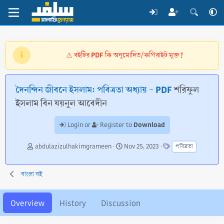
বইটির PDF কি অনুমোদিত/কপিরাইট মুক্ত?
⚠️
দৈনন্দিন জীবনে ইসলাম: পবিত্রতা অধ্যায় - PDF
শরিফুল
ইসলাম বিন যয়নুল আবেদীন
Download
Login or
Register to
A
C
T
abdulazizulhakimgrameen
Nov 25, 2023
পবিত্রতা
u
r
a
t
e
g
h
a
s
বাংলা বই
o
t
r
i
o
Overview
History
Discussion
n
d