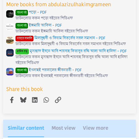
r
More books from abdulazizulhakimgrameen
(
s
পড়ো - PDF
)
বাংলা বই
ডাউনলোড করুন পড়ো বইয়ের পিডিএফ
ইজমায়ি আকিদা - PDF
বাংলা বই
ডাউনলোড করুন ইজমায়ি আকিদা বইয়ের পিডিএফ
মিলাদুন্নবী ও কিয়াম বিতর্কের সরল সমাধান - PDF
গায়রে সালাফি
ডাউনলোড করুন মিলাদুন্নবী ও কিয়াম বিতর্কের সরল সমাধান বইয়ের পিডিএফ
মুসান্নাফ ইবনে আবি শায়বাহ কিতাবুর রদ্দি আলা আবি হানিফা - PDF
হাদিস গ্রন্থ
ডাউনলোড করুন মুসান্নাফ ইবনে আবি শায়বাহ কিতাবুর রদ্দি আলা আবি হানিফা
বইয়ের পিডিএফ
ইখলাছই পরকালের জীবনতরী - PDF
বাংলা বই
ডাউনলোড করুন ইখলাছই পরকালের জীবনতরী বইয়ের পিডিএফ
Share this book
Facebook
Bluesky
LinkedIn
WhatsApp
Link
Similar content
Most view
View more