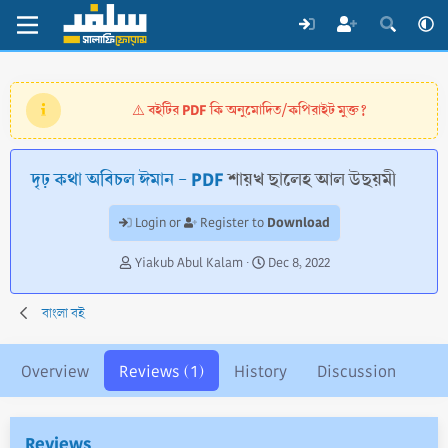
বইটির PDF কি অনুমোদিত/কপিরাইট মুক্ত?
⚠️
দৃঢ় কথা অবিচল ঈমান - PDF
শায়খ ছালেহ আল উছয়মী
Download
Login or
Register to
A
C
Yiakub Abul Kalam
Dec 8, 2022
u
r
t
e
বাংলা বই
h
a
o
t
r
i
Overview
Reviews (1)
History
Discussion
o
n
d
a
Reviews