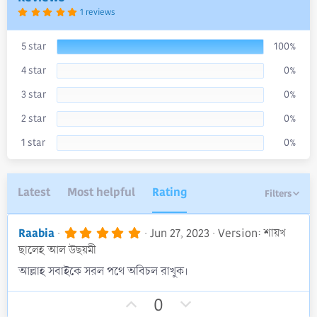
t
5
1 reviews
e
.
0
0
s
5 star
100%
t
a
4 star
0%
r
(
s
3 star
0%
)
2 star
0%
1 star
0%
Latest
Most helpful
Rating
Filters
5
Raabia
Jun 27, 2023
Version: শায়খ
.
ছালেহ আল উছয়মী
0
0
আল্লাহ সবাইকে সরল পথে অবিচল রাখুক।
s
t
U
D
a
0
r