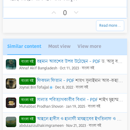
s
t
U
D
a
0
r
p
o
(
v
w
s
Read more…
)
o
n
t
v
e
o
Similar content
Most view
View more
t
e
রহমান আরশের উপর উঠেছেন - PDF
ড. আবু বকর মুহাম্মাদ যাকারিয়া
বাংলা বই
Ahnaf Akif Bangladesh
Oct 11, 2023
বাংলা বই
ফিকহুল ফিতান - PDF
শায়খ সুলাইমান আর-রুহাইলি
বাংলা বই
Joynal Bin Tofajjal
Dec 8, 2022
বাংলা বই
সালাত পরিত্যাগকারীর বিধান - PDF
শাইখ মুহাম্মদ বিন সলেহ আল উসাইমিন (রাহি.)
বাংলা বই
Muhabbat Prodhan Shovon
Jan 19, 2025
বাংলা বই
আহলে হাদীস ও হানাফী মাযহাবের ইখতিলাফ ও তার নিরশন - PDF
বাংলা বই
abdulazizulhakimgrameen
Nov 21, 2023
বাংলা বই