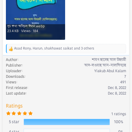
দৃঢ় কথা অবিচল ঈমান.webp
23.4 KB · Views: 184
Asad Rony
,
Harun
,
shakhawat saikat
and 3 others
R
e
Author
শায়খ ছালেহ আল উছয়মী
a
Publisher
আদ-দাওয়াহ আস-সালাফিয়্যাহ
c
Uploader
Yiakub Abul Kalam
t
Downloads
7
i
Views
491
o
First release
Dec 8, 2022
n
s
Last update
Dec 8, 2022
:
Ratings
5
1 ratings
.
0
5 star
100%
0
s
4 star
0%