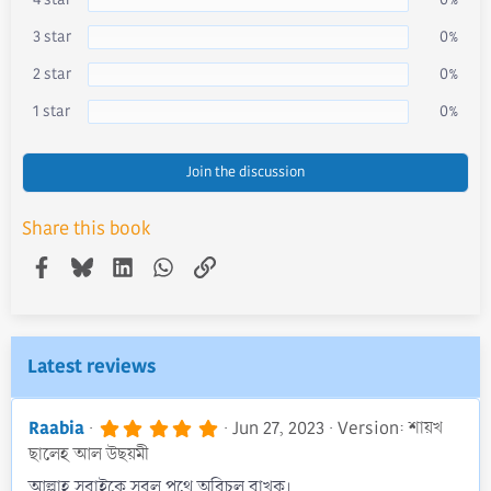
t
a
r
3 star
0%
(
s
)
2 star
0%
1 star
0%
Join the discussion
Share this book
Facebook
Bluesky
LinkedIn
WhatsApp
Link
Latest reviews
5
Raabia
Jun 27, 2023
Version: শায়খ
.
ছালেহ আল উছয়মী
0
0
আল্লাহ সবাইকে সরল পথে অবিচল রাখুক।