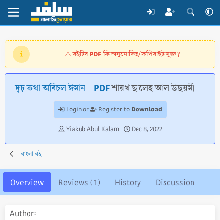
বইটির PDF কি অনুমোদিত/কপিরাইট মুক্ত?
⚠️
দৃঢ় কথা অবিচল ঈমান - PDF
শায়খ ছালেহ আল উছয়মী
Download
Login or
Register to
A
C
Yiakub Abul Kalam
Dec 8, 2022
u
r
t
e
বাংলা বই
h
a
o
t
r
i
Overview
Reviews (1)
History
Discussion
o
n
d
Author
a