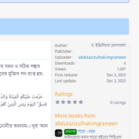
Author
ড. ইঞ্জিনিয়ার মোশাররফ
Publisher
Uploader
abdulazizulhakimgrameen
Downloads
6
তের সরল ও সঠিক পন্থায
Views
1,097
 মুক্তির পথ প্রাপ্ত হয়।
First release
Dec 2, 2023
Last update
Dec 2, 2023
Ratings
حُرِّ‌مَتْ عَلَيْكُمُ الْمَيْتَةُ وَالدَّم
0
0 ratings
فِسْقٌ ۗ الْيَوْمَ يَئِسَ الَّذِينَ كَفَرُ
.
0
0
More books from
s
t
abdulazizulhakimgrameen
ে মনোনীত করলাম। (সূরা আল
a
r
পড়ো - PDF
বাংলা বই
(
ডাউনলোড করুন পড়ো বইয়ের পিডিএফ
s