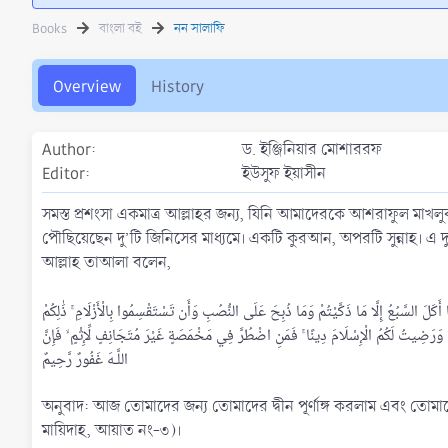
t
e
g
h
a
s
Books
বাংলা বই
নন সালাফি
o
t
r
i
o
Overview
History
n
d
a
Author
ড. ইঞ্জিনিয়ার মোশাররফ
t
Editor
ইউসুফ ইয়াসীন
e
সমস্ত প্রশংসা একমাত্র আল্লাহর জন্য, যিনি আমাদেরকে আশরাফুল মাখলুক
পৌছিয়েছেন দু’টি জিনিসের মাধ্যমে। একটি কুরআন, অপরটি সুন্নাহ। এ দু’ট
আল্লাহ তাআলা বলেন,
َمَا أَكَلَ السَّبُعُ إِلَّا مَا ذَكَّيْتُمْ وَمَا ذُبِحَ عَلَى النُّصُبِ وَأَن تَسْتَقْسِمُوا بِالْأَزْلَامِ ۚ ذَٰلِكُمْ
وَرَ‌ضِيتُ لَكُمُ الْإِسْلَامَ دِينًا ۚ فَمَنِ اضْطُرَّ‌ فِي مَخْمَصَةٍ غَيْرَ‌ مُتَجَانِفٍ لِّإِثْمٍ ۙ فَإِنَّ
اللَّـهَ غَفُورٌ‌ رَّ‌حِيمٌ
অনুবাদ: আজ তোমাদের জন্য তোমাদের দ্বীন পূর্ণাঙ্গ করলাম এবং তোম
মায়িদাহ, আয়াত নং-৩)।