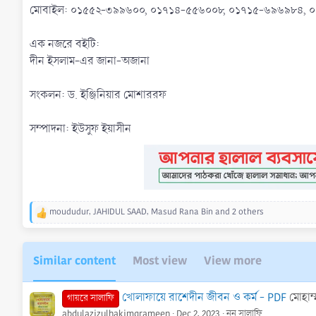
মোবাইল: ০১৫৫২-৩৯৯৬০০, ০১৭১৪-৫৫৬০০৮, ০১৭১৫-৬৯৬৯৮৪, 
এক নজরে বইটি:
দীন ইসলাম-এর জানা-অজানা
সংকলন: ড. ইঞ্জিনিয়ার মোশাররফ
সম্পাদনা: ইউসুফ ইয়াসীন
moududur
,
JAHIDUL SAAD
,
Masud Rana Bin
and 2 others
R
e
a
c
Similar content
Most view
View more
t
i
o
খোলাফায়ে রাশেদীন জীবন ও কর্ম - PDF
মোহাম্
গায়রে সালাফি
n
abdulazizulhakimgrameen
Dec 2, 2023
নন সালাফি