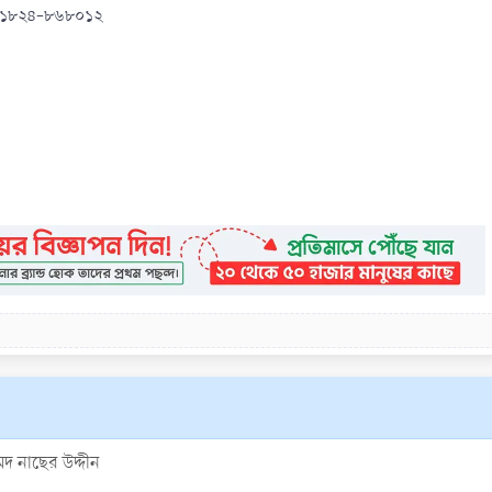
০১৮২৪-৮৬৮০১২
মদ নাছের উদ্দীন