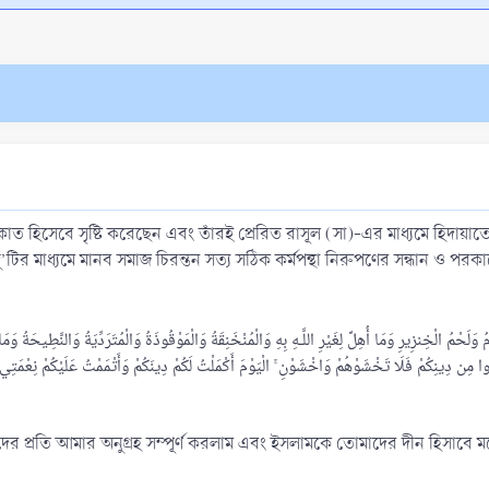
াত হিসেবে সৃষ্টি করেছেন এবং তাঁরই প্রেরিত রাসূল (সা)-এর মাধ্যমে হিদায়া
ির মাধ্যমে মানব সমাজ চিরন্তন সত্য সঠিক কর্মপন্থা নিরুপণের সন্ধান ও পরকালের
ُ وَلَحْمُ الْخِنزِيرِ‌ وَمَا أُهِلَّ لِغَيْرِ‌ اللَّـهِ بِهِ وَالْمُنْخَنِقَةُ وَالْمَوْقُوذَةُ وَالْمُتَرَ‌دِّيَةُ وَالنَّطِيحَةُ و
‌وا مِن دِينِكُمْ فَلَا تَخْشَوْهُمْ وَاخْشَوْنِ ۚ الْيَوْمَ أَكْمَلْتُ لَكُمْ دِينَكُمْ وَأَتْمَمْتُ عَلَيْكُمْ نِعْمَتِي 
াদের প্রতি আমার অনুগ্রহ সম্পূর্ণ করলাম এবং ইসলামকে তোমাদের দীন হিসাব