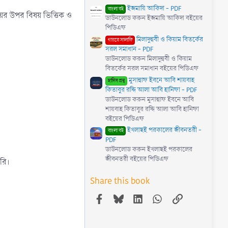
)
ইজমায়ি আকিদা - PDF
বাংলা বই
য়ের উপর বিষয় ভিত্তিক ও
ডাউনলোড করুন ইজমায়ি আকিদা বইয়ের
পিডিএফ
মিলাদুন্নবী ও কিয়াম বিতর্কের
গায়রে সালাফি
সরল সমাধান - PDF
ডাউনলোড করুন মিলাদুন্নবী ও কিয়াম
বিতর্কের সরল সমাধান বইয়ের পিডিএফ
মুসান্নাফ ইবনে আবি শায়বাহ
হাদিস গ্রন্থ
কিতাবুর রদ্দি আলা আবি হানিফা - PDF
ডাউনলোড করুন মুসান্নাফ ইবনে আবি
শায়বাহ কিতাবুর রদ্দি আলা আবি হানিফা
বইয়ের পিডিএফ
ইখলাছই পরকালের জীবনতরী -
বাংলা বই
PDF
ডাউনলোড করুন ইখলাছই পরকালের
জীবনতরী বইয়ের পিডিএফ
রি।
Share this book
Facebook
Bluesky
LinkedIn
WhatsApp
Link