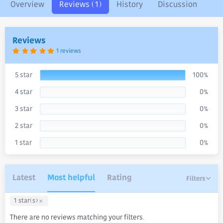
o
Overview
Reviews (1)
History
Discussion
n
d
a
Reviews
t
e
5
1 reviews
.
0
0
s
5 star
100%
t
a
4 star
0%
r
(
s
3 star
0%
)
2 star
0%
1 star
0%
Latest
Most helpful
Rating
Filters
1 star(s)
There are no reviews matching your filters.