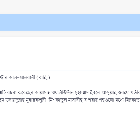
রুদ্দীন আল-আলবানী (রাহি.)
টি রচনা করেছেন আল্লামাহ ওয়ালীউদ্দীন মুহাম্মাদ ইবনে আব্দুল্লাহ ওরফে খতীব 
েন উবায়দুল্লাহ মুবারকপুরী। মিশকাতুল মাসাবীহ’র শরাহ গ্রন্থগুলো মধ্যে মির