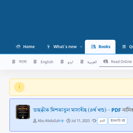
Home
What's new
Books
Q
Read Online
বাংলা
English
اردو
العربية
তাহক্বীক মিশকাতুল মাসাবীহ (৪র্থ খন্ড) - PDF
নাসি
A
C
T
Abu Abdullah
Jul 11, 2023
pdf
ইসলামি বই
u
r
a
t
e
g