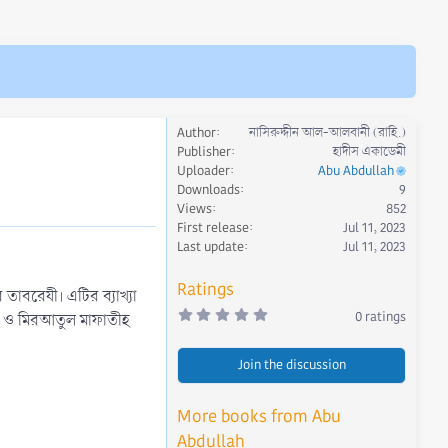
Author
নাসিরুদ্দীন আল-আলবানী (রাহি.)
Publisher
হাদীস একাডেমী
Uploader
Abu Abdullah
Downloads
9
Views
852
First release
Jul 11, 2023
Last update
Jul 11, 2023
Ratings
তাবরেযী। এটির ব্যাখ্যা
0
0 ratings
কাত ও মিরআতুল মাফাতীহ
.
0
0
Join the discussion
s
t
a
r
More books from Abu
(
s
Abdullah
)