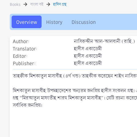
h
a
s
Books
বাংলা বই
হাদিস গ্রন্থ
o
t
r
i
o
Overview
History
Discussion
n
d
a
Author
নাসিরুদ্দীন আল-আলবানী (রাহি.)
t
Translator
হাদীস একাডেমী
e
Editor
হাদীস একাডেমী
Publisher
হাদীস একাডেমী
তাহক্বীক মিশকাতুল মাসাবীহ (৪র্থ খন্ড) তাহকীক করেছেন শাইখ নাসি
মিশকাতুল মাসাবীহ উপমহাদেশের অন্যতম জনপ্রিয় হাদীস সংকলন গ্রন্থ। এ
গ্রন্থ “মিরআতুল মাফাতীহ শারহু মিশকাতুল মাসাবীহ”। যেটি রচনা করেছ
সর্বাধিক জনপ্রিয়।