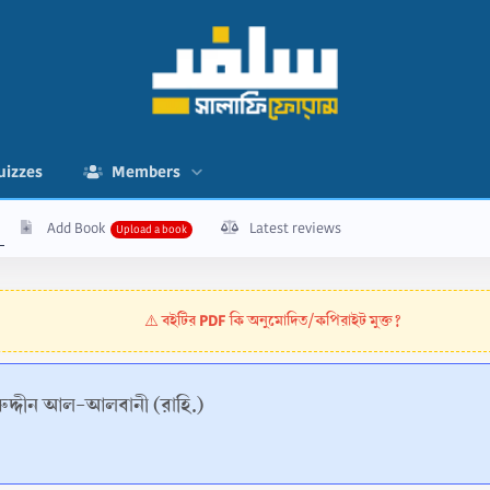
uizzes
Members
Add Book
Latest reviews
বইটির PDF কি অনুমোদিত/কপিরাইট মুক্ত?
⚠️
রুদ্দীন আল-আলবানী (রাহি.)