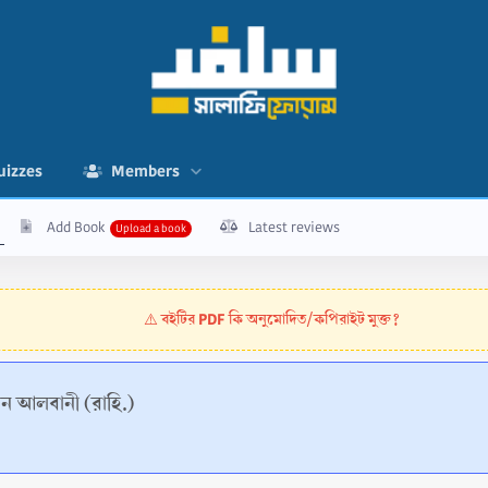
uizzes
Members
Add Book
Latest reviews
বইটির PDF কি অনুমোদিত/কপিরাইট মুক্ত?
⚠️
্দীন আলবানী (রাহি.)