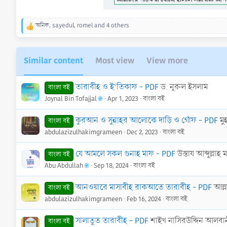
অনিক
,
sayedul
,
romel
and 4 others
R
e
a
c
Similar content
Most view
View more
t
i
o
তারাবীহ ও ই‘তিকাফ - PDF
ড. নূরুল ইসলাম
বাংলা বই
n
Joynal Bin Tofajjal
Apr 1, 2023
বাংলা বই
s
:
কুরআন ও সুন্নাহর আলোকে দাড়ি ও গোঁফ - PDF
মু
বাংলা বই
abdulazizulhakimgrameen
Dec 2, 2023
বাংলা বই
যে আমলে সকল গুনাহ মাফ - PDF
উস্তায আব্দুল্লাহ 
বাংলা বই
Abu Abdullah
Sep 18, 2024
বাংলা বই
আনওয়ারে মাসাবীহ রাকআতে তারাবীহ - PDF
আল্ল
বাংলা বই
abdulazizulhakimgrameen
Feb 16, 2024
বাংলা বই
সালাতুত তারাবীহ - PDF
শাইখ নাসিরউদ্দিন আলবান
বাংলা বই