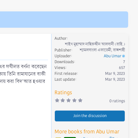
Author
শাইখ মুহাম্মাদ নাছিরুদ্দীন আলবানী (রাহি.)
Publisher
শ্যামলবাংলা একাডেমী, রাজশাহী
Uploader
Abu Umar
Downloads
7
Views
657
ায় তিনি রামাযানের বাকী
First release
Mar 9, 2023
Last update
Mar 9, 2023
আদায় করা বিদ'আত হওয়ার
Ratings
0
0 ratings
.
0
0
Join the discussion
s
t
a
r
More books from Abu Umar
(
s