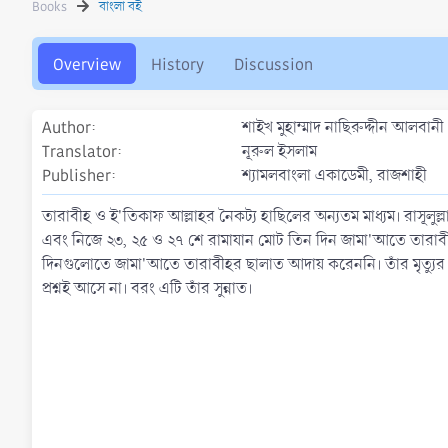
Books
বাংলা বই
h
a
o
t
r
i
Overview
History
Discussion
o
n
d
Author
শাইখ মুহাম্মাদ নাছিরুদ্দীন আলবানী
a
t
Translator
নূরুল ইসলাম
e
Publisher
শ্যামলবাংলা একাডেমী, রাজশাহী
তারাবীহ ও ই'তিকাফ আল্লাহর নৈকট্য হাছিলের অন্যতম মাধ্যম। রাসূলুল্লাহ (ﷺ) রামাযান মাসে তারাবীহ ছালাত আদায়ের ব্যাপারে উৎসাহিত করেছেন, এর ফযীলত বর্ণন
এবং নিজে ২৩, ২৫ ও ২৭ শে রামাযান মোট তিন দিন জামা'আতে তারাবীহ
দিনগুলোতে জামা'আতে তারাবীহর ছালাত আদায় করেননি। তাঁর মৃত্যুর
প্রশ্নই আসে না। বরং এটি তাঁর সুন্নাত।