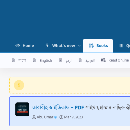
Home
What's new
Books
Q
Read Online
বাংলা
English
اردو
العربية
তারাবীহ ও ইতিকাফ - PDF
শাইখ মুহাম্মাদ নাছিরুদ
A
C
Abu Umar
Mar 9, 2023
u
r
t
e