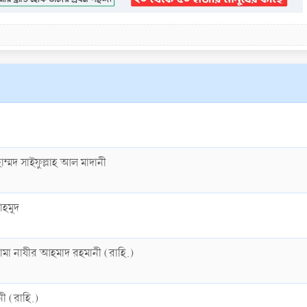
হাম্মদ সাইফুল্লাহ আল মাদানী
মাহমূদ
ামা নাযীর আহমাদ রহমানী (রাহি.)
ী (রাহি.)