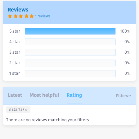
t
e
Reviews
5
1 reviews
.
0
0
s
5 star
100%
t
a
4 star
0%
r
(
s
3 star
0%
)
2 star
0%
1 star
0%
Latest
Most helpful
Rating
Filters
3 star(s)
There are no reviews matching your filters.