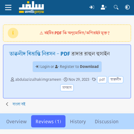
বইটির PDF কি অনুমোদিত/কপিরাইট মুক্ত?
⚠️
তাক্বলীদ বিভ্রান্তি নিরসন - PDF
ব্রাদার রাহুল হুসাইন
Download
Login or
Register to
A
C
T
abdulazizulhakimgrameen
Nov 29, 2023
pdf
তাক্বলীদ
u
r
a
মাযহাব
t
e
g
h
a
s
o
t
বাংলা বই
r
i
o
n
Overview
Reviews (1)
History
Discussion
d
a