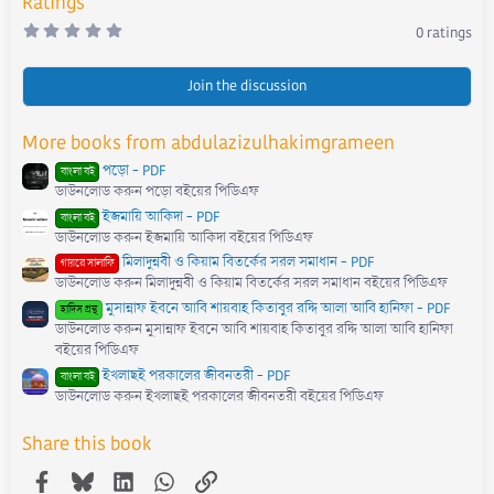
Ratings
0
0 ratings
.
0
0
s
Join the discussion
t
a
r
More books from abdulazizulhakimgrameen
(
s
পড়ো - PDF
)
বাংলা বই
ডাউনলোড করুন পড়ো বইয়ের পিডিএফ
ইজমায়ি আকিদা - PDF
বাংলা বই
ডাউনলোড করুন ইজমায়ি আকিদা বইয়ের পিডিএফ
মিলাদুন্নবী ও কিয়াম বিতর্কের সরল সমাধান - PDF
গায়রে সালাফি
ডাউনলোড করুন মিলাদুন্নবী ও কিয়াম বিতর্কের সরল সমাধান বইয়ের পিডিএফ
মুসান্নাফ ইবনে আবি শায়বাহ কিতাবুর রদ্দি আলা আবি হানিফা - PDF
হাদিস গ্রন্থ
ডাউনলোড করুন মুসান্নাফ ইবনে আবি শায়বাহ কিতাবুর রদ্দি আলা আবি হানিফা
বইয়ের পিডিএফ
ইখলাছই পরকালের জীবনতরী - PDF
বাংলা বই
ডাউনলোড করুন ইখলাছই পরকালের জীবনতরী বইয়ের পিডিএফ
Share this book
Facebook
Bluesky
LinkedIn
WhatsApp
Link