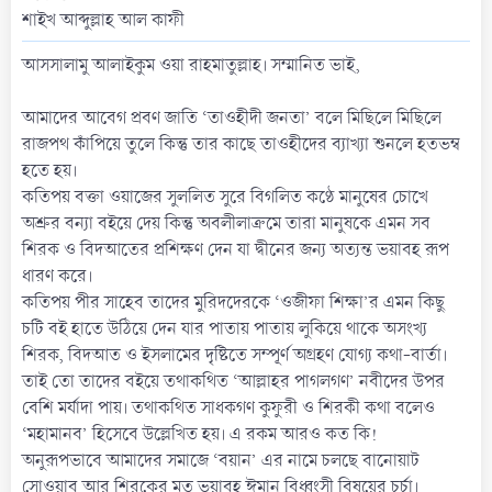
t
শাইখ আব্দুল্লাহ আল কাফী
e
আসসালামু আলাইকুম ওয়া রাহমাতুল্লাহ। সম্মানিত ভাই,
আমাদের আবেগ প্রবণ জাতি ‘তাওহীদী জনতা’ বলে মিছিলে মিছিলে
রাজপথ কাঁপিয়ে তুলে কিন্তু তার কাছে তাওহীদের ব্যাখ্যা শুনলে হতভম্ব
হতে হয়।
কতিপয় বক্তা ওয়াজের সুললিত সুরে বিগলিত কণ্ঠে মানুষের চোখে
অশ্রুর বন্যা বইয়ে দেয় কিন্তু অবলীলাক্রমে তারা মানুষকে এমন সব
শিরক ও বিদআতের প্রশিক্ষণ দেন যা দ্বীনের জন্য অত্যন্ত ভয়াবহ রূপ
ধারণ করে।
কতিপয় পীর সাহেব তাদের মুরিদদেরকে ‘ওজীফা শিক্ষা’র এমন কিছু
চটি বই হাতে উঠিয়ে দেন যার পাতায় পাতায় লুকিয়ে থাকে অসংখ্য
শিরক, বিদআত ও ইসলামের দৃষ্টিতে সম্পূর্ণ অগ্রহণ যোগ্য কথা-বার্তা।
তাই তো তাদের বইয়ে তথাকথিত ‘আল্লাহর পাগলগণ’ নবীদের উপর
বেশি মর্যাদা পায়। তথাকথিত সাধকগণ কুফুরী ও শিরকী কথা বলেও
‘মহামানব’ হিসেবে উল্লেখিত হয়। এ রকম আরও কত কি!
অনুরূপভাবে আমাদের সমাজে ‘বয়ান’ এর নামে চলছে বানোয়াট
সোওয়াব আর শিরকের মত ভয়াবহ ঈমান বিধ্বংসী বিষয়ের চর্চা।