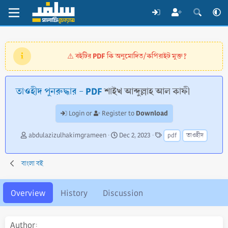
বইটির PDF কি অনুমোদিত/কপিরাইট মুক্ত?
⚠️
তাওহীদ পুনরুদ্ধার - PDF
শাইখ আব্দুল্লাহ আল কাফী
Download
Login or
Register to
A
C
T
abdulazizulhakimgrameen
Dec 2, 2023
pdf
তাওহীদ
u
r
a
t
e
g
h
a
s
বাংলা বই
o
t
r
i
o
Overview
History
Discussion
n
d
a
Author