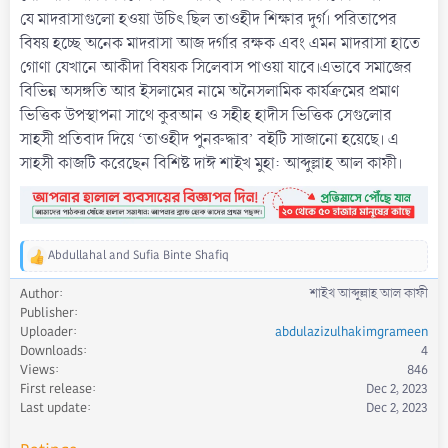
যে মাদরাসাগুলো হওয়া উচিৎ ছিল তাওহীদ শিক্ষার দুর্গ। পরিতাপের
বিষয় হচ্ছে অনেক মাদরাসা আজ দর্গার রক্ষক এবং এমন মাদরাসা হাতে
গোণা যেখানে আকীদা বিষয়ক সিলেবাস পাওয়া যাবে।এভাবে সমাজের
বিভিন্ন অসঙ্গতি আর ইসলামের নামে অনৈসলামিক কার্যক্রমের প্রমাণ
ভিত্তিক উপস্থাপনা সাথে কুরআন ও সহীহ হাদীস ভিত্তিক সেগুলোর
সাহসী প্রতিবাদ দিয়ে ‘তাওহীদ পুনরুদ্ধার’ বইটি সাজানো হয়েছে। এ
সাহসী কাজটি করেছেন বিশিষ্ট দাঈ শাইখ মুহা: আব্দুল্লাহ আল কাফী।
Abdullahal
and
Sufia Binte Shafiq
R
e
Author
শাইখ আব্দুল্লাহ আল কাফী
a
Publisher
c
Uploader
abdulazizulhakimgrameen
t
Downloads
4
i
Views
846
o
First release
Dec 2, 2023
n
s
Last update
Dec 2, 2023
: