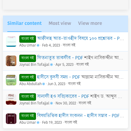
Similar content
Most view
View more
আক্বীদাহ আত-তাওহীদ বিষয়ে ১০০ প্রশ্নোত্তর - PDF
শা
বাংলা বই
Abu Umar
Feb 4, 2023
বাংলা বই
ফিতনাতুত তাকফীর - PDF
শাইখ নাসিরুদ্দীন আলবানী রাহিমাহুল্লাহ
বাংলা বই
Joynal Bin Tofajjal
Apr 5, 2023
বাংলা বই
হাদীসে কুদসী সমগ্র - PDF
আল্লামা নাসিরুদ্দীন আলবানী (রাহি.)
বাংলা বই
Abu Abdullah
Jun 3, 2023
বাংলা বই
সালাফী হও সত্যিকারের - PDF
শাইখ ড. আব্দুস সালাম ইবনে সালেম আস-সুহাইমী
বাংলা বই
Joynal Bin Tofajjal
Nov 30, 2022
বাংলা বই
বিষয়ভিত্তিক হাদীস সংকলন - হাদীস সম্ভার - PDF
শাইখ 
বাংলা বই
Abu Umar
Feb 19, 2023
বাংলা বই