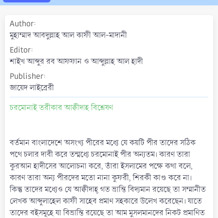
a
t
Author
e
মুহাম্মাদ আবদুল্লাহ আল কাফী আল-মাদানী
Editor
শাইখ আব্দুর রব আফফান ও আব্দুল্লাহ আল হাদী
Publisher
জায়েদ লাইব্রেরী
চরমোনাই তরীকার আক্বীদাহ বিশ্লেষণ
বর্তমান বাংলাদেশে অসংখ্য পীরের মধ্যে যে কয়টি পীর তাদের সঠিক
পথে চলার দাবী করে তন্মধ্যে চরমোনাই পীর অন্যতম। কারণ তারা
কুরআন হাদীসের আলোচনা করে, তাঁরা ইসলামের পক্ষে কথা বলে,
কারণ তারা অন্য পীরদের মতো নানা কুফরী, শিরকী কাণ্ড করে না।
কিন্তু তাদের মধ্যেও যে আক্বীদাহ্ গত ভ্রান্তি বিদ্যমান রয়েছে তা সম্মানীত
লেখক আব্দুলাহেল কাফী সাহেব প্রমাণ সহকারে উলেখ করেছেন। যাতে
তাদের বইসমূহে যা বিভ্রান্তি রয়েছে তা আম মুসলমানদের নিকট প্রমাণিত