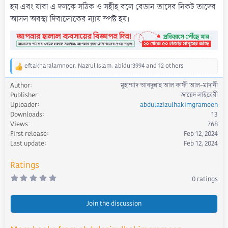
হয় এবং যারা এ দলকে সঠিক ও সহীহ বলে বেড়ান তাদের নিকট তাদের
আসল অবস্থা দিবালোকের ন্যায় স্পষ্ট হয়।
eftakharalamnoor
,
Nazrul Islam
,
abidur3994
and 12 others
R
e
Author
মুহাম্মাদ আবদুল্লাহ আল কাফী আল-মাদানী
a
Publisher
জায়েদ লাইব্রেরী
c
Uploader
abdulazizulhakimgrameen
t
Downloads
13
i
Views
768
o
First release
Feb 12, 2024
n
s
Last update
Feb 12, 2024
:
Ratings
0
0 ratings
.
0
0
s
Join the discussion
t
a
r