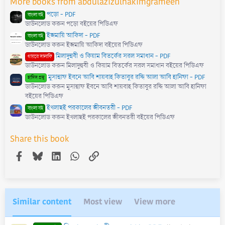
More books from abdulazizulhakimgrameen
(
s
পড়ো - PDF
)
বাংলা বই
ডাউনলোড করুন পড়ো বইয়ের পিডিএফ
ইজমায়ি আকিদা - PDF
বাংলা বই
ডাউনলোড করুন ইজমায়ি আকিদা বইয়ের পিডিএফ
মিলাদুন্নবী ও কিয়াম বিতর্কের সরল সমাধান - PDF
গায়রে সালাফি
ডাউনলোড করুন মিলাদুন্নবী ও কিয়াম বিতর্কের সরল সমাধান বইয়ের পিডিএফ
মুসান্নাফ ইবনে আবি শায়বাহ কিতাবুর রদ্দি আলা আবি হানিফা - PDF
হাদিস গ্রন্থ
ডাউনলোড করুন মুসান্নাফ ইবনে আবি শায়বাহ কিতাবুর রদ্দি আলা আবি হানিফা
বইয়ের পিডিএফ
ইখলাছই পরকালের জীবনতরী - PDF
বাংলা বই
ডাউনলোড করুন ইখলাছই পরকালের জীবনতরী বইয়ের পিডিএফ
Share this book
Facebook
Bluesky
LinkedIn
WhatsApp
Link
Similar content
Most view
View more