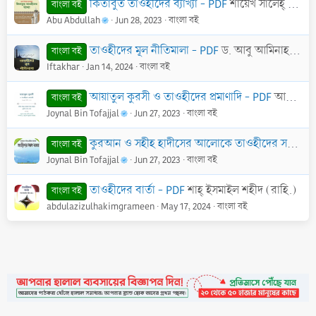
কিতাবুত তাওহীদের ব্যাখ্যা - PDF
শায়েখ সালেহ্ বিন আব্দুল আযীয আলে শায়েখ
বাংলা বই
Abu Abdullah
Jun 28, 2023
বাংলা বই
তাওহীদের মূল নীতিমালা - PDF
ড. আবু আমিনাহ বিলাল ফিলিপ্স
বাংলা বই
Iftakhar
Jan 14, 2024
বাংলা বই
আয়াতুল কুরসী ও তাওহীদের প্রমাণাদি - PDF
আব্দুর রাযযাক ইবন আব্দুল মুহসিন আল-বদর
বাংলা বই
Joynal Bin Tofajjal
Jun 27, 2023
বাংলা বই
কুরআন ও সহীহ হাদীসের আলোকে তাওহীদের সরল ব্যাখ্যা - PDF
বাংলা বই
Joynal Bin Tofajjal
Jun 27, 2023
বাংলা বই
তাওহীদের বার্তা - PDF
শাহ্ ইসমাইল শহীদ (রাহি.)
বাংলা বই
abdulazizulhakimgrameen
May 17, 2024
বাংলা বই