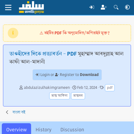
বইটির PDF কি অনুমোদিত/কপিরাইট মুক্ত?
⚠️
তাওহীদের দিকে প্রত্যাবর্তন - PDF
মুহাম্মাদ আবদুল্লাহ আল
কাফী আল-মাদানী
Download
Login or
Register to
A
C
T
abdulazizulhakimgrameen
Feb 12, 2024
pdf
u
r
a
ভ্রান্ত আকিদা
ভ্রান্তদল
t
e
g
h
a
s
o
t
বাংলা বই
r
i
o
n
Overview
History
Discussion
d