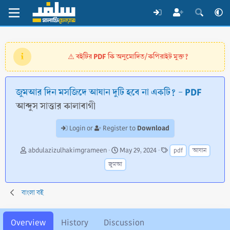
বইটির PDF কি অনুমোদিত/কপিরাইট মুক্ত?
⚠️
জুমআর দিন মসজিদে আযান দুটি হবে না একটি? - PDF
আব্দুস সাত্তার কালাবাগী
Download
Login or
Register to
A
C
T
abdulazizulhakimgrameen
May 29, 2024
pdf
আযান
u
r
a
জুমআ
t
e
g
h
a
s
o
t
বাংলা বই
r
i
o
n
Overview
History
Discussion
d