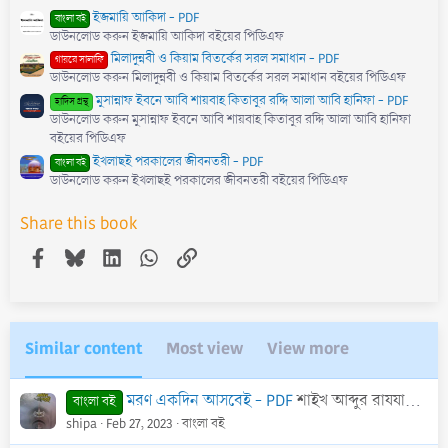
ইজমায়ি আকিদা - PDF
বাংলা বই
ডাউনলোড করুন ইজমায়ি আকিদা বইয়ের পিডিএফ
মিলাদুন্নবী ও কিয়াম বিতর্কের সরল সমাধান - PDF
গায়রে সালাফি
ডাউনলোড করুন মিলাদুন্নবী ও কিয়াম বিতর্কের সরল সমাধান বইয়ের পিডিএফ
মুসান্নাফ ইবনে আবি শায়বাহ কিতাবুর রদ্দি আলা আবি হানিফা - PDF
হাদিস গ্রন্থ
ডাউনলোড করুন মুসান্নাফ ইবনে আবি শায়বাহ কিতাবুর রদ্দি আলা আবি হানিফা
বইয়ের পিডিএফ
ইখলাছই পরকালের জীবনতরী - PDF
বাংলা বই
ডাউনলোড করুন ইখলাছই পরকালের জীবনতরী বইয়ের পিডিএফ
Share this book
Facebook
Bluesky
LinkedIn
WhatsApp
Link
Similar content
Most view
View more
মরণ একদিন আসবেই - PDF
শাইখ আব্দুর রাযযাক বিন ইউসুফ
বাংলা বই
shipa
Feb 27, 2023
বাংলা বই