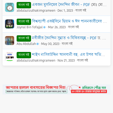
একজন মুসলিমের দৈনন্দিন জীবন - PDF
মোঃ মোশফিকুর রহমান
বাংলা বই
abdulazizulhakimgrameen
Dec 1, 2023
বাংলা বই
বিশ্বব্যাপী একইদিনে ছিয়াম ও ঈদ পালনকারীদের ভ্রান্তিবিলাস
বাংলা বই
Joynal Bin Tofajjal
Mar 26, 2023
বাংলা বই
নবীজীর দৈনন্দিন সুন্নাত ও যিকিরসমূহ - PDF
ড. আব্দুল্লাহ ইবনে হামূদ আল ফুরাইহ
বাংলা বই
Abu Abdullah
May 30, 2023
বাংলা বই
শাইখ নাসিরউদ্দিন আলবানী রহ. এর উপর অভিযোগের জবাব - PDF
বাংলা বই
abdulazizulhakimgrameen
Nov 21, 2023
বাংলা বই