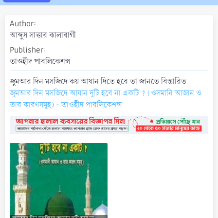
a
t
Author
e
আব্দুস সাত্তার কালাবাগী
Publisher
তাওহীদ পাবলিকেশন্স
জুমআর দিন মসজিদে কয় আযান দিতে হবে তা জানতে বিস্তারিত
জুমআর দিন মসজিদে আযান দুটি হবে না একটি ? (ওসমানি আজান ও
তার কারণসমূহ) - তাওহীদ পাবলিকেশন্স