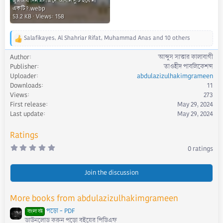
জুমআর দিন মসজিদে আযান দুটি হবে না
একটি?.webp
53.2 KB · Views: 158
Salafikayes
,
Al Shahriar Rifat
,
Muhammad Anas
and 10 others
R
e
Author
আব্দুস সাত্তার কালাবাগী
a
Publisher
তাওহীদ পাবলিকেশন্স
c
Uploader
abdulazizulhakimgrameen
t
Downloads
11
i
Views
273
o
First release
May 29, 2024
n
s
Last update
May 29, 2024
:
Ratings
0
0 ratings
.
0
0
s
Join the discussion
t
a
r
More books from abdulazizulhakimgrameen
(
s
পড়ো - PDF
)
বাংলা বই
ডাউনলোড করুন পড়ো বইয়ের পিডিএফ