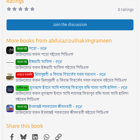
Ratings
0
0 ratings
.
0
0
s
Join the discussion
t
a
r
More books from abdulazizulhakimgrameen
(
s
পড়ো - PDF
)
বাংলা বই
ডাউনলোড করুন পড়ো বইয়ের পিডিএফ
ইজমায়ি আকিদা - PDF
বাংলা বই
ডাউনলোড করুন ইজমায়ি আকিদা বইয়ের পিডিএফ
মিলাদুন্নবী ও কিয়াম বিতর্কের সরল সমাধান - PDF
গায়রে সালাফি
ডাউনলোড করুন মিলাদুন্নবী ও কিয়াম বিতর্কের সরল সমাধান বইয়ের পিডিএফ
মুসান্নাফ ইবনে আবি শায়বাহ কিতাবুর রদ্দি আলা আবি হানিফা - PDF
হাদিস গ্রন্থ
ডাউনলোড করুন মুসান্নাফ ইবনে আবি শায়বাহ কিতাবুর রদ্দি আলা আবি হানিফা
বইয়ের পিডিএফ
ইখলাছই পরকালের জীবনতরী - PDF
বাংলা বই
ডাউনলোড করুন ইখলাছই পরকালের জীবনতরী বইয়ের পিডিএফ
Share this book
Facebook
Bluesky
LinkedIn
WhatsApp
Link