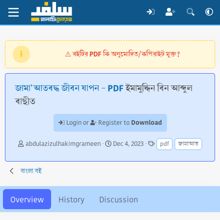
বইটির PDF কি অনুমোদিত/কপিরাইট মুক্ত?
⚠️
জামা'আতবদ্ধ জীবন যাপন - PDF
ইমামুদ্দিন বিন আব্দুল
বাছীত
Download
Login or
Register to
A
C
T
abdulazizulhakimgrameen
Dec 4, 2023
pdf
জামাআত
u
r
a
t
e
g
h
a
s
বাংলা বই
o
t
r
i
o
Overview
History
Discussion
n
d