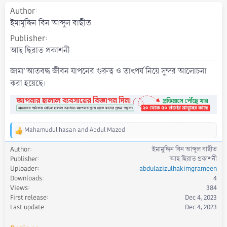
a
Author
t
ইমামুদ্দিন বিন আব্দুল বাছীত
e
Publisher
আছ ছিরাত প্রকাশনী
জামা'আতবদ্ধ জীবন যাপনের গুরুত্ব ও তাৎপর্য নিয়ে সুন্দর আলোচনা
করা হয়েছে।
Mahamudul hasan
and
Abdul Mazed
R
e
Author
ইমামুদ্দিন বিন আব্দুল বাছীত
a
Publisher
আছ ছিরাত প্রকাশনী
c
Uploader
abdulazizulhakimgrameen
t
Downloads
4
i
Views
384
o
First release
Dec 4, 2023
n
s
Last update
Dec 4, 2023
: