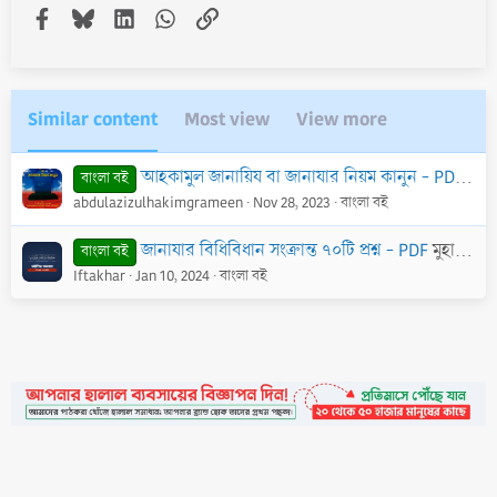
Facebook
Bluesky
LinkedIn
WhatsApp
Link
Similar content
Most view
View more
আহকামুল জানায়িয বা জানাযার নিয়ম কানুন - PDF
শাই
বাংলা বই
abdulazizulhakimgrameen
Nov 28, 2023
বাংলা বই
জানাযার বিধিবিধান সংক্রান্ত ৭০টি প্রশ্ন - PDF
মুহাম্মাদ ইবন সালেহ আল-উসাইমীন
বাংলা বই
Iftakhar
Jan 10, 2024
বাংলা বই