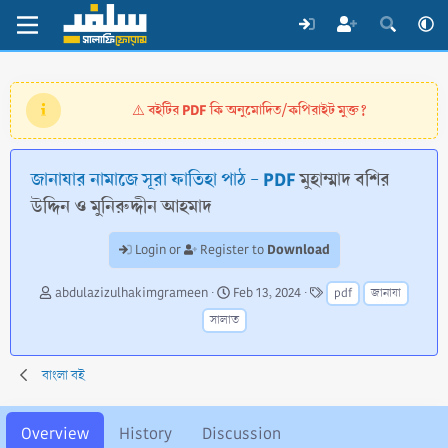
বইটির PDF কি অনুমোদিত/কপিরাইট মুক্ত?
⚠️
জানাযার নামাজে সূরা ফাতিহা পাঠ - PDF
মুহাম্মাদ বশির
উদ্দিন ও মুনিরুদ্দীন আহমাদ
Download
Login or
Register to
A
C
T
abdulazizulhakimgrameen
Feb 13, 2024
pdf
জানাযা
u
r
a
সালাত
t
e
g
h
a
s
o
t
বাংলা বই
r
i
o
n
Overview
History
Discussion
d