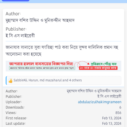
a
t
Author
e
মুহাম্মাদ বশির উদ্দিন ও মুনিরুদ্দীন আহমাদ
Publisher
ই সি এস লাইব্রেরী
জানাযার সালাতে সূরা ফাতিহা পাঠ করা নিয়ে সুন্দর দালিলিক প্রমাণ সহ
আলোচনা করা হয়েছে
SabbirAli
,
Harun
,
md mazaharul
and 4 others
R
e
Author
মুহাম্মাদ বশির উদ্দিন ও মুনিরুদ্দীন আহমাদ
a
Publisher
ই সি এস লাইব্রেরী
c
Uploader
abdulazizulhakimgrameen
t
Downloads
6
i
Views
856
o
First release
Feb 13, 2024
n
s
Last update
Feb 13, 2024