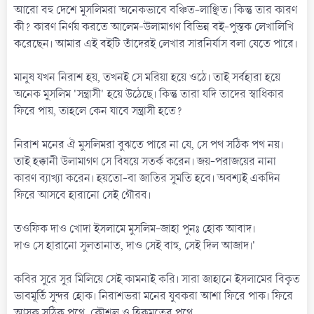
আরো বহু দেশে মুসলিমরা অনেকভাবে বঞ্চিত-লাঞ্ছিত। কিন্তু তার কারণ
কী? কারণ নির্ণয় করতে আলেম-উলামাগণ বিভিন্ন বই-পুস্তক লেখালিখি
করেছেন। আমার এই বইটি তাঁদেরই লেখার সারনির্যাস বলা যেতে পারে।
মানুষ যখন নিরাশ হয়, তখনই সে মরিয়া হয়ে ওঠে। তাই সর্বহারা হয়ে
অনেক মুসলিম 'সন্ত্রাসী' হয়ে উঠেছে। কিন্তু তারা যদি তাদের স্বাধিকার
ফিরে পায়, তাহলে কেন যাবে সন্ত্রাসী হতে?
নিরাশ মনের ঐ মুসলিমরা বুঝতে পারে না যে, সে পথ সঠিক পথ নয়।
তাই হক্কানী উলামাগণ সে বিষয়ে সতর্ক করেন। জয়-পরাজয়ের নানা
কারণ ব্যাখ্যা করেন। হয়তো-বা জাতির সুমতি হবে। অবশ্যই একদিন
ফিরে আসবে হারানো সেই গৌরব।
তওফিক দাও খোদা ইসলামে মুসলিম-জাহা পুনঃ হোক আবাদ।
দাও সে হারানো সুলতানাত, দাও সেই বাহু, সেই দিল আজাদ।'
কবির সুরে সুর মিলিয়ে সেই কামনাই করি। সারা জাহানে ইসলামের বিকৃত
ভাবমূর্তি সুন্দর হোক। নিরাশভরা মনের যুবকরা আশা ফিরে পাক। ফিরে
আসুক সঠিক পথে, কৌশল ও হিকমতের পথে