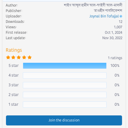
e
Author
শাইখ আব্দুল হামীদ আল-ফাইযী আল-মাদানী
a
Publisher
তাওহীদ পাবলিকেশন্স
c
Uploader
Joynal Bin Tofajjal
t
Downloads
12
i
Views
1,007
o
First release
Oct 1, 2024
n
s
Last update
Nov 30, 2022
:
Ratings
5
1 ratings
.
0
5 star
100%
0
s
4 star
0%
t
a
r
3 star
0%
(
s
)
2 star
0%
1 star
0%
Join the discussion