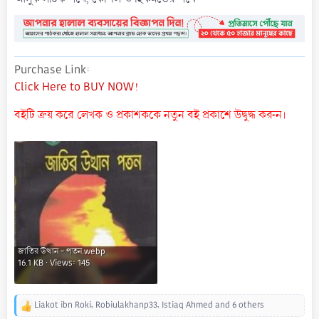
Purchase Link
Click Here to BUY NOW!
বইটি ক্রয় করে লেখক ও প্রকাশককে নতুন বই প্রকাশে উদ্বুদ্ধ করুন।
জাতির উত্থান - পতন.webp
16.1 KB · Views: 145
Liakot ibn Roki
,
Robiulakhanp33
,
Istiaq Ahmed
and 6 others
R