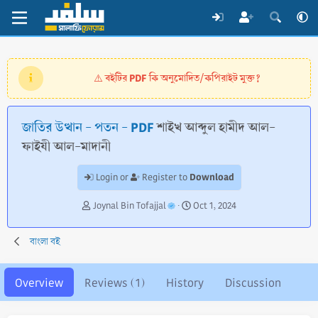
বইটির PDF কি অনুমোদিত/কপিরাইট মুক্ত?
⚠️
জাতির উত্থান - পতন - PDF
শাইখ আব্দুল হামীদ আল-
ফাইযী আল-মাদানী
Download
Login or
Register to
A
C
Joynal Bin Tofajjal
Oct 1, 2024
u
r
t
e
বাংলা বই
h
a
o
t
r
i
Overview
Reviews (1)
History
Discussion
o
n
d