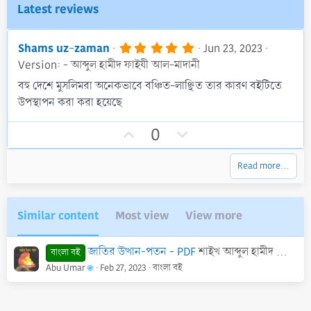
Latest reviews
5
Shams uz-zaman
Jun 23, 2023
.
Version: - আব্দুল হামীদ ফাইযী আল-মাদানী
0
0
বহু দেশে মুসলিমরা অনেকভাবে বঞ্চিত-লাঞ্ছিত তার কারণ বইটিতে
s
উপস্থাপন করা করা হয়েছে
t
a
r
U
D
0
(
p
o
s
)
v
w
Read more…
o
n
t
v
e
o
Similar content
Most view
View more
t
e
জাতির উত্থান-পতন - PDF
শাইখ আব্দুল হামীদ আল-ফাইযী আল-মাদানী।
বাংলা বই
Abu Umar
Feb 27, 2023
বাংলা বই