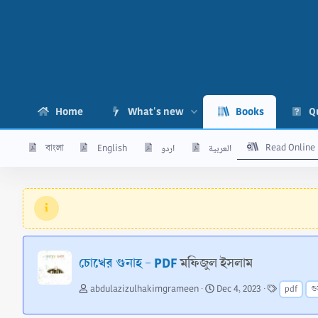
Home
What's new
Books
Q
Read Online
বাংলা
English
اردو
العربية
চোখের গুনাহ - PDF
মফিজুল ইসলাম
A
C
T
abdulazizulhakimgrameen
Dec 4, 2023
pdf
গু
u
r
a
t
e
g