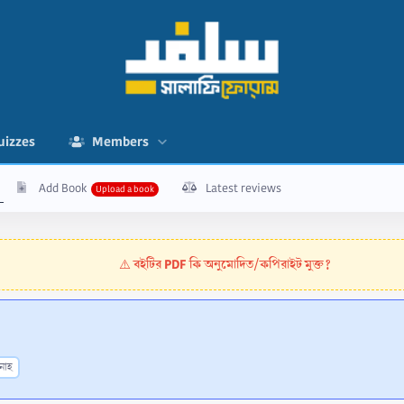
uizzes
Members
Add Book
Latest reviews
বইটির PDF কি অনুমোদিত/কপিরাইট মুক্ত?
⚠️
নাহ