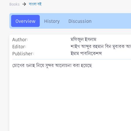
h
a
s
Books
বাংলা বই
o
t
r
i
o
Overview
History
Discussion
n
d
a
Author
মফিজুল ইসলাম
t
Editor
শাইখ আব্দুর রহমান বিন মুবারক আ
e
Publisher
ইমাম পাবলিকেশন্স
চোখের গুনাহ নিয়ে সুন্দর আলোচনা করা হয়েছে