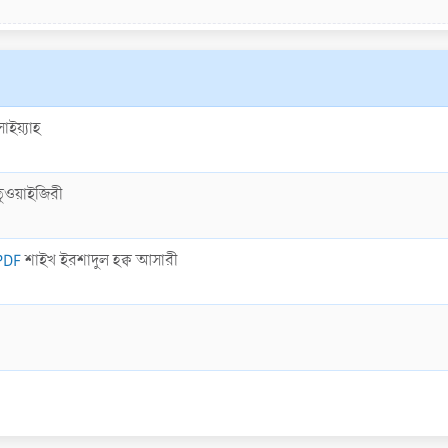
াইয়্যাহ
তুওয়াইজিরী
 PDF
শাইখ ইরশাদুল হক্ব আসারী