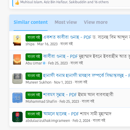
Muhisul Islam
,
Aziz Bin Hafizur
,
Sakibuddin
and 16 others
R
e
a
c
Similar content
Most view
View more
t
i
o
একশত কাবীরা গুনাহ - PDF
ড. সালেহ বিম আব্দুল স
বাংলা বই
n
shipa
Mar 16, 2023
বাংলা বই
s
:
কাবীরা গুনাহ - PDF
মুহাম্মাদ ইবনে ইবরাহীম আত 
বাংলা বই
Abu Umar
Feb 25, 2023
বাংলা বই
হানাফী বনাম হানাফী মাযহাব সম্পর্কে সিদ্ধান্তসমূহ -
বাংলা বই
Muneer Sukhon
Nov 1, 2023
বাংলা বই
শারহুস সুন্নাহ - PDF
ইমাম আল বারবাহারী
বাংলা বই
Mohammad Shafin
Feb 25, 2023
বাংলা বই
আমলে ছালেহ - PDF
শায়খ সামী মুহাম্মাদ
বাংলা বই
abdulazizulhakimgrameen
Feb 2, 2024
বাংলা বই