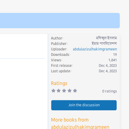
Author
মফিজুল ইসলাম
Publisher
ইমাম পাবলিকেশন্স
Uploader
abdulazizulhakimgrameen
Downloads
19
Views
1,841
First release
Dec 4, 2023
Last update
Dec 4, 2023
Ratings
0
0 ratings
.
0
0
Join the discussion
s
t
a
r
More books from
(
s
abdulazizulhakimgrameen
)