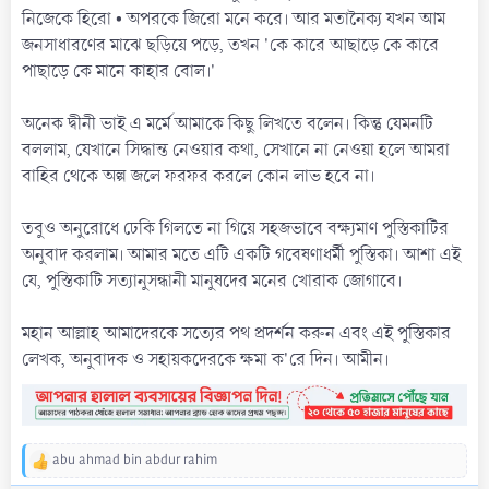
নিজেকে হিরো • অপরকে জিরো মনে করে। আর মতানৈক্য যখন আম
জনসাধারণের মাঝে ছড়িয়ে পড়ে, তখন 'কে কারে আছাড়ে কে কারে
পাছাড়ে কে মানে কাহার বোল।'
অনেক দ্বীনী ভাই এ মর্মে আমাকে কিছু লিখতে বলেন। কিন্তু যেমনটি
বললাম, যেখানে সিদ্ধান্ত নেওয়ার কথা, সেখানে না নেওয়া হলে আমরা
বাহির থেকে অল্প জলে ফরফর করলে কোন লাভ হবে না।
তবুও অনুরোধে ঢেকি গিলতে না গিয়ে সহজভাবে বক্ষ্যমাণ পুস্তিকাটির
অনুবাদ করলাম। আমার মতে এটি একটি গবেষণাধর্মী পুস্তিকা। আশা এই
যে, পুস্তিকাটি সত্যানুসন্ধানী মানুষদের মনের খোরাক জোগাবে।
মহান আল্লাহ আমাদেরকে সত্যের পথ প্রদর্শন করুন এবং এই পুস্তিকার
লেখক, অনুবাদক ও সহায়কদেরকে ক্ষমা ক'রে দিন। আমীন।
abu ahmad bin abdur rahim
R
e