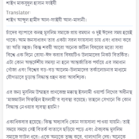
t
শাইখ মাকসূদুল হাসান ফাইযী
e
Translator
শাইখ আব্দুল হামীদ আল-ফাইযী আল-মাদানী।
চাঁদের ব্যাপারে কলহ মুসলিম সমাজে প্রায় রমযান ও দুই ঈদের সময় হয়েই
থাকে। আম জনসাধারণ তার একটা সরল ফায়সালা চায় এবং ধারণা করে
তা অতি সহজ। কিন্তু শরয়ী আরো অনেক জটিল বিষয়ের মতো সারা
বিশ্বে এক দিনে রোযা-ঈদ করার বিষয়টিও উলামাদের নিকট বিতর্কিত।
এটা কোন অন্তর্দেশীয় সমস্যা না হলে আন্তর্জাতিক পর্যায়ে এর সমাধান
খোঁজা এবং বিশ্বের বড়-বড় আলেম-উলামাদের তর্কালোচনার মাধ্যমে
যৌথভাবে চূড়ান্ত সিদ্ধান্ত গ্রহণ করা আবশ্যিক।
এর জন্য মুসলিম উম্মাহর প্রাণকেন্দ্র মক্কাস্থ ইসলামী ওয়ার্ল্ড লিগের অধীনস্থ
'মাজমাউল ফিক্বহিল ইসলামী'র ব্যবস্থা রয়েছে। তাহলে সেখানে কি কোন
সিদ্ধান্ত নেওয়ার ব্যবস্থা হয়নি?
একাধিকবার হয়েছে। কিন্তু অদ্যাবধি কোন ফায়সালা পাওয়া যায়নি। তাই
সময়ে সময়ে সেই বিতর্ক বাতাসে ছড়িয়ে পড়ে এবং ঐক্যবদ্ধ মুসলিম
সমাজে ফাটল ধরে। একে অন্যকে তুচ্ছ করে, গালাগালি দেয়। অনেকে