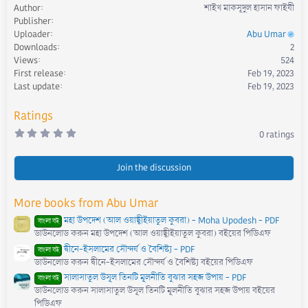
Author
শাইখ মাকসূদুল হাসান ফাইযী
a
Publisher
c
Uploader
Abu Umar
t
Downloads
2
i
Views
524
o
First release
Feb 19, 2023
n
s
Last update
Feb 19, 2023
:
Ratings
0
0 ratings
.
0
0
s
Join the discussion
t
a
r
More books from Abu Umar
(
s
মহা উপদেশ (আল ওয়াছ্বীইয়াতুল কুবরা) - Moha Upodesh - PDF
)
বাংলা বই
ডাউনলোড করুন মহা উপদেশ (আল ওয়াছ্বীইয়াতুল কুবরা) বইয়ের পিডিএফ
দ্বীনে-ইসলামের সৌন্দর্য ও বৈশিষ্ট্য - PDF
বাংলা বই
ডাউনলোড করুন দ্বীনে-ইসলামের সৌন্দর্য ও বৈশিষ্ট্য বইয়ের পিডিএফ
সালাসাতুল উসূল তিনটি মূলনীতি বুঝার সহজ উপায় - PDF
বাংলা বই
ডাউনলোড করুন সালাসাতুল উসূল তিনটি মূলনীতি বুঝার সহজ উপায় বইয়ের
পিডিএফ