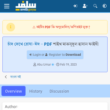
বইটির PDF কি অনুমোদিত/কপিরাইট মুক্ত?
⚠️
চাঁদ দেখে রোযা-ঈদ - PDF
শাইখ মাকসূদুল হাসান ফাইযী
Download
Login or
Register to
A
C
Abu Umar
Feb 19, 2023
u
r
t
e
বাংলা বই
h
a
o
t
r
i
Overview
History
Discussion
o
n
d
Author
a