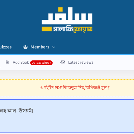
uizzes
Members
Add Book
Latest reviews
বইটির PDF কি অনুমোদিত/কপিরাইট মুক্ত?
⚠️
ালেহ আল-উসয়মী