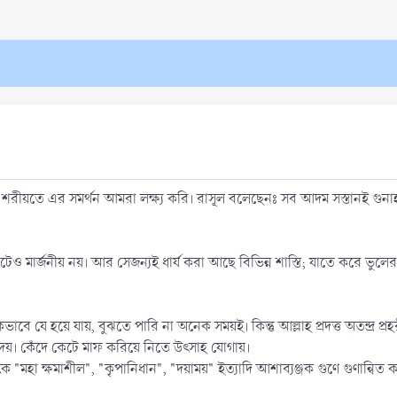
েও শরীয়তে এর সমর্থন আমরা লক্ষ্য করি। রাসূল বলেছেনঃ সব আদম সস্তানই গু
টেও মার্জনীয় নয়। আর সেজন্যই ধার্য করা আছে বিভিন্ন শাস্তি; যাতে করে ভ
 যে হয়ে যায়, বুঝতে পারি না অনেক সময়ই। কিন্তু আল্লাহ প্রদত্ত অতন্দ্র প্
 দেয়। কেঁদে কেটে মাফ করিয়ে নিতে উৎসাহ যোগায়।
হা ক্ষমাশীল", "কৃপানিধান", "দয়াময়" ইত্যাদি আশাব্যঞ্জক গুণে গুণান্বি