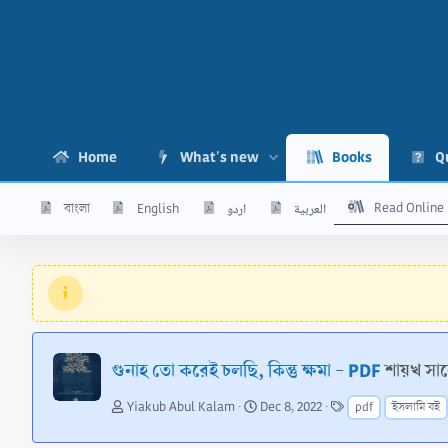
Home
What's new
Books
Q
Read Online
বাংলা
English
اردو
العربية
গুনাহ তো করেই চলছি, কিন্তু ক্ষমা - PDF
শায়খ স
A
C
T
Yiakub Abul Kalam
Dec 8, 2022
pdf
ইসলামি বই
u
r
a
t
e
g