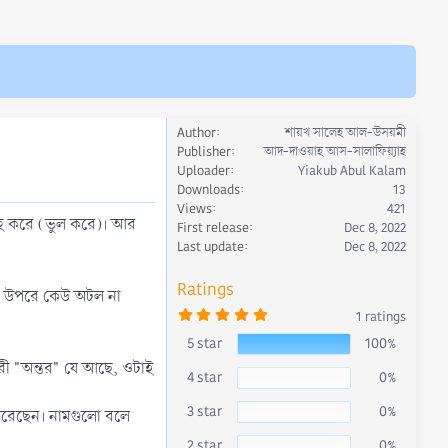
Author
শায়খ সালেহ আল-উসয়মী
Publisher
আদ-দাওয়াহ আস-সালাফিয়্যাহ
Uploader
Yiakub Abul Kalam
Downloads
13
Views
421
নাহ করে (ভুল করে)। আর
First release
Dec 8, 2022
Last update
Dec 8, 2022
Ratings
ুলের উপরে কেউ অটল না
5
1 ratings
.
0
5 star
100%
0
s
রহরী "অন্তর" যে আছে, ওটাই
4 star
0%
t
a
r
3 star
0%
ত করেছেন। নামগুলো বলে
(
s
)
2 star
0%