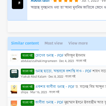
Abdul latif
Jul 1, 2023
Ve
n
.
s
আল্লাহ সুবহানাহু ওয়া তা'আলা মুসলিম জাতিকে জেগে
0
0
:
s
t
a
r
(
s
)
Similar content
Most view
View more
চোখের গুনাহ - PDF
মফিজুল ইসলাম
বাংলা বই
abdulazizulhakimgrameen
Dec 4, 2023
বাংলা বই
গুনাহ ছাড়ো, অন্তরকে প্রশান্তি দাও - PDF
শায়খ সা
বাংলা বই
Yiakub Abul Kalam
Dec 8, 2022
বাংলা বই
একশত কাবীরা গুনাহ - PDF
ড. সালেহ বিম আব্দুল স
বাংলা বই
shipa
Mar 16, 2023
বাংলা বই
কাবীরা গুনাহ - PDF
মুহাম্মাদ ইবনে ইবরাহীম আত 
বাংলা বই