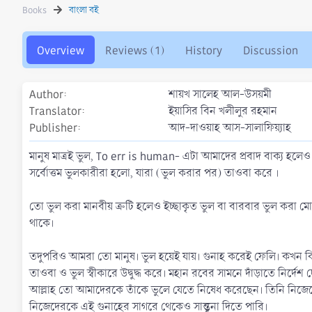
h
a
s
Books
বাংলা বই
o
t
r
i
o
Overview
Reviews (1)
History
Discussion
n
d
a
Author
শায়খ সালেহ আল-উসয়মী
t
Translator
ইয়াসির বিন খলীলুর রহমান
e
Publisher
আদ-দাওয়াহ আস-সালাফিয়্যাহ
মানুষ মাত্রই ভুল, To err is human- এটা আমাদের প্রবাদ বাক্য হল
সর্বোত্তম ভুলকারীরা হলো, যারা (ভুল করার পর) তাওবা করে ।
তো ভুল করা মানবীয় ত্রুটি হলেও ইচ্ছাকৃত ভুল বা বারবার ভুল করা মো
থাকে।
তদুপরিও আমরা তো মানুষ। ভুল হয়েই যায়। গুনাহ করেই ফেলি। কখন কিভাবে
তাওবা ও ভুল স্বীকারে উদ্বুদ্ধ করে। মহান রবের সামনে দাঁড়াতে নির্দেশ
আল্লাহ তো আমাদেরকে তাঁকে ভুলে যেতে নিষেধ করেছেন। তিনি নিজেকে "ম
নিজেদেরকে এই গুনাহের সাগরে থেকেও সান্ত্বনা দিতে পারি।