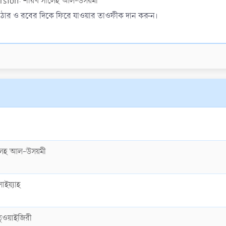
rsion: শায়খ সালেহ আল-উসয়মী
 ওঠার ও রবের দিকে ফিরে যাওয়ার তাওফীক দান করুন।
লেহ আল-উসয়মী
াইয়্যাহ
তুওয়াইজিরী