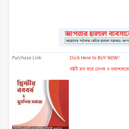
Purchase Link
Click Here to BUY NOW!
বইটি ক্রয় করে লেখক ও প্রকাশককে ন
খ্রিস্টীয়-নববর্ষ-ও-মুসলিম-সমাজ.webp