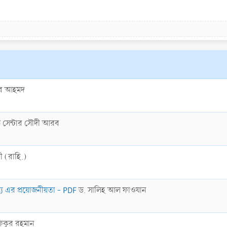
জির আহমদ
 সেন্টার সৌদী আরব
ী (রাহি.)
্য এর প্রয়োজনীয়তা - PDF
ড. সালিহ আল ফাওযান
িকুর রহমান