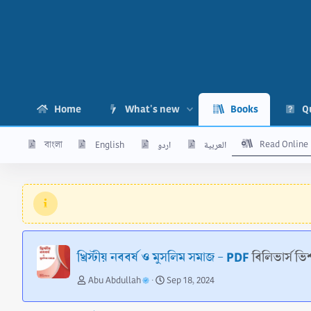
Home
What's new
Books
Q
Read Online
বাংলা
English
اردو
العربية
খ্রিস্টীয় নববর্ষ ও মুসলিম সমাজ - PDF
বিলিভার্স ভি
A
C
Abu Abdullah
Sep 18, 2024
u
r
t
e