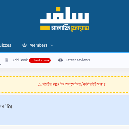
uizzes
Members
Add Book
Latest reviews
বইটির PDF কি অনুমোদিত/কপিরাইট মুক্ত?
⚠️
শন টিম