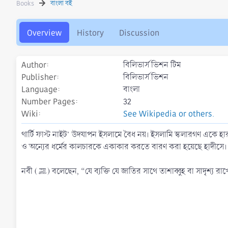
Books
বাংলা বই
h
a
o
t
r
i
Overview
History
Discussion
o
n
d
Author
বিলিভার্স ভিশন টিম
a
t
Publisher
বিলিভার্স ভিশন
e
Language
বাংলা
Number Pages
32
Wiki
See Wikipedia or others.
থার্টি ফাস্ট নাইট’ উদযাপন ইসলামে বৈধ নয়। ইসলামি স্কলারগণ একে হা
ও অন্যের ধর্মের কালচারকে একাকার করতে বারণ করা হয়েছে হাদীসে।
নবী (ﷺ) বলেছেন, “যে ব্যক্তি যে জাতির সাথে তাশাব্বুহ বা সাদৃশ্য