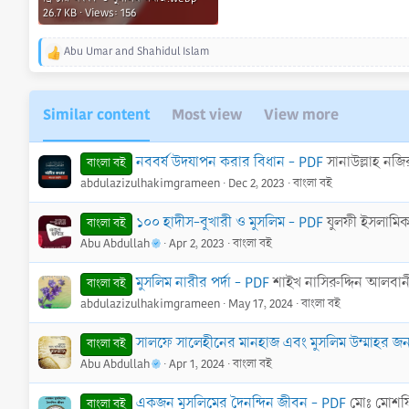
26.7 KB · Views: 156
Abu Umar
and
Shahidul Islam
R
e
a
c
Similar content
Most view
View more
t
i
o
নববর্ষ উদযাপন করার বিধান - PDF
সানাউল্লাহ ন
বাংলা বই
n
abdulazizulhakimgrameen
Dec 2, 2023
বাংলা বই
s
:
১০০ হাদীস-বুখারী ও মুসলিম - PDF
যুলফী ইসলামিক
বাংলা বই
Abu Abdullah
Apr 2, 2023
বাংলা বই
মুসলিম নারীর পর্দা - PDF
শাইখ নাসিরুদ্দিন আলবান
বাংলা বই
abdulazizulhakimgrameen
May 17, 2024
বাংলা বই
সালফে সালেহীনের মানহাজ এবং মুসলিম উম্মাহর জন
বাংলা বই
Abu Abdullah
Apr 1, 2024
বাংলা বই
একজন মুসলিমের দৈনন্দিন জীবন - PDF
মোঃ মোশফ
বাংলা বই