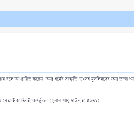
রাম বলে আখ্যায়িত করেন। অন্য ধর্মের সংস্কৃতি-উৎসব মুসলিমদের জন্য উদযাপন 
 রাখে সে সেই জাতিরই অন্তর্ভুক্ত।”(সুনান আবু দাউদ, হা.৪০৩১)