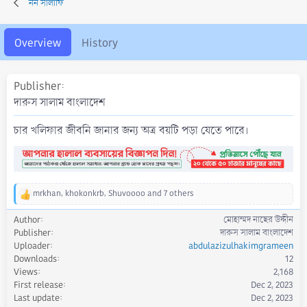
নন সালাফি
r
i
o
n
Overview
History
d
a
t
Publisher
e
দারুস সালাম বাংলাদেশ
চার খলিফার জীবনি জানার জন্য অত্র বয়টি পড়া যেতে পারে।
mrkhan
,
khokonkrb
,
Shuvoooo
and 7 others
R
e
Author
মোহাম্মদ নাছের উদ্দীন
a
Publisher
দারুস সালাম বাংলাদেশ
c
Uploader
abdulazizulhakimgrameen
t
Downloads
12
i
Views
2,168
o
First release
Dec 2, 2023
n
s
Last update
Dec 2, 2023