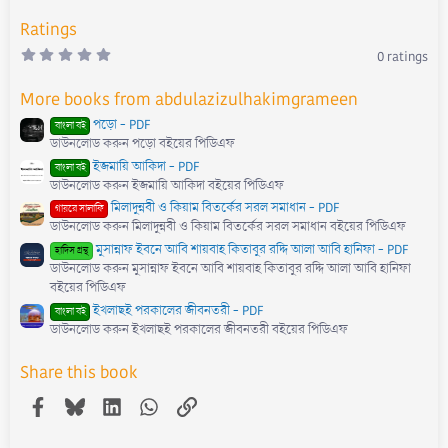
:
Ratings
0
0 ratings
.
0
0
More books from abdulazizulhakimgrameen
s
t
পড়ো - PDF
বাংলা বই
a
ডাউনলোড করুন পড়ো বইয়ের পিডিএফ
r
(
ইজমায়ি আকিদা - PDF
বাংলা বই
s
)
ডাউনলোড করুন ইজমায়ি আকিদা বইয়ের পিডিএফ
মিলাদুন্নবী ও কিয়াম বিতর্কের সরল সমাধান - PDF
গায়রে সালাফি
ডাউনলোড করুন মিলাদুন্নবী ও কিয়াম বিতর্কের সরল সমাধান বইয়ের পিডিএফ
মুসান্নাফ ইবনে আবি শায়বাহ কিতাবুর রদ্দি আলা আবি হানিফা - PDF
হাদিস গ্রন্থ
ডাউনলোড করুন মুসান্নাফ ইবনে আবি শায়বাহ কিতাবুর রদ্দি আলা আবি হানিফা
বইয়ের পিডিএফ
ইখলাছই পরকালের জীবনতরী - PDF
বাংলা বই
ডাউনলোড করুন ইখলাছই পরকালের জীবনতরী বইয়ের পিডিএফ
Share this book
Facebook
Bluesky
LinkedIn
WhatsApp
Link