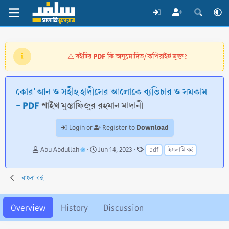
বইটির PDF কি অনুমোদিত/কপিরাইট মুক্ত?
⚠️
কোর'আন ও সহীহ হাদীসের আলোকে ব্যভিচার ও সমকাম
- PDF
শাইখ মুস্তাফিজুর রহমান মাদানী
Download
Login or
Register to
A
C
T
Abu Abdullah
Jun 14, 2023
pdf
ইসলামি বই
u
r
a
t
e
g
h
a
s
বাংলা বই
o
t
r
i
o
Overview
History
Discussion
n
d