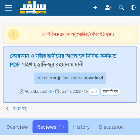
বইটির PDF কি অনুমোদিত/কপিরাইট মুক্ত?
⚠️
কোরআন ও সহীহ হাদীসের আলোকে নিষিদ্ধ কর্মকান্ড -
PDF
শাইখ মুস্তাফিজুর রহমান মাদানী
Download
Login or
Register to
A
C
T
Abu Abdullah
Jun 14, 2023
pdf
ইসলামি বই
u
r
a
t
e
g
h
a
s
বাংলা বই
o
t
r
i
o
Overview
Reviews (1)
History
Discussion
n
d