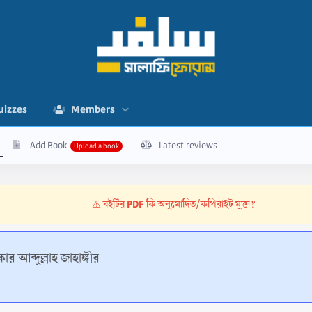
uizzes
Members
Add Book
Latest reviews
বইটির PDF কি অনুমোদিত/কপিরাইট মুক্ত?
⚠️
ার আব্দুল্লাহ জাহাঙ্গীর