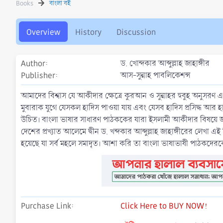
Books
বাংলা বই
h
a
o
t
r
i
Overview
History
Discussion
o
n
d
Author
ড. খোন্দকার আব্দুল্লাহ জাহাঙ্গীর
a
t
Publisher
আস-সুন্নাহ পাবলিকেশন্স
e
আমাদের বিশ্বাস যে আকীদার ক্ষেত্রে কুরআন ও সুন্নাহর হুবুহ অনুসরণ এ
মুবারাক যুগে যেসকল হাদিস পাওয়া যায় এবং যেসব হাদিস প্রসিদ্ধ আর হাদ
উচিত। বাংলা ভাষার সাধারণ পাঠককের যারা ইসলামী আকীদার বিষয়ে জান
দেশের প্রখ্যাত আলেমে দ্বীন ড. খন্দকার আব্দুল্লাহ জাহাঙ্গীরের ল
হয়েছে যা সর্ব মহলে সমাদৃত। আশা করি তা বাংলা ভাষাভাষী পাঠকদেরকে
Purchase Link
Click Here to BUY NOW!