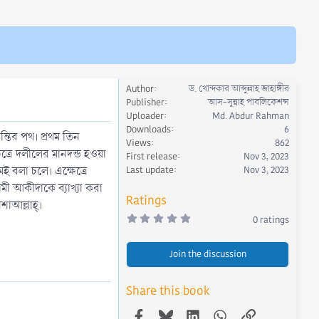
Author
ড. খোন্দকার আব্দুল্লাহ জাহাঙ্গীর
Publisher
আস-সুন্নাহ পাবলিকেশন্স
Uploader
Md. Abdur Rahman
Downloads
6
ন্তির পথ। প্রথম তিন
Views
862
ত্রে দলীলের মানদন্ড হওয়া
First release
Nov 3, 2023
 বলা চলে। এক্ষেত্রে
Last update
Nov 3, 2023
মী আকীদাকে ব্যাখ্যা করা
Ratings
াআল্লাহ্‌।
0
0 ratings
.
0
0
Join the discussion
s
t
a
r
Share this book
(
s
)
Facebook
Bluesky
LinkedIn
WhatsApp
Link