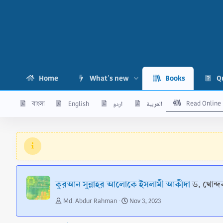
Home
What's new
Books
Q
Read Online
বাংলা
English
اردو
العربية
কুরআন সুন্নাহর আলোকে ইসলামী আকীদা
ড. খোন্দক
A
C
Md. Abdur Rahman
Nov 3, 2023
u
r
t
e