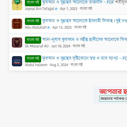
কুরআন ও সুন্নাহর আলোকে তাক্বলীদ - PDF
শরীফুল
বাংলা বই
Joynal Bin Tofajjal
Apr 1, 2023
বাংলা বই
কুরআন ও সুন্নাহর আলোকে ইসলামী ফিকাহ (দুই খণ্
বাংলা বই
Abu Abdullah
Apr 13, 2023
বাংলা বই
আল-লুবাব কুরআন ও সহীহ হাদীসের আলোকে ফিকহ (
বাংলা বই
Sk Mosaraf Ali
Jan 18, 2024
বাংলা বই
কুরআন ও সুন্নাহর দৃষ্টিকোণে স্বপ্ন ও তার ব্যাখ্যা - P
বাংলা বই
Abdul haleem
Aug 3, 2024
বাংলা বই
•
Contact
•
FAQs
•
Medals
•
Facebook
•
Terms
•
Privacy