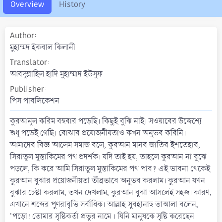
o
Overview
History
n
d
a
Author
t
মুহাম্মদ ইকবাল কিলানী
e
Translator
আবদুল্লাহিল হাদি মুহাম্মাদ ইউসুফ
Publisher
পিস পাবলিকেশন
কুরআনুল করিম বহুবার পড়েছি। কিছুই বুঝি নাই। সওয়াবের উদ্দেশ্যে
শুধু পড়েই গেছি। বােঝার প্রয়ােজনীয়তাও কখন অনুভব করিনি।
আমাদের বিজ্ঞ আলেম সমাজ বলে, কুরআন মানব জাতির ইশতেহার,
সিরাতুল মুস্তাকিমের পথ প্রদর্শক। যদি তাই হয়, তাহলে কুরআন না বুঝে
পড়লে, কি করে আমি সিরাতুল মুস্তাকিমের পথ পাব? এই ভাবনা থেকেই
কুরআন বুঝার প্রয়ােজনীয়তা তীব্রভাবে অনুভব করলাম। কুরআন যখন
বুঝার চেষ্টা করলাম, তখন দেখলাম, কুরআন বুঝা আসলেই সহজ। কারণ,
এখানে শব্দের পুণরাবৃত্তি সর্বাধিক। আল্লাহ সুবহানাহু তাআলা বলেন,
'পড়াে! তােমার সৃষ্টিকর্তা প্রভুর নামে । যিনি মানুষকে সৃষ্টি করেছেন