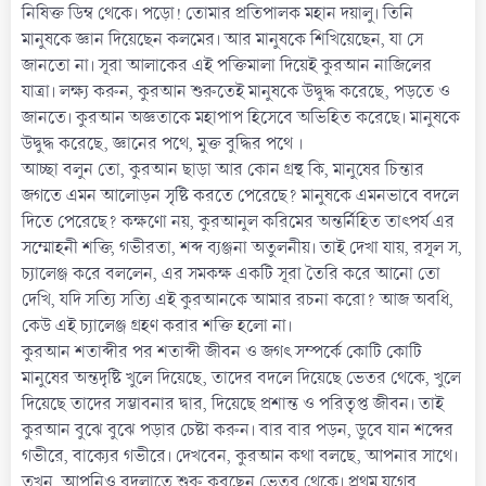
নিষিক্ত ডিম্ব থেকে। পড়াে! তােমার প্রতিপালক মহান দয়ালু। তিনি
মানুষকে জ্ঞান দিয়েছেন কলমের। আর মানুষকে শিখিয়েছেন, যা সে
জানতাে না। সূরা আলাকের এই পক্তিমালা দিয়েই কুরআন নাজিলের
যাত্রা। লক্ষ্য করুন, কুরআন শুরুতেই মানুষকে উদ্বুদ্ধ করেছে, পড়তে ও
জানতে। কুরআন অজ্ঞতাকে মহাপাপ হিসেবে অভিহিত করেছে। মানুষকে
উদ্বুদ্ধ করেছে, জ্ঞানের পথে, মুক্ত বুদ্ধির পথে ।
আচ্ছা বলুন তাে, কুরআন ছাড়া আর কোন গ্রন্থ কি, মানুষের চিন্তার
জগতে এমন আলােড়ন সৃষ্টি করতে পেরেছে? মানুষকে এমনভাবে বদলে
দিতে পেরেছে? কক্ষণাে নয়, কুরআনুল করিমের অন্তর্নিহিত তাৎপর্য এর
সম্মােহনী শক্তি, গভীরতা, শব্দ ব্যঞ্জনা অতুলনীয়। তাই দেখা যায়, রসূল স,
চ্যালেঞ্জ করে বললেন, এর সমকক্ষ একটি সূরা তৈরি করে আনাে তাে
দেখি, যদি সত্যি সত্যি এই কুরআনকে আমার রচনা করাে? আজ অবধি,
কেউ এই চ্যালেঞ্জ গ্রহণ করার শক্তি হলাে না।
কুরআন শতাব্দীর পর শতাব্দী জীবন ও জগৎ সম্পর্কে কোটি কোটি
মানুষের অন্তদৃষ্টি খুলে দিয়েছে, তাদের বদলে দিয়েছে ভেতর থেকে, খুলে
দিয়েছে তাদের সম্ভাবনার দ্বার, দিয়েছে প্রশান্ত ও পরিতৃপ্ত জীবন। তাই
কুরআন বুঝে বুঝে পড়ার চেষ্টা করুন। বার বার পড়ন, ডুবে যান শব্দের
গভীরে, বাক্যের গভীরে। দেখবেন, কুরআন কথা বলছে, আপনার সাথে।
তখন, আপনিও বদলাতে শুরু করছেন ভেতর থেকে। প্রথম যুগের