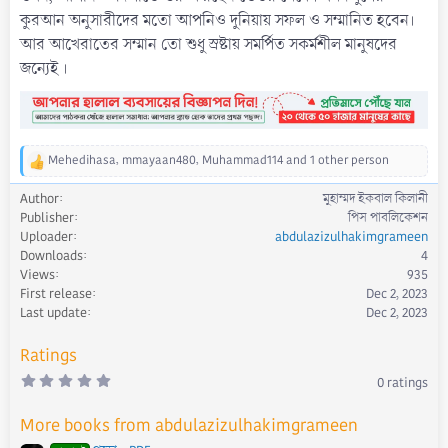
কুরআন অনুসারীদের মতাে আপনিও দুনিয়ায় সফল ও সম্মানিত হবেন।
আর আখেরাতের সম্মান তাে শুধু স্রষ্টায় সমর্পিত সকর্মশীল মানুষদের
জন্যেই ।
Mehedihasa
,
mmayaan480
,
Muhammad114
and 1 other person
R
e
Author
মুহাম্মদ ইকবাল কিলানী
a
Publisher
পিস পাবলিকেশন
c
Uploader
abdulazizulhakimgrameen
t
Downloads
4
i
Views
935
o
First release
Dec 2, 2023
n
s
Last update
Dec 2, 2023
:
Ratings
0
0 ratings
.
0
0
More books from abdulazizulhakimgrameen
s
t