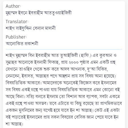
a
Author
t
মুহাম্মদ ইবনে ইবরাহীম আততুওয়াইজিরী
e
Translator
শাইখ সাইফুদ্দিন বেলাল মাদানী
Publisher
আলোকিত প্রকাশনী
শাইখ মুহাম্মদ বিন ইবরাহীম আত তুআইজিরী (হাফি.) এর কুরআন ও
সুন্নাহর আলোকে ইসলামী ফিকাহ, প্রায় ২০০০ পৃষ্ঠার এমন একটি গ্রন্থ
যেখানে তাওহিদ থেকে শুরু করে আদব আখলাক, দু‘আ যিকির,
লেনদেন, ইবাদত, আল্লাহর পথে আহ্বান প্রায় সব বিষয় আনা হয়েছে।
বিষয়ভিত্তিক আকারে। আমাদেরকে অনেকেই জিজ্ঞেস করে ইসলামের
সব বিষয় একই গ্রন্থে পাওয়া যায় বিষয়ভিত্তিক আকারে এমন কোনো বই
আছে কিনা। সত্যি বলতে ইসলাম তো বিশাল আর ব্যাপক, সবটা একত্রে
একই গ্রন্থে পাওয়া অসম্ভব। তবে এটাতে যা কিছু রয়েছে তা প্রাথমিকভাবে
একজন মুসলিমের জন্য যথেষ্ট হয়ে যাবে ইন শা আল্লাহ। কেউ এই একটা
বই পড়াতেই ইসলামের প্রায় সকল বিষয়ের বেসিক জ্ঞান পেয়ে যাবে ইন
শা আল্লাহ।