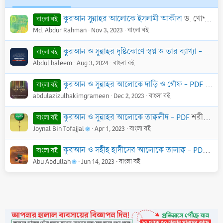
t
e
কুরআন সুন্নাহর আলোকে ইসলামী আকীদা
ড. খোন্দকার আব্দুল্লাহ জাহাঙ্গীর
বাংলা বই
Md. Abdur Rahman
Nov 3, 2023
বাংলা বই
কুরআন ও সুন্নাহর দৃষ্টিকোণে স্বপ্ন ও তার ব্যাখ্যা - PDF
আ
বাংলা বই
Abdul haleem
Aug 3, 2024
বাংলা বই
কুরআন ও সুন্নাহর আলোকে দাড়ি ও গোঁফ - PDF
মুহাম্
বাংলা বই
abdulazizulhakimgrameen
Dec 2, 2023
বাংলা বই
কুরআন ও সুন্নাহর আলোকে তাক্বলীদ - PDF
শরীফুল ইসলাম মাদানী
বাংলা বই
Joynal Bin Tofajjal
Apr 1, 2023
বাংলা বই
কুরআন ও সহীহ হাদীসের আলোকে তালাক্ব - PDF
মুহা
বাংলা বই
Abu Abdullah
Jun 14, 2023
বাংলা বই