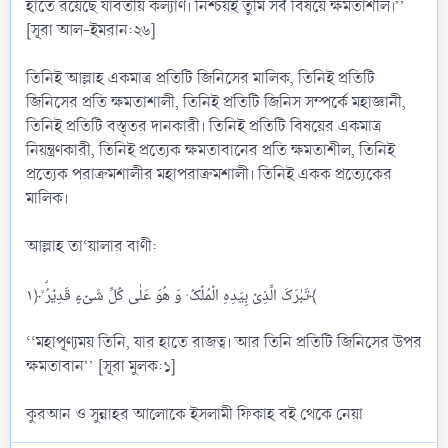
হাতে রয়েছে যাবতীয় কল্যাণ। নিশ্চয়ই তুমি সর্ব বিষয়ে ক্ষমতাশীল।’’
[সূরা আল-ইমরান:২৬]
তিনিই আল্লাহ একমাত্র প্রতিটি জিনিসের মালিক, তিনিই প্রতিটি
জিনিসের প্রতি ক্ষমতাশালী, তিনিই প্রতিটি জিনিস সম্পর্কে মহাজ্ঞানী,
তিনিই প্রতিটি বস্ত্তর দানকারী। তিনিই প্রতিটি বিষয়ের একমাত্র
নিয়ন্ত্রণকারী, তিনিই প্রত্যেক ক্ষমতাবানের প্রতি ক্ষমতাশীল, তিনিই
প্রত্যেক পরাক্রমশালীর মহাপরাক্রমশালী। তিনিই একক প্রত্যেকের
মালিক।
আল্লাহ তা‘য়ালার বাণী:
تَبٰرَکَ الَّذِیۡ بِیَدِهِ الۡمُلۡکُ ۫ وَ هُوَ عَلٰی کُلِّ شَیۡءٍ قَدِیۡرُۨ ۙ﴿۱﴾
‘‘মহাপূণ্যময় তিনি, যার হাতে রাজত্ব। আর তিনি প্রতিটি জিনিসের উপর
ক্ষমতাবান’’ [সূরা মুলক:১]
কুরআন ও সুন্নাহর আলোকে ইসলামী ফিকাহ বই থেকে নেয়া