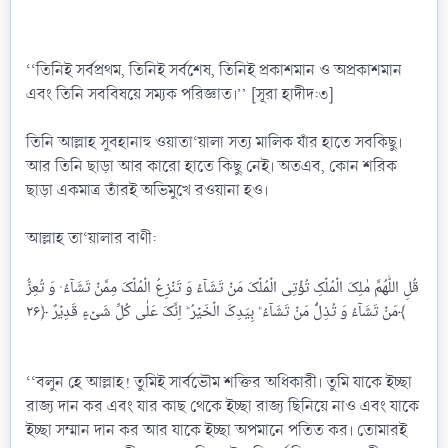
‘‘তিনিই সর্বপ্রথম, তিনিই সর্বশেষ, তিনিই প্রকাশমান ও অপ্রকাশমান
এবং তিনি সববিষয়ে সম্যক পরিজ্ঞাত।’’ [সূরা হাদীদ:৩]
তিনি আল্লাহ সুবহানাহু ওয়াতা‘য়ালা সত্য মালিক যাঁর হাতে সবকিছু।
আর তিনি ছাড়া আর কারো হাতে কিছু নেই। অতএব, কোন শরিক
ছাড়া একমাত্র তাঁরই অভিমুখে রওয়ানা হও।
আল্লাহ তা‘য়ালার বাণী:
قُلِ اللّٰهُمَّ مٰلِکَ الۡمُلۡکِ تُؤۡتِی الۡمُلۡکَ مَنۡ تَشَآءُ وَ تَنۡزِعُ الۡمُلۡکَ مِمَّنۡ تَشَآءُ ۫ وَ تُعِزُّ
مَنۡ تَشَآءُ وَ تُذِلُّ مَنۡ تَشَآءُ ؕ بِیَدِکَ الۡخَیۡرُ ؕ اِنَّکَ عَلٰی کُلِّ شَیۡءٍ قَدِیۡرٌ ﴿۲۶﴾
‘‘বলুন হে আল্লাহ! তুমিই সার্বভৌম শক্তির অধিকারী। তুমি যাকে ইচ্ছা
রাজ্য দান কর এবং যার কাছ থেকে ইচ্ছা রাজ্য ছিনিয়ে নাও এবং যাকে
ইচ্ছা সম্মান দান কর আর যাকে ইচ্ছা অপমানে পতিত কর। তোমারই