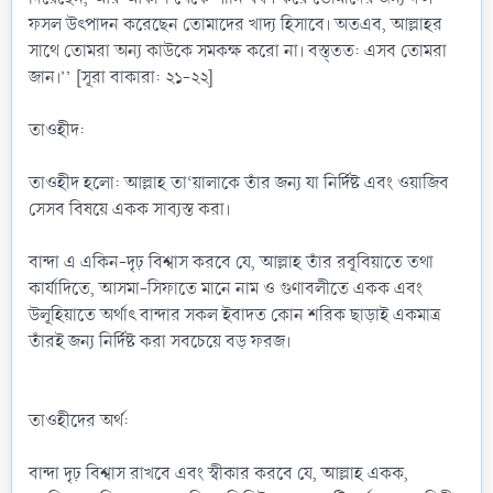
ফসল উৎপাদন করেছেন তোমাদের খাদ্য হিসাবে। অতএব, আল্লাহর
সাথে তোমরা অন্য কাউকে সমকক্ষ করো না। বস্ত্তত: এসব তোমরা
জান।’’ [সূরা বাকারা: ২১-২২]
তাওহীদ:
তাওহীদ হলো: আল্লাহ তা‘য়ালাকে তাঁর জন্য যা নির্দিষ্ট এবং ওয়াজিব
সেসব বিষয়ে একক সাব্যস্ত করা।
বান্দা এ একিন-দৃঢ় বিশ্বাস করবে যে, আল্লাহ তাঁর রবূবিয়াতে তথা
কার্যাদিতে, আসমা-সিফাতে মানে নাম ও গুণাবলীতে একক এবং
উলূহিয়াতে অর্থাৎ বান্দার সকল ইবাদত কোন শরিক ছাড়াই একমাত্র
তাঁরই জন্য নির্দিষ্ট করা সবচেয়ে বড় ফরজ।
তাওহীদের অর্থ:
বান্দা দৃঢ় বিশ্বাস রাখবে এবং স্বীকার করবে যে, আল্লাহ একক,