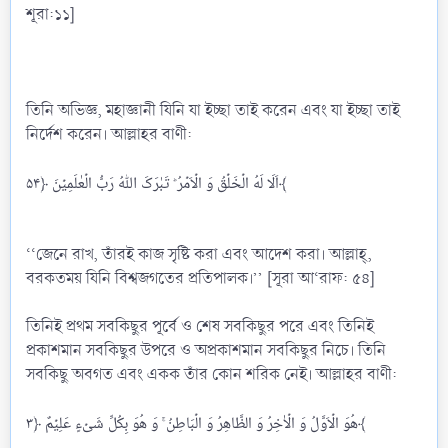
শূরা:১১]
তিনি অভিজ্ঞ, মহাজ্ঞানী যিনি যা ইচ্ছা তাই করেন এবং যা ইচ্ছা তাই
নির্দেশ করেন। আল্লাহর বাণী:
اَلَا لَهُ الۡخَلۡقُ وَ الۡاَمۡرُ ؕ تَبٰرَکَ اللّٰهُ رَبُّ الۡعٰلَمِیۡنَ ﴿۵۴﴾
‘‘জেনে রাখ, তাঁরই কাজ সৃষ্টি করা এবং আদেশ করা। আল্লাহ্,
বরকতময় যিনি বিশ্বজগতের প্রতিপালক।’’ [সূরা আ‘রাফ: ৫৪]
তিনিই প্রথম সবকিছুর পূর্বে ও শেষ সবকিছুর পরে এবং তিনিই
প্রকাশমান সবকিছুর উপরে ও অপ্রকাশমান সবকিছুর নিচে। তিনি
সবকিছু অবগত এবং একক তাঁর কোন শরিক নেই। আল্লাহর বাণী:
هُوَ الۡاَوَّلُ وَ الۡاٰخِرُ وَ الظَّاهِرُ وَ الۡبَاطِنُ ۚ وَ هُوَ بِکُلِّ شَیۡءٍ عَلِیۡمٌ ﴿۳﴾