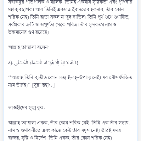
সবকিছুর প্রতিপালক ও মালিক। তিনিই একমাত্র সৃষ্টিকর্তা এবং পৃথিবীর
মহাব্যবস্থাপক। আর তিনিই একমাত্র ইবাদতের হকদার, তাঁর কোন
শরিক নেই। তিনি ছাড়া সকল মা‘বূদ বাতিল। তিনি পূর্ণ গুণে গুণান্বিত,
সর্বপ্রকার ত্রুটি ও অপূর্ণতা থেকে পবিত্র। তাঁর সুন্দরতম নাম ও
উচ্চমানের গুণ রয়েছে।
আল্লাহ তা‘য়ালা বলেন:
اَللّٰهُ لَاۤ اِلٰهَ اِلَّا هُوَ ؕ لَهُ الۡاَسۡمَآءُ الۡحُسۡنٰی ﴿۸﴾
‘‘আল্লাহ তিনি ব্যতীত কোন সত্য ইলাহ্-উপাস্য নেই। সব সৌন্দর্যমন্ডিত
নাম তাঁরই।’’ [সূরা ত্বহা:৮]
তাওহীদের সূক্ষ্ম বূঝ:
আল্লাহ তা‘য়ালা একক, তাঁর কোন শরিক নেই। তিনি এক তাঁর সত্ত্বায়,
নাম ও গুণাবলীতে এবং কাজে কেউ তাঁর সদৃশ নেই। তাঁরই সমস্ত
রাজত্ব, সৃষ্টি ও নির্দেশ। তিনি একক, তাঁর কোন শরিক নেই।