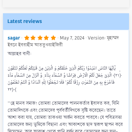
Latest reviews
5
sagar
May 7, 2024
Version: মুহাম্মদ
.
ইবনে ইবরাহীম আততুওয়াইজিরী
0
0
আল্লাহর বাণী:
s
t
a
یٰۤاَیُّهَا النَّاسُ اعۡبُدُوۡا رَبَّکُمُ الَّذِیۡ خَلَقَکُمۡ وَ الَّذِیۡنَ مِنۡ قَبۡلِکُمۡ لَعَلَّکُمۡ تَتَّقُوۡنَ
r
﴿ۙ۲۱﴾ الَّذِیۡ جَعَلَ لَکُمُ الۡاَرۡضَ فِرَاشًا وَّ السَّمَآءَ بِنَآءً ۪ وَّ اَنۡزَلَ مِنَ السَّمَآءِ مَآءً
(
s
فَاَخۡرَجَ بِهٖ مِنَ الثَّمَرٰتِ رِزۡقًا لَّکُمۡ ۚ فَلَا تَجۡعَلُوۡا لِلّٰهِ اَنۡدَادًا وَّ اَنۡتُمۡ تَعۡلَمُوۡنَ
)
﴿۲۲﴾
‘‘হে মানব সমাজ! তোমরা তোমাদের পালনকর্তার ইবাদত কর, যিনি
তোমাদিগকে এবং তোমাদের পূর্ববর্তীদিগকে সৃষ্টি করেছেন। তাতে
আশা করা যায়, তোমরা তাকওয়া অর্জন করতে পারবে। যে পবিত্রসত্তা
তোমাদের জন্য ভূমিকে বিছানা এবং আকাশকে ছাদ স্বরূপ স্থাপন করে
দিয়েছেন, আর আকাশ থেকে পানি বর্ষণ করে তোমাদের জন্য ফল-