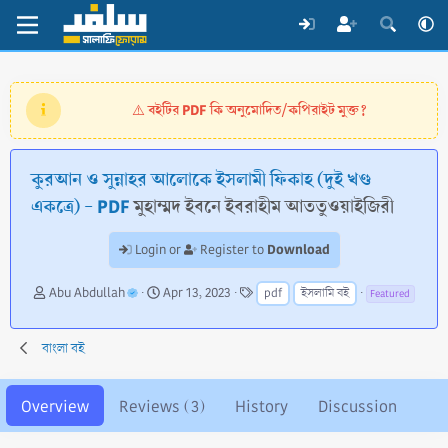
বইটির PDF কি অনুমোদিত/কপিরাইট মুক্ত?
⚠️
কুরআন ও সুন্নাহর আলোকে ইসলামী ফিকাহ (দুই খণ্ড
একত্রে) - PDF
মুহাম্মদ ইবনে ইবরাহীম আততুওয়াইজিরী
Download
Login or
Register to
A
C
T
Abu Abdullah
Apr 13, 2023
pdf
ইসলামি বই
Featured
u
r
a
t
e
g
h
a
s
বাংলা বই
o
t
r
i
o
Overview
Reviews (3)
History
Discussion
n
d