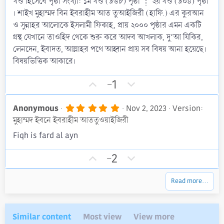
খণ্ড হিসেবে পৃষ্ঠা সংখ্যা: ১ম খণ্ড (৯৬৮) পৃষ্ঠা ┊ ২য় খণ্ড (৯০৪) পৃষ্ঠা
। শাইখ মুহাম্মদ বিন ইবরাহীম আত তুআইজিরী (হাফি.) এর কুরআন
ও সুন্নাহর আলোকে ইসলামী ফিকাহ, প্রায় ২০০০ পৃষ্ঠার এমন একটি
গ্রন্থ যেখানে তাওহিদ থেকে শুরু করে আদব আখলাক, দু‘আ যিকির,
লেনদেন, ইবাদত, আল্লাহর পথে আহ্বান প্রায় সব বিষয় আনা হয়েছে।
বিষয়ভিত্তিক আকারে।
U
D
-1
p
o
v
w
5
Anonymous
Nov 2, 2023
Version:
.
o
n
মুহাম্মদ ইবনে ইবরাহীম আততুওয়াইজিরী
0
t
v
0
Fiqh is fard al ayn
s
e
o
t
t
U
D
a
-2
r
e
p
o
(
v
w
s
Read more…
)
o
n
t
v
e
o
Similar content
Most view
View more