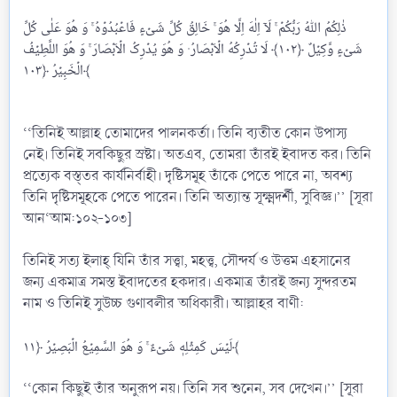
ذٰلِکُمُ اللّٰهُ رَبُّکُمۡ ۚ لَاۤ اِلٰهَ اِلَّا هُوَ ۚ خَالِقُ کُلِّ شَیۡءٍ فَاعۡبُدُوۡهُ ۚ وَ هُوَ عَلٰی کُلِّ
شَیۡءٍ وَّکِیۡلٌ ﴿۱۰۲﴾ لَا تُدۡرِکُهُ الۡاَبۡصَارُ ۫ وَ هُوَ یُدۡرِکُ الۡاَبۡصَارَ ۚ وَ هُوَ اللَّطِیۡفُ
الۡخَبِیۡرُ ﴿۱۰۳﴾
‘‘তিনিই আল্লাহ তোমাদের পালনকর্তা। তিনি ব্যতীত কোন উপাস্য
নেই। তিনিই সবকিছুর স্রষ্টা। অতএব, তোমরা তাঁরই ইবাদত কর। তিনি
প্রত্যেক বস্ত্তর কার্যনির্বাহী। দৃষ্টিসমূহ তাঁকে পেতে পারে না, অবশ্য
তিনি দৃষ্টিসমূহকে পেতে পারেন। তিনি অত্যান্ত সূক্ষ্মদর্শী, সুবিজ্ঞ।’’ [সূরা
আন‘আম:১০২-১০৩]
তিনিই সত্য ইলাহ্ যিনি তাঁর সত্ত্বা, মহত্ত্ব, সৌন্দর্য ও উত্তম এহসানের
জন্য একমাত্র সমস্ত ইবাদতের হকদার। একমাত্র তাঁরই জন্য সুন্দরতম
নাম ও তিনিই সুউচ্চ গুণাবলীর অধিকারী। আল্লাহর বাণী:
لَیۡسَ کَمِثۡلِهٖ شَیۡءٌ ۚ وَ هُوَ السَّمِیۡعُ الۡبَصِیۡرُ ﴿۱۱﴾
‘‘কোন কিছুই তাঁর অনুরূপ নয়। তিনি সব শুনেন, সব দেখেন।’’ [সূরা