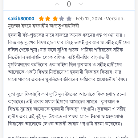
U
D
0
p
o
v
w
3
sakib80000
Feb 12, 2024
Version:
.
o
n
মুহাম্মদ ইবনে ইবরাহীম আততুওয়াইজিরী
0
t
v
0
ইসলামী বই-পুস্তকের নামে বাজারে অনেক ধরনের গ্রন্থ পাওয়া যায় ।
s
e
o
কিন্তু বড় দু:খের বিষয় হলাে যার সিংহ ভাগই কুরআন ও সহীহ হাদীসের
t
t
a
দলিল থেকে শূন্য। যার ফলে সুপ্রিয় পাঠক-পাঠিকা শরিয়তের সঠিক
r
e
নির্ভেজাল জ্ঞানার্জন থেকে বঞ্চিত। তাই দ্বীনপ্রিয় বাংলাভাষী
(
s
মুসলিমগণের বহুদিনের এক চাহিদা ছিল কুরআন ও সহীহ হাদীসের
)
আলােকে একটি বিশ্বস্ত নির্ভরযােগ্য ইসলামী ফিকাহর কিতাব। যার
মাঝে থাকবে একজন মুসলিমের জীবনের সর্বপ্রকার প্রয়ােজনীয় বিষয়।
যুগে যুগে ফিকাহবিদগণ দু’টি মূল উৎসের আলােকে ফিকাহশাস্ত্র রচনা
করেছেন। এই ধারার প্রয়াস হিসাবে আমাদের সামনে “কুরআন ও
বিশুদ্ধ সুন্নাহর আলােকে ইসলামী ফিকাহ্” গ্রন্থখানি। কুরআন ও সহীহ
হাদীস এবং এই দুই মূল উৎসতে না পওয়া গেলে ইজমা ও গ্রহণযােগ্য
কিয়াসের আলােকে লেখক আরবী ভাষায় গ্রন্থখানি রচনা করেছেন।