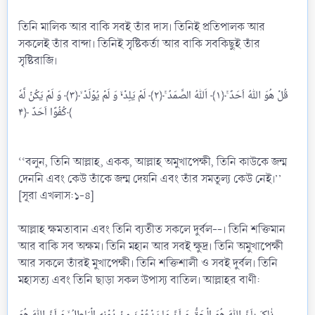
তিনি মালিক আর বাকি সবই তাঁর দাস। তিনিই প্রতিপালক আর
সকলেই তাঁর বান্দা। তিনিই সৃষ্টিকর্তা আর বাকি সবকিছুই তাঁর
সৃষ্টিরাজি।
قُلۡ هُوَ اللّٰهُ اَحَدٌ ۚ﴿۱﴾ اَللّٰهُ الصَّمَدُ ۚ﴿۲﴾ لَمۡ یَلِدۡ ۬ۙ وَ لَمۡ یُوۡلَدۡ ۙ﴿۳﴾ وَ لَمۡ یَکُنۡ لَّهٗ
کُفُوًا اَحَدٌ ﴿۴﴾
‘‘বলুন, তিনি আল্লাহ, একক, আল্লাহ অমুখাপেক্ষী, তিনি কাউকে জন্ম
দেননি এবং কেউ তাঁকে জন্ম দেয়নি এবং তাঁর সমতূল্য কেউ নেই।’’
[সূরা এখলাস:১-৪]
আল্লাহ ক্ষমতাবান এবং তিনি ব্যতীত সকলে দুর্বল--। তিনি শক্তিমান
আর বাকি সব অক্ষম। তিনি মহান আর সবই ক্ষুদ্র। তিনি অমুখাপেক্ষী
আর সকলে তাঁরই মুখাপেক্ষী। তিনি শক্তিশালী ও সবই দুর্বল। তিনি
মহাসত্য এবং তিনি ছাড়া সকল উপাস্য বাতিল। আল্লাহর বাণী:
ذٰلِکَ بِاَنَّ اللّٰهَ هُوَ الۡحَقُّ وَ اَنَّ مَا یَدۡعُوۡنَ مِنۡ دُوۡنِهِ الۡبَاطِلُ ۙ وَ اَنَّ اللّٰهَ هُوَ