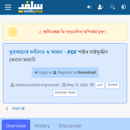
বইটির PDF কি অনুমোদিত/কপিরাইট মুক্ত?
⚠️
কুরআনের ফযীলত ও আমল - PDF
শাইখ সাইফুদ্দীন
বেলাল মাদানী
Download
Login or
Register to
A
C
T
abdulazizulhakimgrameen
May 13, 2024
pdf
কুরআন
u
r
a
ফাযায়েলে আমল
t
e
g
h
a
s
o
t
বাংলা বই
r
i
o
n
Overview
History
Discussion
d