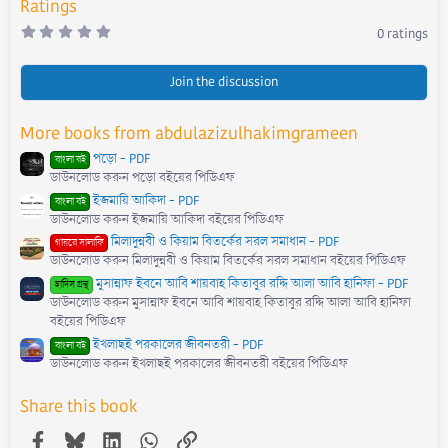
Ratings
0
0 ratings
.
0
0
s
Join the discussion
t
a
r
More books from abdulazizulhakimgrameen
(
s
পড়ো - PDF
)
বাংলা বই
ডাউনলোড করুন পড়ো বইয়ের পিডিএফ
ইজমায়ি আকিদা - PDF
বাংলা বই
ডাউনলোড করুন ইজমায়ি আকিদা বইয়ের পিডিএফ
মিলাদুন্নবী ও কিয়াম বিতর্কের সরল সমাধান - PDF
গায়রে সালাফি
ডাউনলোড করুন মিলাদুন্নবী ও কিয়াম বিতর্কের সরল সমাধান বইয়ের পিডিএফ
মুসান্নাফ ইবনে আবি শায়বাহ কিতাবুর রদ্দি আলা আবি হানিফা - PDF
হাদিস গ্রন্থ
ডাউনলোড করুন মুসান্নাফ ইবনে আবি শায়বাহ কিতাবুর রদ্দি আলা আবি হানিফা
বইয়ের পিডিএফ
ইখলাছই পরকালের জীবনতরী - PDF
বাংলা বই
ডাউনলোড করুন ইখলাছই পরকালের জীবনতরী বইয়ের পিডিএফ
Share this book
Facebook
Bluesky
LinkedIn
WhatsApp
Link