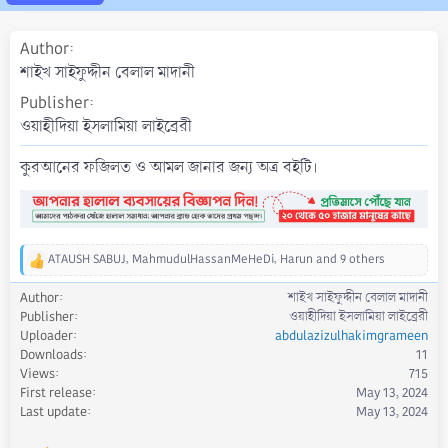
a
t
Author
e
শাইখ সাইফুদ্দীন বেলাল মাদানী
Publisher
ওয়াহীদিয়া ইসলামিয়া লাইব্রেরী
কুরআনের ফজিলত ও আমল জানার জন্য অত্র বইটি।
ATAUSH SABUJ
,
MahmudulHassanMeHeDi
,
Harun
and 9 others
R
e
Author
শাইখ সাইফুদ্দীন বেলাল মাদানী
a
Publisher
ওয়াহীদিয়া ইসলামিয়া লাইব্রেরী
c
Uploader
abdulazizulhakimgrameen
t
Downloads
11
i
Views
715
o
First release
May 13, 2024
n
s
Last update
May 13, 2024
: