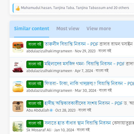
Mahamudul hasan
,
Tanjina Taba
,
Tanjina Tabassum
and 20 others
R
e
a
c
Similar content
Most view
View more
t
i
o
তাক্বলীদ বিভ্রান্তি নিরসন - PDF
ব্রাদার রাহুল হুসাইন
বাংলা বই
n
abdulazizulhakimgrameen
Nov 29, 2023
বাংলা বই
s
:
মহিলাদের মসজিদ গমন: বিভ্রান্তি নিরসন - PDF
ব্রা
বাংলা বই
abdulazizulhakimgrameen
Apr 7, 2024
বাংলা বই
ফিতরা- টাকা, নাকি খাদ্যদ্রব্য? বিভ্রান্তি নিরসন - PD
বাংলা বই
abdulazizulhakimgrameen
Mar 30, 2024
বাংলা বই
হাদীছ অস্বিকারকারীদের সংশয় নিরসন - PDF
ড. আহ
বাংলা বই
Abu Abdullah
Oct 28, 2023
বাংলা বই
সলাতে হাত বাঁধার স্থান বিভ্রান্তি নিরসন
কেফায়াতুল্ল
বাংলা বই
Sk Mosaraf Ali
Jan 10, 2024
বাংলা বই