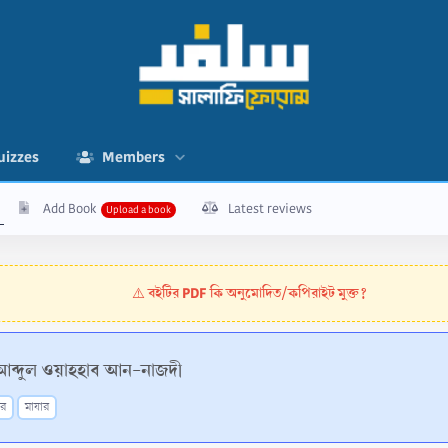
uizzes
Members
Add Book
Latest reviews
বইটির PDF কি অনুমোদিত/কপিরাইট মুক্ত?
⚠️
ন আব্দুল ওয়াহহাব আন-নাজদী
ীর
মাযার