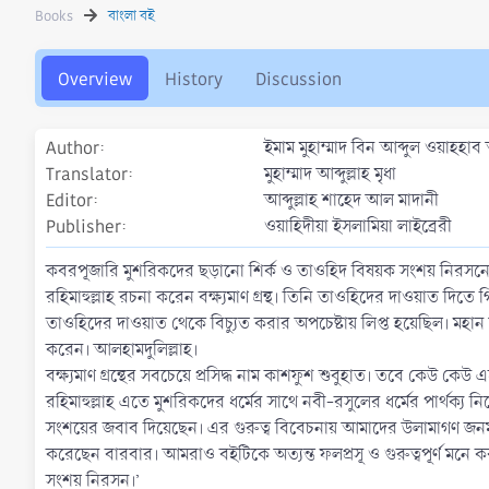
h
a
s
Books
বাংলা বই
o
t
r
i
o
Overview
History
Discussion
n
d
a
Author
ইমাম মুহাম্মাদ বিন আব্দুল ওয়াহহ
t
Translator
মুহাম্মাদ আব্দুল্লাহ মৃধা
e
Editor
আব্দুল্লাহ শাহেদ আল মাদানী
Publisher
ওয়াহিদীয়া ইসলামিয়া লাইব্রেরী
কবরপূজারি মুশরিকদের ছড়ানো শির্ক ও তাওহিদ বিষয়ক সংশয় নিরসনের ল
রহিমাহুল্লাহ রচনা করেন বক্ষ্যমাণ গ্রন্থ। তিনি তাওহিদের দাওয়াত দিতে 
তাওহিদের দাওয়াত থেকে বিচ্যুত করার অপচেষ্টায় লিপ্ত হয়েছিল। মহ
করেন। আলহামদুলিল্লাহ।
বক্ষ্যমাণ গ্রন্থের সবচেয়ে প্রসিদ্ধ নাম কাশফুশ শুবুহাত। তবে কেউ ক
রহিমাহুল্লাহ এতে মুশরিকদের ধর্মের সাথে নবী-রসুলের ধর্মের পার্থক্
সংশয়ের জবাব দিয়েছেন। এর গুরুত্ব বিবেচনায় আমাদের উলামাগণ জনমান
করেছেন বারবার। আমরাও বইটিকে অত্যন্ত ফলপ্রসূ ও গুরুত্বপূর্ণ মনে
সংশয় নিরসন।’