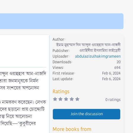
Author
ইমাম মুহাম্মাদ বিন আব্দুল ওয়াহহাব আন-নাজদী
Publisher
ওয়াহিদীয়া ইসলামিয়া লাইব্রেরী
Uploader
abdulazizulhakimgrameen
Downloads
20
Views
694
 আব্দুল ওয়াহহাব আন-নাজদি
First release
Feb 6, 2024
Last update
Feb 6, 2024
 তারা জনমানুষকে নির্মল
র সেসব সংশয়ের অপনোদন
Ratings
0
0 ratings
নামেও নামকরণ করেছেন। লেখক
.
0
দের ছড়ানো প্রায় চোদ্দোটি
0
Join the discussion
s
বস্তু নিয়ে আলোচনা
t
a
ম দিয়েছি—‘কুবুরীদের
r
More books from
(