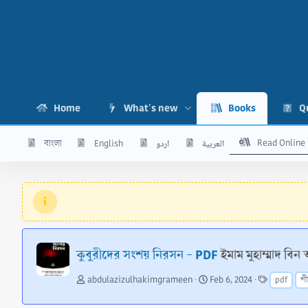
Home
What's new
Books
Q
Read Online
বাংলা
English
اردو
العربية
কুবুরীদের সংশয় নিরসন - PDF
ইমাম মুহাম্মাদ বি
A
C
T
abdulazizulhakimgrameen
Feb 6, 2024
pdf
প
u
r
a
t
e
g