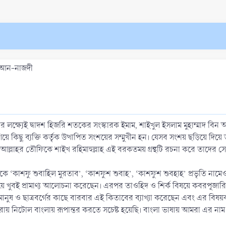
াব আন-নাজদী
ক্ষ্যেই দ্বাদশ হিজরি শতকের সংস্কারক ইমাম, শাইখুল ইসলাম মুহাম্মাদ বিন
গিয়ে কিছু ব্যক্তি কর্তৃক উত্থাপিত সংশয়ের সম্মুখীন হন। যেসব সংশয় ছড়িয়ে দিয়ে
ান আল্লাহর তৌফিকে শাইখ রহিমাহুল্লাহ এই বরকতময় গ্রন্থটি রচনা করে তাদে
েউ একে ‘কাশফু শুবাহিল মুরতাব’, ‘কাশফুশ শুবাহ’, ‘কাশফুশ শুবহাহ’ প্রভৃতি 
য নিয়ে খুবই প্রামাণ্য আলোচনা করেছেন। এরপর তাওহিদ ও শির্ক বিষয়ে কবরপূজারি
ুষ ও ছাত্রবর্গের কাছে বারবার এই কিতাবের ব্যাখ্যা করেছেন এবং এর বিষয়
 করায় নিটোল বাংলায় রূপান্তর করতে সচেষ্ট হয়েছি। বাংলা ভাষায় আমরা এর না