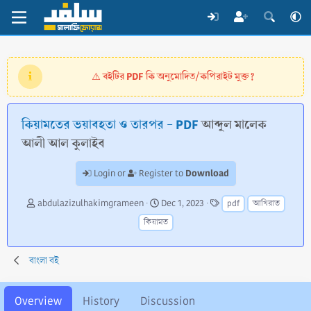
বইটির PDF কি অনুমোদিত/কপিরাইট মুক্ত?
⚠️
কিয়ামতের ভয়াবহতা ও তারপর - PDF
আব্দুল মালেক
আলী আল কুলাইব
Download
Login or
Register to
A
C
T
abdulazizulhakimgrameen
Dec 1, 2023
pdf
আখিরাত
u
r
a
কিয়ামত
t
e
g
h
a
s
o
t
বাংলা বই
r
i
o
n
Overview
History
Discussion
d