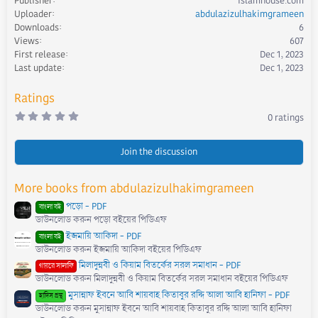
Publisher
Islamhouse.com
c
Uploader
abdulazizulhakimgrameen
t
Downloads
6
i
Views
607
o
First release
Dec 1, 2023
n
s
Last update
Dec 1, 2023
:
Ratings
0
0 ratings
.
0
0
s
Join the discussion
t
a
r
More books from abdulazizulhakimgrameen
(
s
পড়ো - PDF
)
বাংলা বই
ডাউনলোড করুন পড়ো বইয়ের পিডিএফ
ইজমায়ি আকিদা - PDF
বাংলা বই
ডাউনলোড করুন ইজমায়ি আকিদা বইয়ের পিডিএফ
মিলাদুন্নবী ও কিয়াম বিতর্কের সরল সমাধান - PDF
গায়রে সালাফি
ডাউনলোড করুন মিলাদুন্নবী ও কিয়াম বিতর্কের সরল সমাধান বইয়ের পিডিএফ
মুসান্নাফ ইবনে আবি শায়বাহ কিতাবুর রদ্দি আলা আবি হানিফা - PDF
হাদিস গ্রন্থ
ডাউনলোড করুন মুসান্নাফ ইবনে আবি শায়বাহ কিতাবুর রদ্দি আলা আবি হানিফা