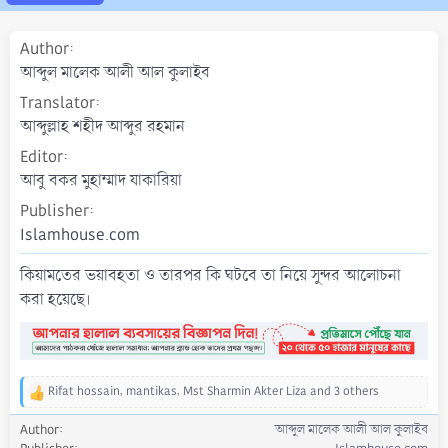
a
t
Author
e
আব্দুল মালেক আলী আল কুলাইব
Translator
আব্দুল্লাহ শহীদ আব্দুর রহমান
Editor
আবু বকর মুহাম্মাদ যাকারিয়া
Publisher
Islamhouse.com
কিয়ামতের ভয়াবহতা ও তারপর কি ঘটবে তা নিয়ে সুন্দর আলোচনা
করা হয়েছে।
Rifat hossain
,
mantikas
,
Mst Sharmin Akter Liza
and 3 others
R
e
Author
আব্দুল মালেক আলী আল কুলাইব
a