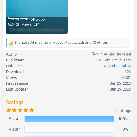
কিতাবুল আরশ PDF.webp
16.5 KB · Views: 624
ShahadatAhmed
,
Salafikayes
,
Abdullaaah
and 93 others
R
e
Author
ইমাম শামসুদ্দীন আয যাহাবী
a
Publisher
দারুস সালাফ পাব্লিকেশন্স
c
Uploader
Abu Abdullah
t
Downloads
103
i
Views
3,381
o
First release
Jun 25, 2023
n
s
Last update
Jun 25, 2023
:
Ratings
5
5 ratings
.
0
5 star
100%
0
s
4 star
0%
t
a