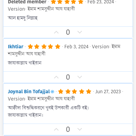
v
w
5
Deleted member
Feb 23, 2024
.
o
n
Version: ইমাম শামসুদ্দীন আয যাহাবী
0
t
v
0
আল হামদু লিল্লাহ
s
e
o
t
t
U
D
a
0
r
e
p
o
(
v
w
s
5
Ikhtiar
Feb 3, 2024
Version: ইমাম
)
.
o
n
শামসুদ্দীন আয যাহাবী
0
t
v
0
জাযাকাল্লাহু খাইরান
s
e
o
t
t
U
D
a
0
r
e
p
o
(
v
w
s
5
Joynal Bin Tofajjal
Jun 27, 2023
)
.
o
n
Version: ইমাম শামসুদ্দীন আয যাহাবী
0
t
v
0
আক্বীদা বিশুদ্ধিকরণে খুবই উপকারী একটি বই।
s
e
o
জাযাকাল্লাহু খাইরান।
t
t
a
r
e
U
D
0
(
s