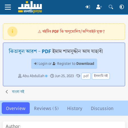
বইটির PDF কি অনুমোদিত/কপিরাইট মুক্ত?
⚠️
কিতাবুল আরশ - PDF
ইমাম শামসুদ্দীন আয যাহাবী
Download
Login or
Register to
A
C
T
Abu Abdullah
Jun 25, 2023
pdf
ইসলামি বই
u
r
a
t
e
g
h
a
s
বাংলা বই
o
t
r
i
o
Overview
Reviews (5)
History
Discussion
n
d
a
Author