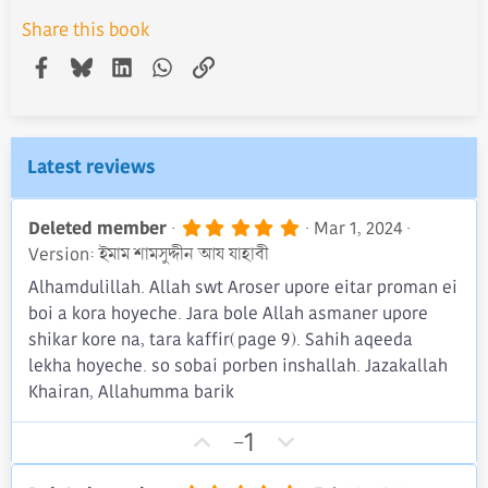
Share this book
Facebook
Bluesky
LinkedIn
WhatsApp
Link
Latest reviews
5
Deleted member
Mar 1, 2024
.
Version: ইমাম শামসুদ্দীন আয যাহাবী
0
0
Alhamdulillah. Allah swt Aroser upore eitar proman ei
s
boi a kora hoyeche. Jara bole Allah asmaner upore
t
a
shikar kore na, tara kaffir(page 9). Sahih aqeeda
r
lekha hoyeche. so sobai porben inshallah. Jazakallah
(
s
Khairan, Allahumma barik
)
U
D
-1
p
o