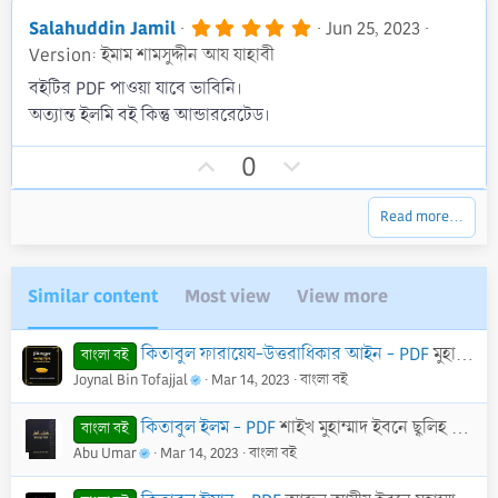
p
o
)
v
w
5
Salahuddin Jamil
Jun 25, 2023
.
o
n
Version: ইমাম শামসুদ্দীন আয যাহাবী
0
t
v
0
বইটির PDF পাওয়া যাবে ভাবিনি।
s
e
o
অত্যান্ত ইলমি বই কিন্তু আন্ডাররেটেড।
t
t
a
r
e
U
D
0
(
p
o
s
)
v
w
Read more…
o
n
t
v
e
o
Similar content
Most view
View more
t
e
কিতাবুল ফারায়েয-উত্তরাধিকার আইন - PDF
মুহাম্মদ ইবন ইবরাহীম ইবন আব্দুল্লাহ আত-তুয়াইজিরী
বাংলা বই
Joynal Bin Tofajjal
Mar 14, 2023
বাংলা বই
কিতাবুল ইলম - PDF
শাইখ মুহাম্মাদ ইবনে ছ্বলিহ আল উসাইমীন
বাংলা বই
Abu Umar
Mar 14, 2023
বাংলা বই