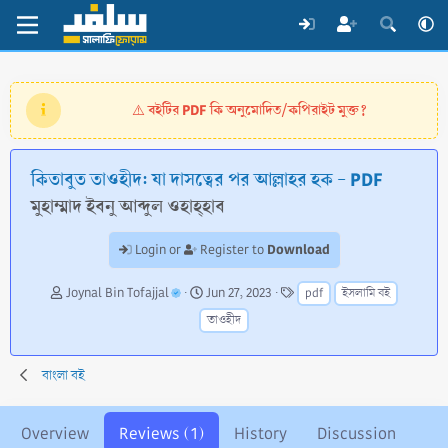
বইটির PDF কি অনুমোদিত/কপিরাইট মুক্ত?
⚠️
কিতাবুত তাওহীদ: যা দাসত্বের পর আল্লাহর হক - PDF
মুহাম্মাদ ইবনু আব্দুল ওহাহ্হাব
Download
Login or
Register to
A
C
T
Joynal Bin Tofajjal
Jun 27, 2023
pdf
ইসলামি বই
u
r
a
তাওহীদ
t
e
g
h
a
s
o
t
বাংলা বই
r
i
o
n
Overview
Reviews (1)
History
Discussion
d