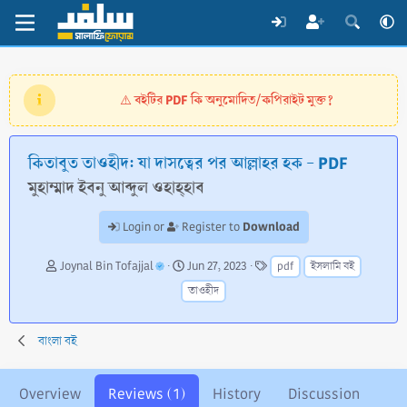
বইটির PDF কি অনুমোদিত/কপিরাইট মুক্ত?
⚠️
কিতাবুত তাওহীদ: যা দাসত্বের পর আল্লাহর হক - PDF
মুহাম্মাদ ইবনু আব্দুল ওহাহ্হাব
Download
Login or
Register to
A
C
T
Joynal Bin Tofajjal
Jun 27, 2023
pdf
ইসলামি বই
u
r
a
তাওহীদ
t
e
g
h
a
s
o
t
বাংলা বই
r
i
o
n
Overview
Reviews (1)
History
Discussion
d