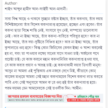
Author
a
t
শাইখ আব্দুল হামীদ আল-ফাইযী আল-মাদানী।
e
সারা বিশ্ব আছে ও থাকবে সুমহান স্রষ্টার ইচ্ছায়, তাঁর করুণায়, তাঁর দয়ায়
বিশিষ্টজনেরা তাঁর বিশেষ করুণাপ্রাপ্ত হয়েছেন, হচ্ছেন এবং হবেন। তাঁর
করুণা ছাড়া বিশ্বে শান্তি নেই, সংসারে সুখ নেই, দাম্পত্যে ভালোবাসা
নেই । কার না ইচ্ছা আছে, তাঁর করুণা-বারিতে পরিপ্লুত হবে? কার না
ইচ্ছা আছে, তাঁর দয়া-বৃষ্টিতে সিঞ্চিত হবে? কার না ইচ্ছা আছে, তাঁর
কৃপালাভে ধন্য হবে? কিন্তু কোন জিনিসের কেবল ইচ্ছা ও আশা করলেই
হয় না, বরং তা পাওয়ার লক্ষ্যে সাধের সাথে সাধনা চাই। অর্জনের পথে
প্রচেষ্টা চাই। যে কাজ করলে মহান করুণানিধির করুণাপ্রাপ্ত হওয়া যায়,
সে কাজ করার প্রয়াস ও আগ্রহ চাই। হে করুণাকামী দয়ার ভিখারী মানুষ!
আসুন না আমরা এই পুস্তিকায় এক নজরে দেখে নিই, কীভাবে কোন্
কাজের মাধ্যমে আমরা সেই মহান করুণাময়ের বিশেষ করুণা লাভ করতে
পারি এবং সেই অনুসারে আমল ক'রে ধন্য হই তাঁর করুণাপ্রাপ্ত হয়ে।
পরম দয়াময় যেন আমাদেরকে সেই তওফীক দিন। আমীন।