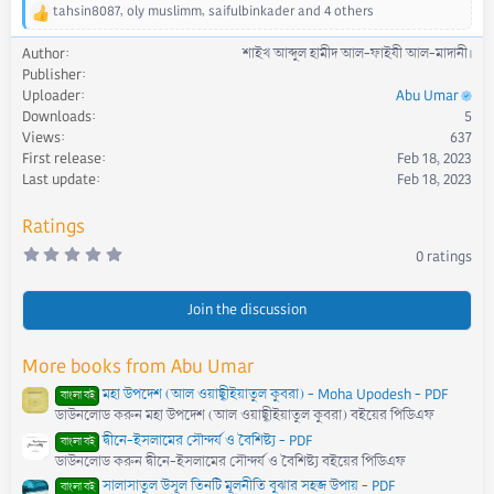
tahsin8087
,
oly muslimm
,
saifulbinkader
and 4 others
R
e
Author
শাইখ আব্দুল হামীদ আল-ফাইযী আল-মাদানী।
a
Publisher
c
Uploader
Abu Umar
t
Downloads
5
i
Views
637
o
First release
Feb 18, 2023
n
s
Last update
Feb 18, 2023
:
Ratings
0
0 ratings
.
0
0
s
Join the discussion
t
a
r
More books from Abu Umar
(
s
মহা উপদেশ (আল ওয়াছ্বীইয়াতুল কুবরা) - Moha Upodesh - PDF
)
বাংলা বই
ডাউনলোড করুন মহা উপদেশ (আল ওয়াছ্বীইয়াতুল কুবরা) বইয়ের পিডিএফ
দ্বীনে-ইসলামের সৌন্দর্য ও বৈশিষ্ট্য - PDF
বাংলা বই
ডাউনলোড করুন দ্বীনে-ইসলামের সৌন্দর্য ও বৈশিষ্ট্য বইয়ের পিডিএফ
সালাসাতুল উসূল তিনটি মূলনীতি বুঝার সহজ উপায় - PDF
বাংলা বই