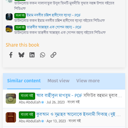
ডাউনলোড করুন সালাসাতুল উসূল তিনটি মূলনীতি বুঝার সহজ উপায় বইয়ের
পিডিএফ
ইমাম নববীর চল্লিশ হাদীসের ব্যাখ্যা - PDF
বাংলা বই
ডাউনলোড করুন ইমাম নববীর চল্লিশ হাদীসের ব্যাখ্যা বইয়ের পিডিএফ
তাক্বদীর আল্লাহ্‌র এক গোপন রহস্য - PDF
বাংলা বই
ডাউনলোড করুন তাক্বদীর আল্লাহ্‌র এক গোপন রহস্য বইয়ের পিডিএফ
Share this book
Facebook
Bluesky
LinkedIn
WhatsApp
Link
Similar content
Most view
View more
আর রাহীকুল মাখতুম - PDF
সফিউর রহমান মুবারকপুরী (রহ.)
বাংলা বই
Abu Abdullah
Jul 26, 2023
বাংলা বই
কুরআন ও সুন্নাহর আলোকে ইসলামী ফিকাহ (দুই খণ্ড একত্রে) - PDF
বাংলা বই
Abu Abdullah
Apr 13, 2023
বাংলা বই