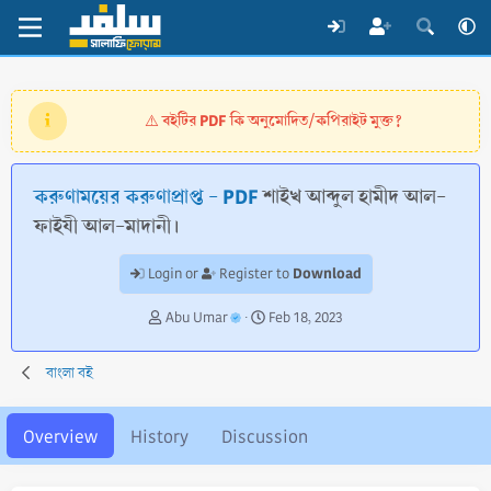
বইটির PDF কি অনুমোদিত/কপিরাইট মুক্ত?
⚠️
করুণাময়ের করুণাপ্রাপ্ত - PDF
শাইখ আব্দুল হামীদ আল-
ফাইযী আল-মাদানী।
Download
Login or
Register to
A
C
Abu Umar
Feb 18, 2023
u
r
t
e
বাংলা বই
h
a
o
t
r
i
Overview
History
Discussion
o
n
d